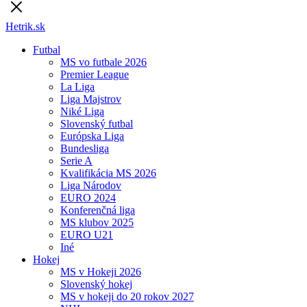
Hetrik.sk
Futbal
MS vo futbale 2026
Premier League
La Liga
Liga Majstrov
Niké Liga
Slovenský futbal
Európska Liga
Bundesliga
Serie A
Kvalifikácia MS 2026
Liga Národov
EURO 2024
Konferenčná liga
MS klubov 2025
EURO U21
Iné
Hokej
MS v Hokeji 2026
Slovenský hokej
MS v hokeji do 20 rokov 2027