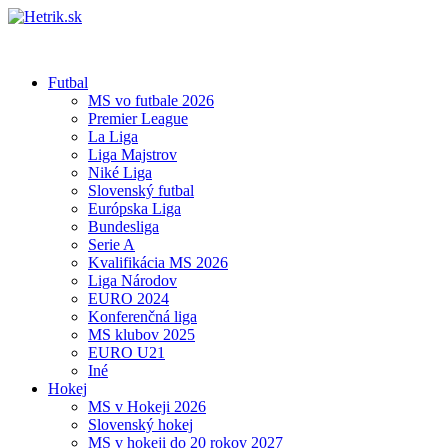
Futbal
MS vo futbale 2026
Premier League
La Liga
Liga Majstrov
Niké Liga
Slovenský futbal
Európska Liga
Bundesliga
Serie A
Kvalifikácia MS 2026
Liga Národov
EURO 2024
Konferenčná liga
MS klubov 2025
EURO U21
Iné
Hokej
MS v Hokeji 2026
Slovenský hokej
MS v hokeji do 20 rokov 2027