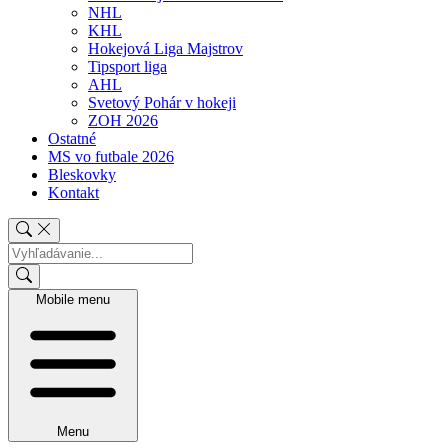
NHL
KHL
Hokejová Liga Majstrov
Tipsport liga
AHL
Svetový Pohár v hokeji
ZOH 2026
Ostatné
MS vo futbale 2026
Bleskovky
Kontakt
Mobile menu
Menu