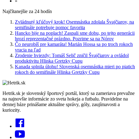
»
Najčítanejšie za 24 hodín
Zvládnutý kľúčový krok! Osemnástka zdolala Švajčiarov, na
semifinále potrebuje pomoc favorita
Hancko bije na poplach! Zaspali sme dobu, po tejto generácii
hrozí reprezentačné prázdno. Pozrime sa na Nórov
Čo neurobíš pre kamaráta! Marián Hossa sa po troch rokoch
vracia na ľad
Zrodenie hviezdy: Tomáš Selič zničil Švajčiarov a ovládol
produktivitu Hlinka Gretzky Cupu
Kanada splnila úlohu! Slovenská osemnástka mieri po piatich
rokoch do semifinále Hlinka Gretzky Cupu
Hetrik.sk je slovenský športový portál, ktorý sa zameriava prevažne
na najnovšie informácie zo sveta hokeja a futbalu. Pravidelne na
dennej báze prinášame aktuálne správy, góly, zaujímavosti a
kuriozity.