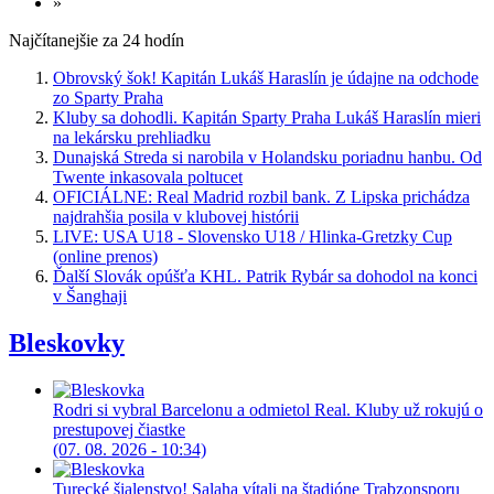
»
Najčítanejšie za 24 hodín
Obrovský šok! Kapitán Lukáš Haraslín je údajne na odchode
zo Sparty Praha
Kluby sa dohodli. Kapitán Sparty Praha Lukáš Haraslín mieri
na lekársku prehliadku
Dunajská Streda si narobila v Holandsku poriadnu hanbu. Od
Twente inkasovala poltucet
OFICIÁLNE: Real Madrid rozbil bank. Z Lipska prichádza
najdrahšia posila v klubovej histórii
LIVE: USA U18 - Slovensko U18 / Hlinka-Gretzky Cup
(online prenos)
Ďalší Slovák opúšťa KHL. Patrik Rybár sa dohodol na konci
v Šanghaji
Bleskovky
Rodri si vybral Barcelonu a odmietol Real. Kluby už rokujú o
prestupovej čiastke
(07. 08. 2026 - 10:34)
Turecké šialenstvo! Salaha vítali na štadióne Trabzonsporu