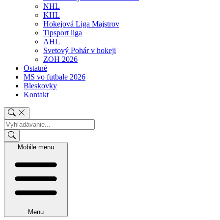
NHL
KHL
Hokejová Liga Majstrov
Tipsport liga
AHL
Svetový Pohár v hokeji
ZOH 2026
Ostatné
MS vo futbale 2026
Bleskovky
Kontakt
Mobile menu
Menu