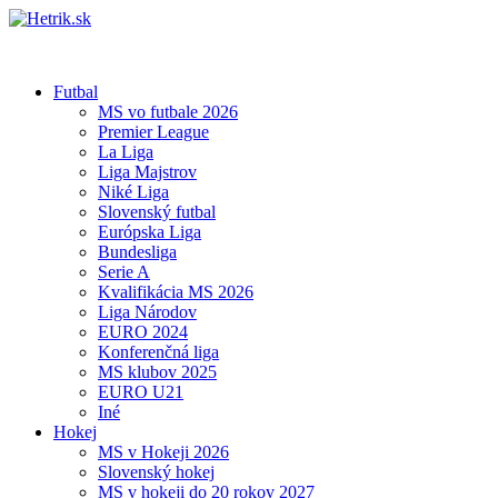
Futbal
MS vo futbale 2026
Premier League
La Liga
Liga Majstrov
Niké Liga
Slovenský futbal
Európska Liga
Bundesliga
Serie A
Kvalifikácia MS 2026
Liga Národov
EURO 2024
Konferenčná liga
MS klubov 2025
EURO U21
Iné
Hokej
MS v Hokeji 2026
Slovenský hokej
MS v hokeji do 20 rokov 2027