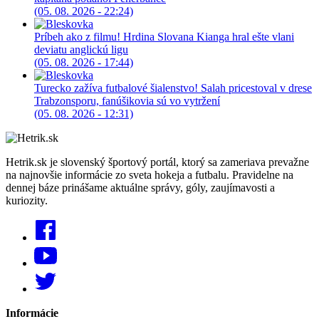
(05. 08. 2026 - 22:24)
Príbeh ako z filmu! Hrdina Slovana Kianga hral ešte vlani
deviatu anglickú ligu
(05. 08. 2026 - 17:44)
Turecko zažíva futbalové šialenstvo! Salah pricestoval v drese
Trabzonsporu, fanúšikovia sú vo vytržení
(05. 08. 2026 - 12:31)
Hetrik.sk je slovenský športový portál, ktorý sa zameriava prevažne
na najnovšie informácie zo sveta hokeja a futbalu. Pravidelne na
dennej báze prinášame aktuálne správy, góly, zaujímavosti a
kuriozity.
Informácie