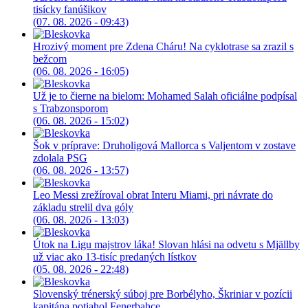
tisícky fanúšikov
(07. 08. 2026 - 09:43)
Hrozivý moment pre Zdena Cháru! Na cyklotrase sa zrazil s
bežcom
(06. 08. 2026 - 16:05)
Už je to čierne na bielom: Mohamed Salah oficiálne podpísal
s Trabzonsporom
(06. 08. 2026 - 15:02)
Šok v príprave: Druholigová Mallorca s Valjentom v zostave
zdolala PSG
(06. 08. 2026 - 13:57)
Leo Messi zrežíroval obrat Interu Miami, pri návrate do
základu strelil dva góly
(06. 08. 2026 - 13:03)
Útok na Ligu majstrov láka! Slovan hlási na odvetu s Mjällby
už viac ako 13-tisíc predaných lístkov
(05. 08. 2026 - 22:48)
Slovenský trénerský súboj pre Borbélyho, Škriniar v pozícii
kapitána potiahol Fenerbahce