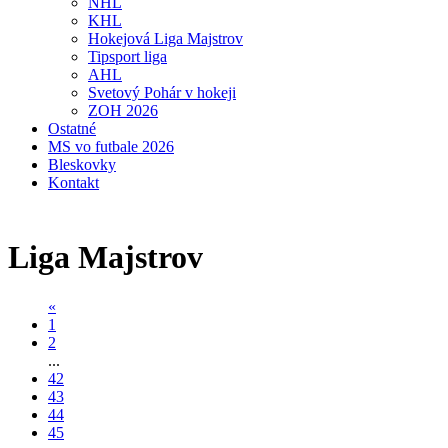
NHL
KHL
Hokejová Liga Majstrov
Tipsport liga
AHL
Svetový Pohár v hokeji
ZOH 2026
Ostatné
MS vo futbale 2026
Bleskovky
Kontakt
Liga Majstrov
«
1
2
...
42
43
44
45