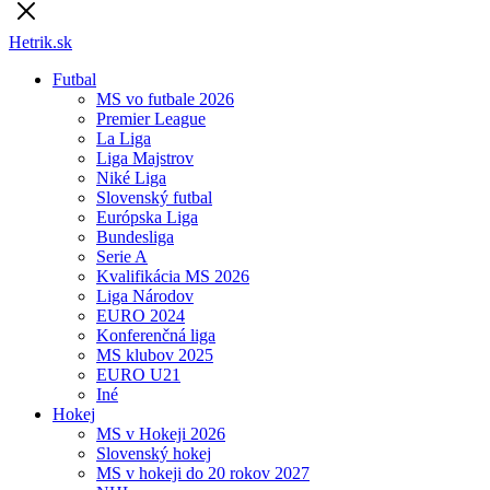
Hetrik.sk
Futbal
MS vo futbale 2026
Premier League
La Liga
Liga Majstrov
Niké Liga
Slovenský futbal
Európska Liga
Bundesliga
Serie A
Kvalifikácia MS 2026
Liga Národov
EURO 2024
Konferenčná liga
MS klubov 2025
EURO U21
Iné
Hokej
MS v Hokeji 2026
Slovenský hokej
MS v hokeji do 20 rokov 2027