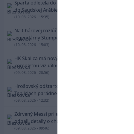
Sparta odletela do Lyonu bez Haraslína: Prestup
do Saudskej Arábie je na spadnutie
(10. 08. 2026 - 15:35)
Na Chárovej rozlúčke sa v Trenčíne predstaví aj
legendárny Stümpel
(10. 08. 2026 - 15:03)
HK Skalica má nový znak. Klub predstavil
kompletnú vizuálnu identitu
(09. 08. 2026 - 20:56)
Hrošovský odštartoval šialenú prestrelku! V
Tepliciach parádne skóroval už v prvej minúte
(09. 08. 2026 - 12:32)
Zdrvený Messi priletel do Argentíny, denník
odhalil detaily o chorobe jeho otca
(09. 08. 2026 - 09:46)