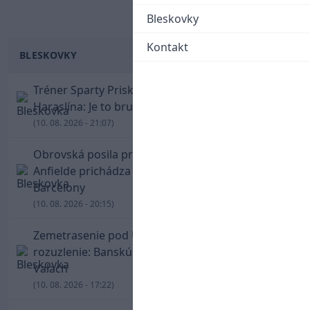
Bleskovky
Kontakt
BLESKOVKY
Tréner Sparty Priske emotívne o odchode
Haraslína: Je to brutálny a cynický futbalový svet
(10. 08. 2026 - 21:07)
Obrovská posila pre Liverpool: Defenzívu na
Anfielde prichádza vystužiť Ronald Araujo z
Barcelony
(10. 08. 2026 - 20:15)
Zemetrasenie pod Urpínom má rýchle
rozuzlenie: Banskú Bystricu preberá Daniel
Valach
(10. 08. 2026 - 17:22)