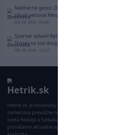
Nádherné gesto: De Paul po góle odhalil dres,
zásah venoval Messimu po strate otca
(09. 08. 2026 - 09:39)
Spartak vybavil Bystricu za pár minút: Hrdinom
Trnavy sa stal dvojgólový Polťák
(08. 08. 2026 - 22:27)
Hetrik.sk je slovenský športový portál, ktorý sa
zameriava prevažne na najnovšie informácie zo
sveta hokeja a futbalu. Pravidelne na dennej báze
prinášame aktuálne správy, góly, zaujímavosti a
kuriozity.