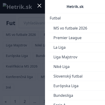
Mobile menu
Menu
Hetrik.sk
Futbal
Futbal
MS vo futbale 2026
MS vo futbale 2026
Premier League
La Liga
Premier League
Liga Majstrov
Niké Liga
Slovenský futbal
La Liga
Európska Liga
Bundesliga
Serie A
Liga Majstrov
Kvalifikácia MS 2026
Liga Národov
Niké Liga
EURO 2024
Slovenský futbal
Konferenčná liga
MS klubov 2025
EURO U21
Európska Liga
Iné
Bundesliga
«
1
2
...
392
393
394
395
»