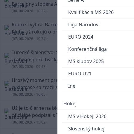
Serie A
Barcelony stopéra Arauja
(08. 08. 2026 - 10:32)
Kvalifikácia MS 2026
Rodri si vybral Barcelonu a odmietol Real.
Liga Národov
Kluby už rokujú o prestupovej čiastke
EURO 2024
(07. 08. 2026 - 10:34)
Konferenčná liga
Turecké šialenstvo! Salaha vítali na štadióne
Trabzonsporu tisícky fanúšikov
MS klubov 2025
(07. 08. 2026 - 09:43)
EURO U21
Hrozivý moment pre Zdena Cháru! Na
Iné
cyklotrase sa zrazil s bežcom
(06. 08. 2026 - 16:05)
Hokej
Už je to čierne na bielom: Mohamed Salah
oficiálne podpísal s Trabzonsporom
MS v Hokeji 2026
(06. 08. 2026 - 15:02)
Slovenský hokej