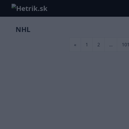
NHL
«
1
2
...
10