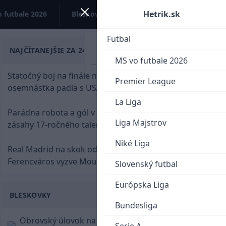
Hetrik.sk
 futbale 2026
Bleskovky
Kontakt
Futbal
NAJČÍTANEJŠIE ZA 24 HODÍN
MS vo futbale 2026
Statočný boj na finále nestačil: Slovenská
Premier League
osemnástka padla s USA a zabojuje o bronz
La Liga
Parádna robota a gól v oslabení! Pozrite si oba
Liga Majstrov
zásahy 17-ročného talentu Rychlíka proti USA
Niké Liga
Real Madrid na skok od Slovenska: Borbélyho
Ferencváros vyzve Mourinhove hviezdy
Slovenský futbal
Európska Liga
BLESKOVKY
Bundesliga
Obrovský úlovok na Anfielde: Liverpool získal z