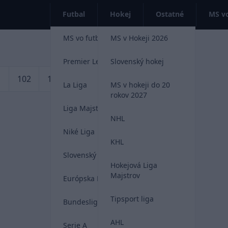
Futbal
Hokej
Ostatné
MS vo
MS vo futbale 2026
MS v Hokeji 2026
Premier League
Slovenský hokej
1
102
103
104
»
La Liga
MS v hokeji do 20
rokov 2027
Liga Majstrov
NHL
Niké Liga
KHL
Slovenský futbal
Hokejová Liga
Majstrov
Európska Liga
Tipsport liga
Bundesliga
AHL
Serie A