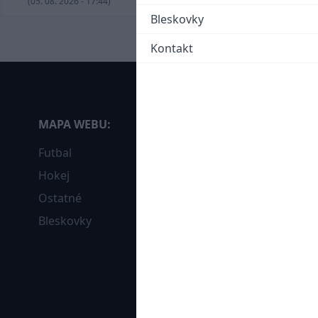
(05. 08. 2026 - 17:44)
Bleskovky
Kontakt
MAPA WEBU:
Futbal
Hokej
Ostatné
Bleskovky