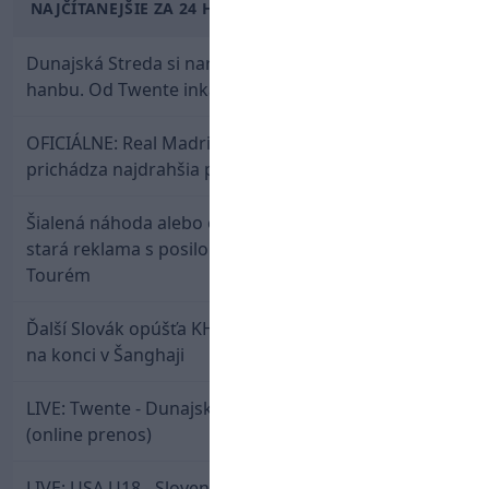
NAJČÍTANEJŠIE ZA 24 HODÍN
Dunajská Streda si narobila v Holandsku poriadnu
hanbu. Od Twente inkasovala poltucet
OFICIÁLNE: Real Madrid rozbil bank. Z Lipska
prichádza najdrahšia posila v klubovej histórii
Šialená náhoda alebo osud? Našla sa 11 rokov
stará reklama s posilou Slovana a trénerom
Tourém
Ďalší Slovák opúšťa KHL. Patrik Rybár sa dohodol
na konci v Šanghaji
LIVE: Twente - Dunajská Streda / Konferenčná liga
(online prenos)
LIVE: USA U18 - Slovensko U18 / Hlinka-Gretzky