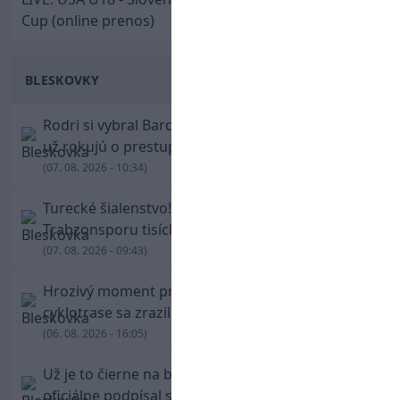
Cup (online prenos)
BLESKOVKY
Rodri si vybral Barcelonu a odmietol Real. Kluby
už rokujú o prestupovej čiastke
(07. 08. 2026 - 10:34)
Turecké šialenstvo! Salaha vítali na štadióne
Trabzonsporu tisícky fanúšikov
(07. 08. 2026 - 09:43)
Hrozivý moment pre Zdena Cháru! Na
cyklotrase sa zrazil s bežcom
(06. 08. 2026 - 16:05)
Už je to čierne na bielom: Mohamed Salah
oficiálne podpísal s Trabzonsporom