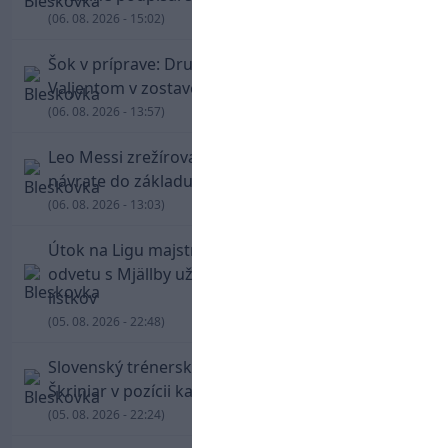
(06. 08. 2026 - 15:02)
Šok v príprave: Druholigová Mallorca s
Valjentom v zostave zdolala PSG
(06. 08. 2026 - 13:57)
Leo Messi zrežíroval obrat Interu Miami, pri
návrate do základu strelil dva góly
(06. 08. 2026 - 13:03)
Útok na Ligu majstrov láka! Slovan hlási na
odvetu s Mjällby už viac ako 13-tisíc predaných
lístkov
(05. 08. 2026 - 22:48)
Slovenský trénerský súboj pre Borbélyho,
Škriniar v pozícii kapitána potiahol Fenerbahce
(05. 08. 2026 - 22:24)