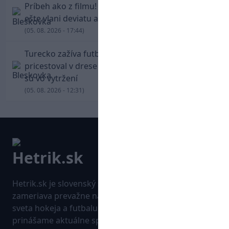
Príbeh ako z filmu! Hrdina Slovana Kianga hral
ešte vlani deviatu anglickú ligu
(05. 08. 2026 - 17:44)
Turecko zažíva futbalové šialenstvo! Salah
pricestoval v drese Trabzonsporu, fanúšikovia
sú vo vytržení
(05. 08. 2026 - 12:31)
Hetrik.sk je slovenský športový portál, ktorý sa
zameriava prevažne na najnovšie informácie zo
sveta hokeja a futbalu. Pravidelne na dennej báze
prinášame aktuálne správy, góly, zaujímavosti a