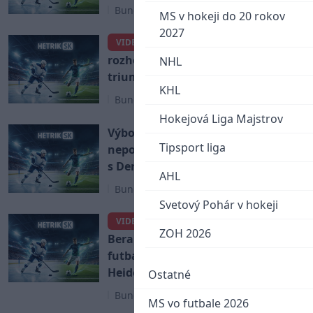
Bundesliga
MS v hokeji do 20 rokov
2027
Fantastický Matúš Bero
VIDEO
rozhodol v Allianz Aréne o
NHL
triumfe nad Bayernom Mníchov
KHL
Bundesliga
Hokejová Liga Majstrov
Výborné výkony nezostali
Tipsport liga
nepovšimnuté. V Nemecku majú
s Denisom Vavrom veľké plány
AHL
Bundesliga
Svetový Pohár v hokeji
Fantastický gól Matúša
VIDEO
ZOH 2026
Bera v Bundeslige. Slovenský
futbalista si vychutnal obranu
Heidenheimu
Ostatné
Bundesliga
MS vo futbale 2026