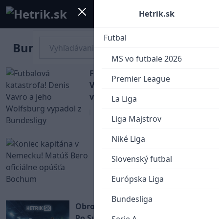
Mobile menu
Menu
Hetrik.sk
Futbal
Bundesliga
MS vo futbale 2026
Futbalová katastrofa! Denis
Premier League
Vavro a jeho Wolfsburg
vypadol z Bundesligy
La Liga
Bundesliga
Liga Majstrov
Niké Liga
Koniec kapitána v Nemecku!
Matúš Bero oficiálne opúšťa
Slovenský futbal
Bochum
Európska Liga
Bundesliga
Bundesliga
Obrovský problém pre Slovensko.
Po Suslovovi sa vážne zranila