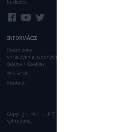
kuriozity.
INFORMÁCIE
MAPA WEBU:
Podmienky
Futbal
spracovania osobných
Hokej
údajov + Cookies
Ostatné
RSS Feed
Bleskovky
Kontakt
Copyright Hetrik.sk © 2026 Autorské práva sú
vyhradené.