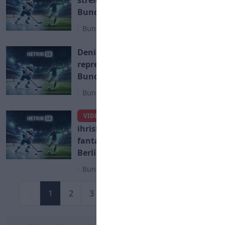
Bundesligy
Bundesliga
Denis Vavro mení dres. Slovenský
reprezentant sa sťahuje do
Bundesligy
Bundesliga
Stačili mu dve minúty na
VIDEO
ihrisku. Lászlo Bénes strelil
fantastický prvý gól za Union
Berlín
Bundesliga
«
1
2
3
4
...
7
8
»