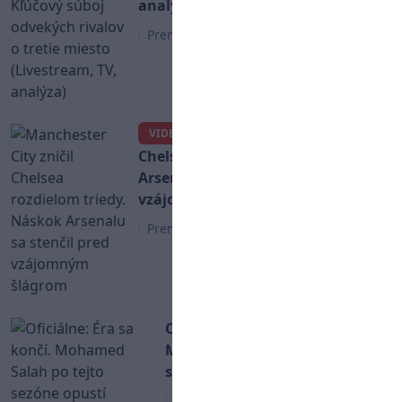
analýza)
Premier League
Manchester City zničil
VIDEO
Chelsea rozdielom triedy. Náskok
Arsenalu sa stenčil pred
vzájomným šlágrom
Premier League
Oficiálne: Éra sa končí.
Mohamed Salah po tejto
sezóne opustí Liverpool
Premier League