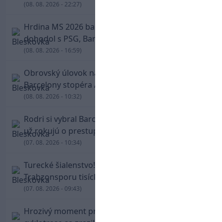
(08. 08. 2026 - 22:27)
Hrdina MS 2026 balí kufre! Ferran Torres sa
dohodol s PSG, Barcelona mu brániť nebude
(08. 08. 2026 - 16:59)
Obrovský úlovok na Anfielde: Liverpool získal z
Barcelony stopéra Arauja
(08. 08. 2026 - 10:32)
Rodri si vybral Barcelonu a odmietol Real. Kluby
už rokujú o prestupovej čiastke
(07. 08. 2026 - 10:34)
Turecké šialenstvo! Salaha vítali na štadióne
Trabzonsporu tisícky fanúšikov
(07. 08. 2026 - 09:43)
Hrozivý moment pre Zdena Cháru! Na