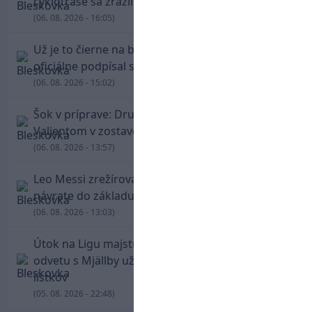
cyklotrase sa zrazil s bežcom
(06. 08. 2026 - 16:05)
Už je to čierne na bielom: Mohamed Salah
oficiálne podpísal s Trabzonsporom
(06. 08. 2026 - 15:02)
Šok v príprave: Druholigová Mallorca s
Valjentom v zostave zdolala PSG
(06. 08. 2026 - 13:57)
Leo Messi zrežíroval obrat Interu Miami, pri
návrate do základu strelil dva góly
(06. 08. 2026 - 13:03)
Útok na Ligu majstrov láka! Slovan hlási na
odvetu s Mjällby už viac ako 13-tisíc predaných
lístkov
(05. 08. 2026 - 22:48)