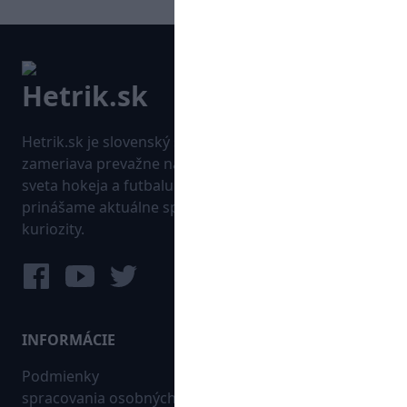
Hetrik.sk je slovenský športový portál, ktorý sa
zameriava prevažne na najnovšie informácie zo
sveta hokeja a futbalu. Pravidelne na dennej báze
prinášame aktuálne správy, góly, zaujímavosti a
kuriozity.
INFORMÁCIE
MAPA WEBU:
Podmienky
Futbal
spracovania osobných
Hokej