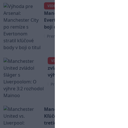
Výhoda pre Arsenal:
VIDEO
Manchester City po remíze s
Evertonom stratil kľúčové body v
boji o titul
Premier League
Manchester United
VIDEO
zvládol šláger s Liverpoolom: O
výhre 3:2 rozhodol Mainoo
Premier League
Manchester United vs. Liverpool:
Kľúčový súboj odvekých rivalov o
tretie miesto (Livestream, TV,