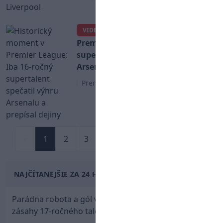
Historický moment v
VIDEO
Premier League: Iba 16-ročný
supertalent spečatil výhru
Arsenalu a prepísal dejiny
Premier League
«
1
2
3
4
...
39
40
»
NAJČÍTANEJŠIE ZA 24 HODÍN
Parádna robota a gól v oslabení! Pozrite si oba
zásahy 17-ročného talentu Rychlíka proti USA