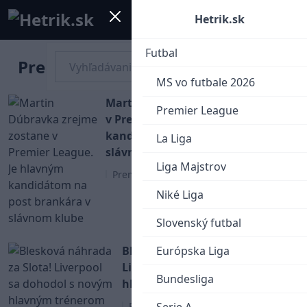
Mobile menu
Menu
Hetrik.sk
Futbal
Premier League
MS vo futbale 2026
Martin Dúbravka zrejme zostane
Premier League
v Premier League. Je hlavným
kandidátom na post brankára v
La Liga
slávnom klube
Liga Majstrov
Premier League
Niké Liga
Slovenský futbal
Blesková náhrada za Slota!
Európska Liga
Liverpool sa dohodol s novým
Bundesliga
hlavným trénerom
Premier League