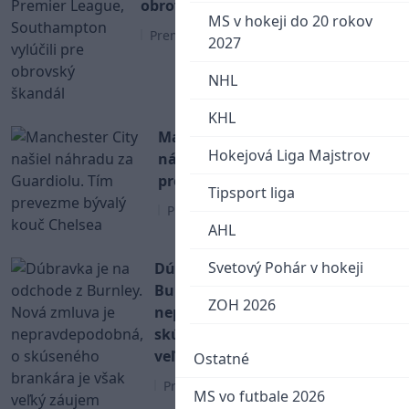
obrovský škandál
MS v hokeji do 20 rokov
Premier League
2027
NHL
KHL
Manchester City našiel
Hokejová Liga Majstrov
náhradu za Guardiolu. Tím
prevezme bývalý kouč Chelsea
Tipsport liga
Premier League
AHL
Svetový Pohár v hokeji
Dúbravka je na odchode z
Burnley. Nová zmluva je
ZOH 2026
nepravdepodobná, o
skúseného brankára je však
veľký záujem
Ostatné
Premier League
MS vo futbale 2026