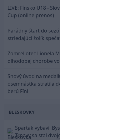
LIVE: Fínsko U18 - Slovensko U18 / Hlinka-Gretzky
Cup (online prenos)
Parádny štart do sezóny: Rýchlik Boženík ako
striedajúci žolík spečatil postup Stoke
Zomrel otec Lionela Messiho. Jorge podľahol
dlhodobej chorobe vo veku 68 rokov
Snový úvod na medailu nestačil: Slovenská
osemnástka stratila dvojgólový náskok a bronz
berú Fíni
BLESKOVKY
Spartak vybavil Bystricu za pár minút: Hrdinom
Trnavy sa stal dvojgólový Polťák