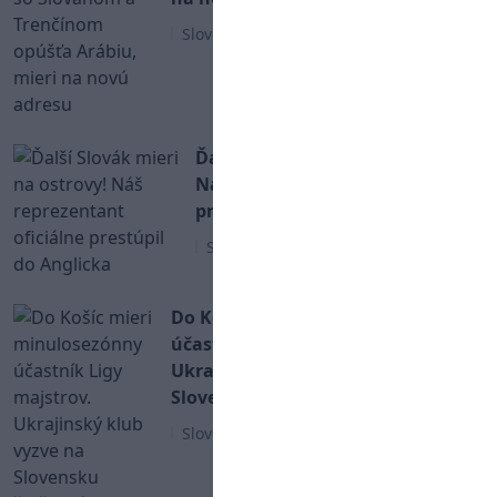
Slovenský futbal
Ďalší Slovák mieri na ostrovy!
Náš reprezentant oficiálne
prestúpil do Anglicka
Slovenský futbal
Do Košíc mieri minulosezónny
účastník Ligy majstrov.
Ukrajinský klub vyzve na
Slovensku špičkového súpera
Slovenský futbal