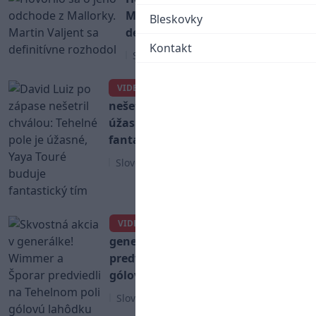
Mallorky. Martin Valjent sa
Bleskovky
definitívne rozhodol
Kontakt
Slovenský futbal
David Luiz po zápase
VIDEO
nešetril chválou: Tehelné pole je
úžasné, Yaya Touré buduje
fantastický tím
Slovenský futbal
Skvostná akcia v
VIDEO
generálke! Wimmer a Šporar
predviedli na Tehelnom poli
gólovú lahôdku
Slovenský futbal