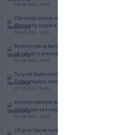
(08. 08. 2026 - 16:59)
Obrovský úlovok na Anfielde: Liverpool získal z
Barcelony stopéra Arauja
(08. 08. 2026 - 10:32)
Rodri si vybral Barcelonu a odmietol Real. Kluby
už rokujú o prestupovej čiastke
(07. 08. 2026 - 10:34)
Turecké šialenstvo! Salaha vítali na štadióne
Trabzonsporu tisícky fanúšikov
(07. 08. 2026 - 09:43)
Hrozivý moment pre Zdena Cháru! Na
cyklotrase sa zrazil s bežcom
(06. 08. 2026 - 16:05)
Už je to čierne na bielom: Mohamed Salah