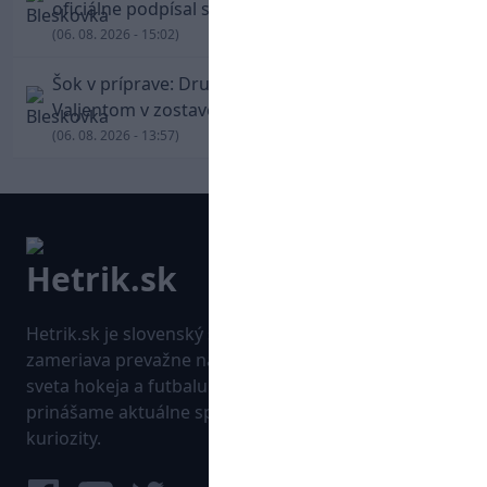
oficiálne podpísal s Trabzonsporom
(06. 08. 2026 - 15:02)
Šok v príprave: Druholigová Mallorca s
Valjentom v zostave zdolala PSG
(06. 08. 2026 - 13:57)
Hetrik.sk je slovenský športový portál, ktorý sa
zameriava prevažne na najnovšie informácie zo
sveta hokeja a futbalu. Pravidelne na dennej báze
prinášame aktuálne správy, góly, zaujímavosti a
kuriozity.