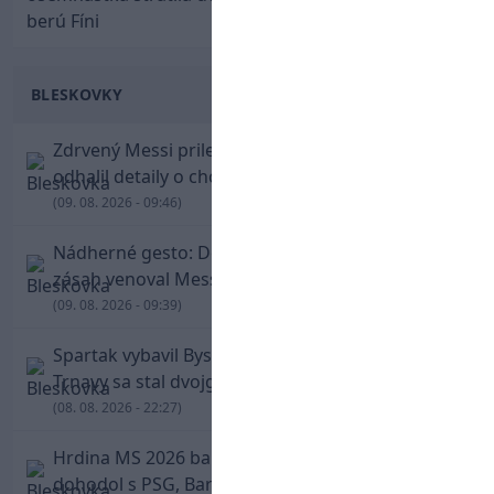
berú Fíni
BLESKOVKY
Zdrvený Messi priletel do Argentíny, denník
odhalil detaily o chorobe jeho otca
(09. 08. 2026 - 09:46)
Nádherné gesto: De Paul po góle odhalil dres,
zásah venoval Messimu po strate otca
(09. 08. 2026 - 09:39)
Spartak vybavil Bystricu za pár minút: Hrdinom
Trnavy sa stal dvojgólový Polťák
(08. 08. 2026 - 22:27)
Hrdina MS 2026 balí kufre! Ferran Torres sa
dohodol s PSG, Barcelona mu brániť nebude