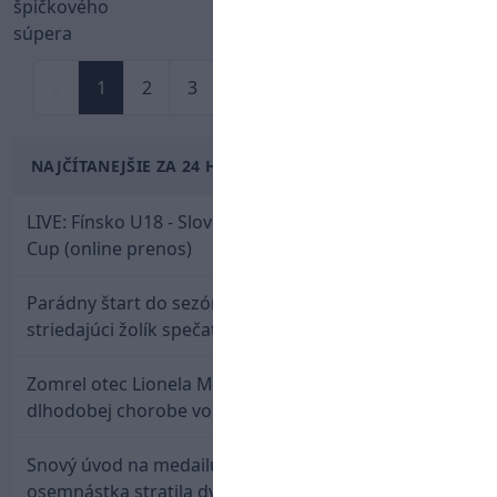
«
1
2
3
4
...
79
80
»
NAJČÍTANEJŠIE ZA 24 HODÍN
LIVE: Fínsko U18 - Slovensko U18 / Hlinka-Gretzky
Cup (online prenos)
Parádny štart do sezóny: Rýchlik Boženík ako
striedajúci žolík spečatil postup Stoke
Zomrel otec Lionela Messiho. Jorge podľahol
dlhodobej chorobe vo veku 68 rokov
Snový úvod na medailu nestačil: Slovenská
osemnástka stratila dvojgólový náskok a bronz