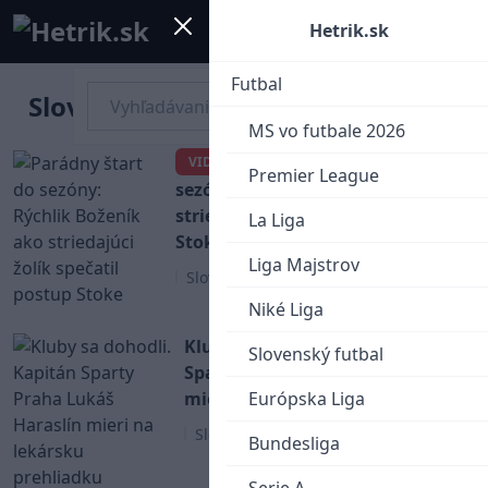
Mobile menu
Menu
Hetrik.sk
Futbal
Slovenský futbal
MS vo futbale 2026
Parádny štart do
VIDEO
Premier League
sezóny: Rýchlik Boženík ako
striedajúci žolík spečatil postup
La Liga
Stoke
Liga Majstrov
Slovenský futbal
Niké Liga
Kluby sa dohodli. Kapitán
Slovenský futbal
Sparty Praha Lukáš Haraslín
mieri na lekársku prehliadku
Európska Liga
Slovenský futbal
Bundesliga