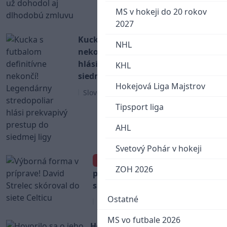
MS v hokeji do 20 rokov
2027
Kucka s futbalom definitívne
NHL
nekončí! Legendárny stredopoliar
hlási prekvapivý prestup do
KHL
siedmej ligy
Hokejová Liga Majstrov
Slovenský futbal
Tipsport liga
AHL
Svetový Pohár v hokeji
Výborná forma v
VIDEO
ZOH 2026
príprave! David Strelec
skóroval do siete Celticu
Ostatné
Slovenský futbal
MS vo futbale 2026
Hovorilo sa o jeho odchode z