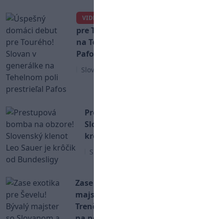
Úspešný domáci debut
VIDEO
pre Tourého! Slovan v generálke
na Tehelnom poli prestrieľal
Pafos
Slovenský futbal
Prestupová bomba na obzore!
Slovenský klenot Leo Sauer je
krôčik od Bundesligy
Slovenský futbal
Zase exotika pre Ševelu! Bývalý
majster so Slovanom a
Trenčínom opúšťa Arábiu, mieri
na novú adresu