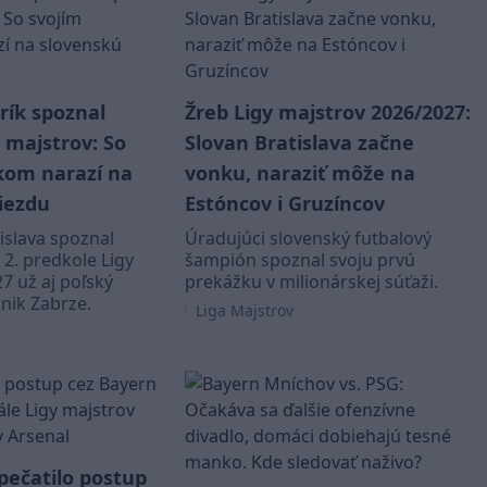
rík spoznal
Žreb Ligy majstrov 2026/2027:
 majstrov: So
Slovan Bratislava začne
kom narazí na
vonku, naraziť môže na
iezdu
Estóncov i Gruzíncov
islava spoznal
Úradujúci slovenský futbalový
 2. predkole Ligy
šampión spoznal svoju prvú
7 už aj poľský
prekážku v milionárskej súťaži.
nik Zabrze.
Liga Majstrov
pečatilo postup