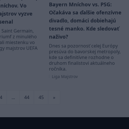
Bayern Mníchov vs. PSG:
níchov. Vo
Očakáva sa ďalšie ofenzívne
ajstrov vyzve
divadlo, domáci dobiehajú
senal
tesné manko. Kde sledovať
a Saint Germain,
naživo?
triumf z minulého
vali miestenku vo
Dnes sa pozornosť celej Európy
igy majstrov UEFA
presúva do bavorskej metropoly,
kde sa definitívne rozhodne o
druhom finalistovi aktuálneho
ročníka.
Liga Majstrov
4
...
44
45
»