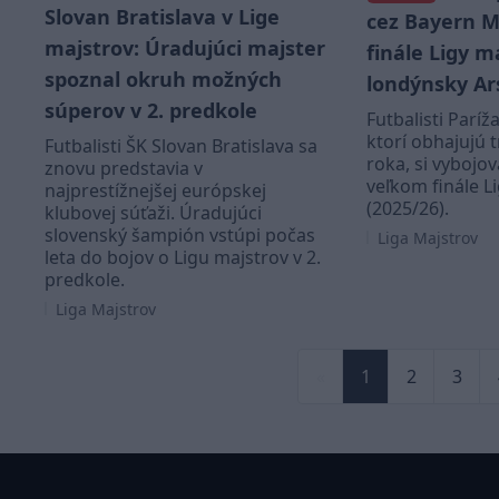
Slovan Bratislava v Lige
cez Bayern M
majstrov: Úradujúci majster
finále Ligy m
spoznal okruh možných
londýnsky Ar
súperov v 2. predkole
Futbalisti Paríž
ktorí obhajujú 
Futbalisti ŠK Slovan Bratislava sa
roka, si vybojo
znovu predstavia v
veľkom finále L
najprestížnejšej európskej
(2025/26).
klubovej súťaži. Úradujúci
slovenský šampión vstúpi počas
Liga Majstrov
leta do bojov o Ligu majstrov v 2.
predkole.
Liga Majstrov
«
1
2
3