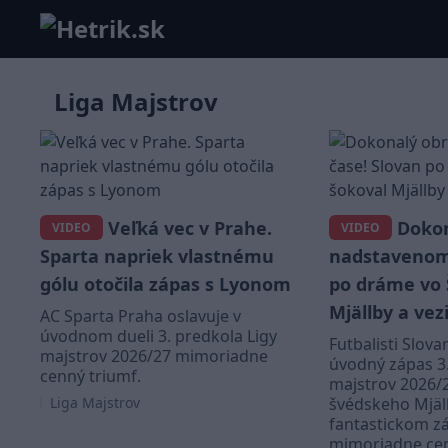
Liga Majstrov
Veľká vec v Prahe.
Dokon
VIDEO
VIDEO
Sparta napriek vlastnému
nadstavenom 
gólu otočila zápas s Lyonom
po dráme vo 
Mjällby a vez
AC Sparta Praha oslavuje v
úvodnom dueli 3. predkola Ligy
Futbalisti Slova
majstrov 2026/27 mimoriadne
úvodný zápas 3.
cenný triumf.
majstrov 2026/2
Liga Majstrov
švédskeho Mjäll
fantastickom z
mimoriadne cenn