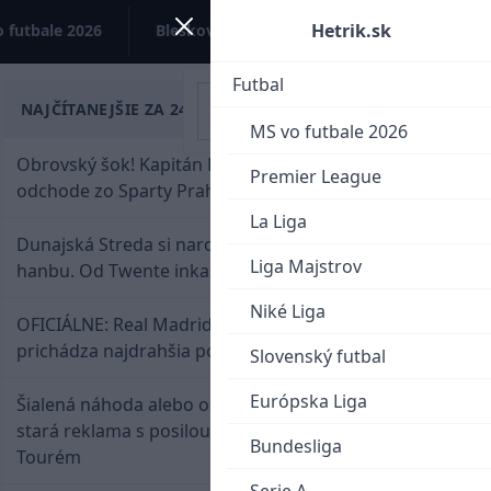
Hetrik.sk
 futbale 2026
Bleskovky
Kontakt
Futbal
NAJČÍTANEJŠIE ZA 24 HODÍN
MS vo futbale 2026
Obrovský šok! Kapitán Lukáš Haraslín je údajne na
Premier League
odchode zo Sparty Praha
La Liga
Dunajská Streda si narobila v Holandsku poriadnu
Liga Majstrov
hanbu. Od Twente inkasovala poltucet
Niké Liga
OFICIÁLNE: Real Madrid rozbil bank. Z Lipska
prichádza najdrahšia posila v klubovej histórii
Slovenský futbal
Európska Liga
Šialená náhoda alebo osud? Našla sa 11 rokov
stará reklama s posilou Slovana a trénerom
Bundesliga
Tourém