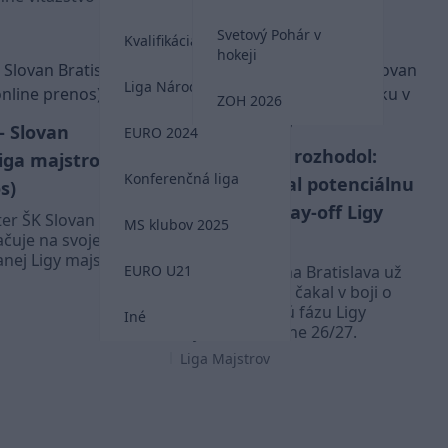
Svetový Pohár v
Kvalifikácia MS 2026
hokeji
Liga Národov
ZOH 2026
 - Slovan
EURO 2024
Žreb v Nyone rozhodol:
Liga majstrov
Konferenčná liga
Slovan spoznal potenciálnu
s)
prekážku v play-off Ligy
er ŠK Slovan
MS klubov 2025
majstrov
ačuje na svojej
anej Ligy majstrov.
EURO U21
Futbalisti Slovana Bratislava už
vedia, kto by ich čakal v boji o
miliónovú ligovú fázu Ligy
Iné
majstrov v sezóne 26/27.
Liga Majstrov