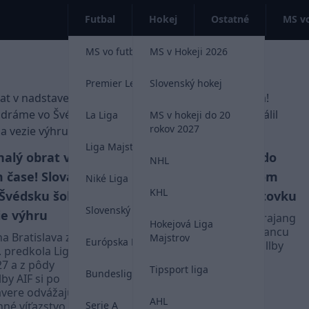
Futbal
Hokej
Ostatné
MS vo
MS vo futbale 2026
MS v Hokeji 2026
Premier League
Slovenský hokej
La Liga
MS v hokeji do 20
rokov 2027
Liga Majstrov
alý obrat v
Belasí mohli ísť do
VIDEO
NHL
čase! Slovan
vedenia! Yirajang v prvom
Niké Liga
KHL
Švédsku šokoval
polčase spálil gólovú tutovku
Slovenský futbal
ie výhru
Krídelník Slovana Alasana Yirajang
Hokejová Liga
mal v 28. minúte obrovskú šancu
na Bratislava zvládli
Majstrov
Európska Liga
poslať belasých na pôde Mjällby
 predkola Ligy
do vedenia.
7 a z pôdy
Tipsport liga
Bundesliga
by AIF si po
Liga Majstrov
ávere odvážajú
AHL
é víťazstvo 2:1.
Serie A