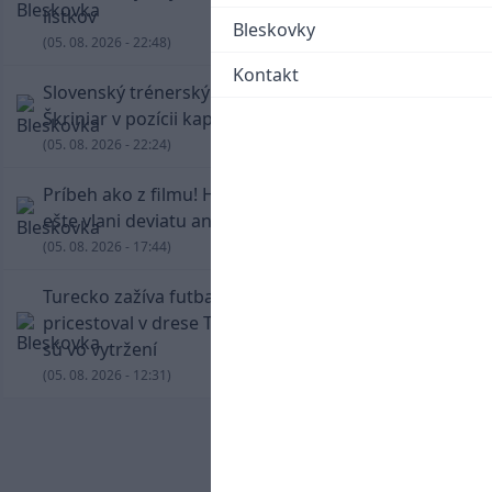
lístkov
Bleskovky
(05. 08. 2026 - 22:48)
Kontakt
Slovenský trénerský súboj pre Borbélyho,
Škriniar v pozícii kapitána potiahol Fenerbahce
(05. 08. 2026 - 22:24)
Príbeh ako z filmu! Hrdina Slovana Kianga hral
ešte vlani deviatu anglickú ligu
(05. 08. 2026 - 17:44)
Turecko zažíva futbalové šialenstvo! Salah
pricestoval v drese Trabzonsporu, fanúšikovia
sú vo vytržení
(05. 08. 2026 - 12:31)