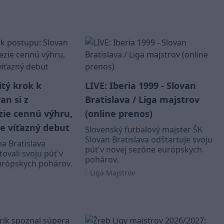
tý krok k
LIVE: Iberia 1999 - Slovan
an si z
Bratislava / Liga majstrov
zie cennú výhru,
(online prenos)
je víťazný debut
Slovenský futbalový majster ŠK
Slovan Bratislava odštartuje svoju
na Bratislava
púť v novej sezóne európskych
ovali svoju púť v
pohárov.
urópskych pohárov.
Liga Majstrov