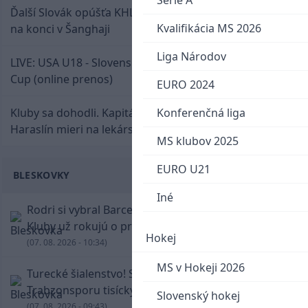
Serie A
Ďalší Slovák opúšťa KHL. Patrik Rybár sa dohodol
Kvalifikácia MS 2026
na konci v Šanghaji
Liga Národov
LIVE: USA U18 - Slovensko U18 / Hlinka-Gretzky
Cup (online prenos)
EURO 2024
Kluby sa dohodli. Kapitán Sparty Praha Lukáš
Konferenčná liga
Haraslín mieri na lekársku prehliadku
MS klubov 2025
EURO U21
BLESKOVKY
Iné
Rodri si vybral Barcelonu a odmietol Real.
Kluby už rokujú o prestupovej čiastke
Hokej
(07. 08. 2026 - 10:34)
MS v Hokeji 2026
Turecké šialenstvo! Salaha vítali na štadióne
Trabzonsporu tisícky fanúšikov
Slovenský hokej
(07. 08. 2026 - 09:43)