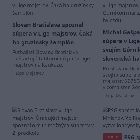
Slovan Bratislava spoznal
Michal Gašpa
súpera v Lige majstrov. Čaká
súpera v Lige
ho gruzínsky šampión
svojím Górni
Futbalisti Slovana Bratislava
slovenskú hv
odštartujú tohtoročnú púť v Lige
majstrov na Kaukaze.
Po Slovane Brat
Liga Majstrov
svojho súpera v
majstrov 2026/2
vicemajster Gór
Liga Majstrov
PSG s
VIDEO