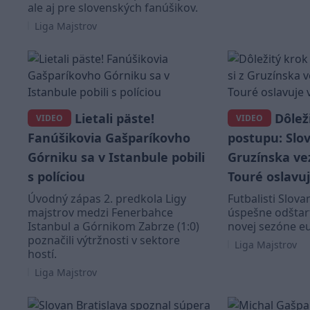
ale aj pre slovenských fanúšikov.
Liga Majstrov
Lietali päste!
Dôleži
VIDEO
VIDEO
Fanúšikovia Gašparíkovho
postupu: Slov
Górniku sa v Istanbule pobili
Gruzínska ve
s políciou
Touré oslavu
Úvodný zápas 2. predkola Ligy
Futbalisti Slova
majstrov medzi Fenerbahce
úspešne odštart
Istanbul a Górnikom Zabrze (1:0)
novej sezóne e
poznačili výtržnosti v sektore
Liga Majstrov
hostí.
Liga Majstrov