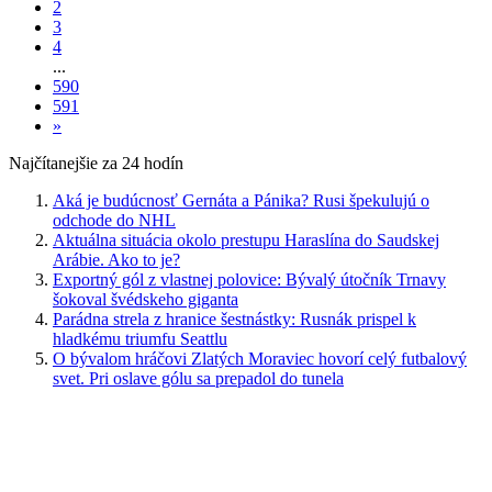
2
3
4
...
590
591
»
Najčítanejšie za 24 hodín
Aká je budúcnosť Gernáta a Pánika? Rusi špekulujú o
odchode do NHL
Aktuálna situácia okolo prestupu Haraslína do Saudskej
Arábie. Ako to je?
Exportný gól z vlastnej polovice: Bývalý útočník Trnavy
šokoval švédskeho giganta
Parádna strela z hranice šestnástky: Rusnák prispel k
hladkému triumfu Seattlu
O bývalom hráčovi Zlatých Moraviec hovorí celý futbalový
svet. Pri oslave gólu sa prepadol do tunela