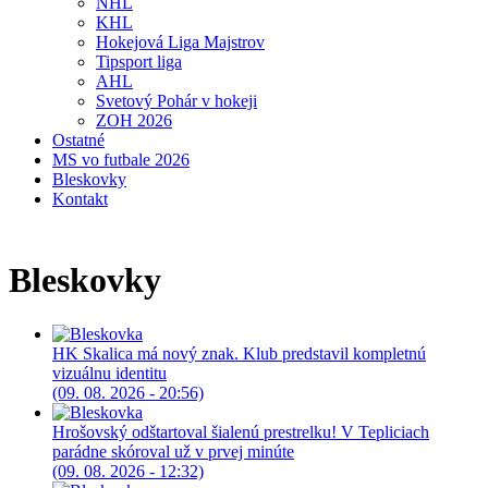
NHL
KHL
Hokejová Liga Majstrov
Tipsport liga
AHL
Svetový Pohár v hokeji
ZOH 2026
Ostatné
MS vo futbale 2026
Bleskovky
Kontakt
Bleskovky
HK Skalica má nový znak. Klub predstavil kompletnú
vizuálnu identitu
(09. 08. 2026 - 20:56)
Hrošovský odštartoval šialenú prestrelku! V Tepliciach
parádne skóroval už v prvej minúte
(09. 08. 2026 - 12:32)