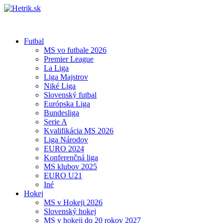
Futbal
MS vo futbale 2026
Premier League
La Liga
Liga Majstrov
Niké Liga
Slovenský futbal
Európska Liga
Bundesliga
Serie A
Kvalifikácia MS 2026
Liga Národov
EURO 2024
Konferenčná liga
MS klubov 2025
EURO U21
Iné
Hokej
MS v Hokeji 2026
Slovenský hokej
MS v hokeji do 20 rokov 2027