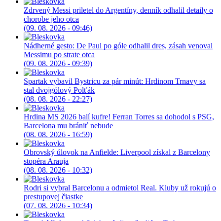
Zdrvený Messi priletel do Argentíny, denník odhalil detaily o
chorobe jeho otca
(09. 08. 2026 - 09:46)
Nádherné gesto: De Paul po góle odhalil dres, zásah venoval
Messimu po strate otca
(09. 08. 2026 - 09:39)
Spartak vybavil Bystricu za pár minút: Hrdinom Trnavy sa
stal dvojgólový Polťák
(08. 08. 2026 - 22:27)
Hrdina MS 2026 balí kufre! Ferran Torres sa dohodol s PSG,
Barcelona mu brániť nebude
(08. 08. 2026 - 16:59)
Obrovský úlovok na Anfielde: Liverpool získal z Barcelony
stopéra Arauja
(08. 08. 2026 - 10:32)
Rodri si vybral Barcelonu a odmietol Real. Kluby už rokujú o
prestupovej čiastke
(07. 08. 2026 - 10:34)