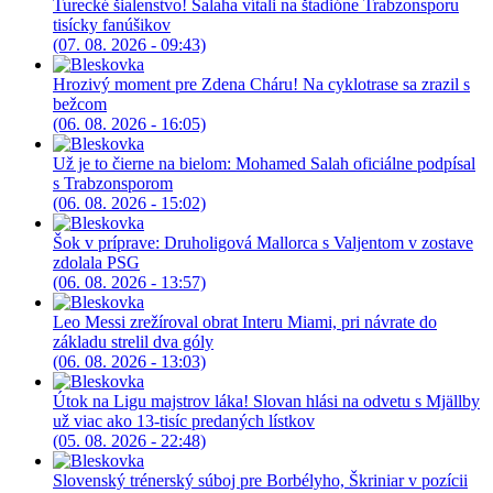
Turecké šialenstvo! Salaha vítali na štadióne Trabzonsporu
tisícky fanúšikov
(07. 08. 2026 - 09:43)
Hrozivý moment pre Zdena Cháru! Na cyklotrase sa zrazil s
bežcom
(06. 08. 2026 - 16:05)
Už je to čierne na bielom: Mohamed Salah oficiálne podpísal
s Trabzonsporom
(06. 08. 2026 - 15:02)
Šok v príprave: Druholigová Mallorca s Valjentom v zostave
zdolala PSG
(06. 08. 2026 - 13:57)
Leo Messi zrežíroval obrat Interu Miami, pri návrate do
základu strelil dva góly
(06. 08. 2026 - 13:03)
Útok na Ligu majstrov láka! Slovan hlási na odvetu s Mjällby
už viac ako 13-tisíc predaných lístkov
(05. 08. 2026 - 22:48)
Slovenský trénerský súboj pre Borbélyho, Škriniar v pozícii