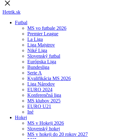
Hetrik.sk
Futbal
MS vo futbale 2026
Premier League
La Liga
Liga Majstrov
Niké Liga
Slovenský futbal
Európska Liga
Bundesliga
Serie A
Kvalifikácia MS 2026
Liga Národov
EURO 2024
Konferenčná liga
MS klubov 2025
EURO U21
Iné
Hokej
MS v Hokeji 2026
Slovenský hokej
MS v hokeji do 20 rokov 2027