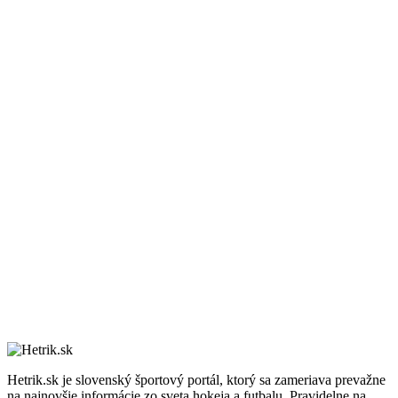
Hetrik.sk je slovenský športový portál, ktorý sa zameriava prevažne
na najnovšie informácie zo sveta hokeja a futbalu. Pravidelne na