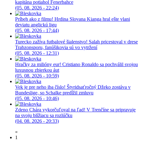
kapitána potiahol Fenerbahce
(05. 08. 2026 - 22:24)
Príbeh ako z filmu! Hrdina Slovana Kianga hral ešte vlani
deviatu anglickú ligu
(05. 08. 2026 - 17:44)
Turecko zažíva futbalové šialenstvo! Salah pricestoval v drese
Trabzonsporu, fanúšikovia sú vo vytržení
(05. 08. 2026 - 12:31)
Hračky za milióny eur! Cristiano Ronaldo sa pochválil svojou
luxusnou zbierkou áut
(05. 08. 2026 - 10:59)
Vek je pre neho iba číslo! Štyridsaťročný Džeko zostáva v
Bundeslige, so Schalke predĺžil zmluvu
(05. 08. 2026 - 10:46)
Zdeno Chára vykorčuľoval na ľad! V Trenčíne sa pripravuje
na svoju blížiacu sa rozlúčku
(04. 08. 2026 - 20:33)
«
1