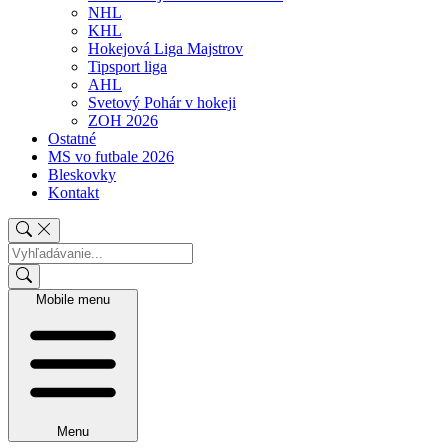
NHL
KHL
Hokejová Liga Majstrov
Tipsport liga
AHL
Svetový Pohár v hokeji
ZOH 2026
Ostatné
MS vo futbale 2026
Bleskovky
Kontakt
Mobile menu
Menu