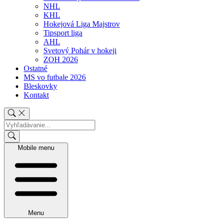
NHL
KHL
Hokejová Liga Majstrov
Tipsport liga
AHL
Svetový Pohár v hokeji
ZOH 2026
Ostatné
MS vo futbale 2026
Bleskovky
Kontakt
Mobile menu
Menu