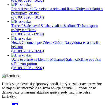
(08. 08. 2026 - 10:32)
Rodri si vybral Barcelonu a odmietol Real. Kluby už rokujú o
prestupovej čiastke
(07. 08. 2026 - 10:34)
Turecké šialenstvo! Salaha vítali na štadióne Trabzonsporu
tisícky fanúšikov
(07. 08. 2026 - 09:43)
Hrozivý moment pre Zdena Cháru! Na cyklotrase sa zrazil s
bežcom
(06. 08. 2026 - 16:05)
Už je to čierne na bielom: Mohamed Salah oficiálne podpísal
s Trabzonsporom
(06. 08. 2026 - 15:02)
Hetrik.sk je slovenský športový portál, ktorý sa zameriava prevažne
na najnovšie informácie zo sveta hokeja a futbalu. Pravidelne na
dennej báze prinášame aktuálne správy, góly, zaujímavosti a
kuriozity.