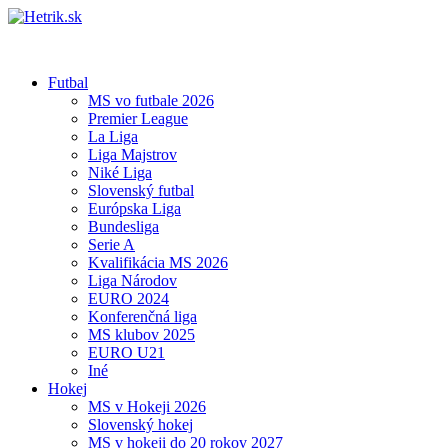
Futbal
MS vo futbale 2026
Premier League
La Liga
Liga Majstrov
Niké Liga
Slovenský futbal
Európska Liga
Bundesliga
Serie A
Kvalifikácia MS 2026
Liga Národov
EURO 2024
Konferenčná liga
MS klubov 2025
EURO U21
Iné
Hokej
MS v Hokeji 2026
Slovenský hokej
MS v hokeji do 20 rokov 2027