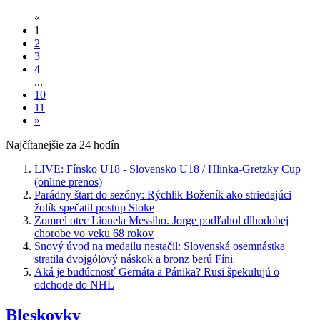
«
1
2
3
4
...
10
11
»
Najčítanejšie za 24 hodín
LIVE: Fínsko U18 - Slovensko U18 / Hlinka-Gretzky Cup
(online prenos)
Parádny štart do sezóny: Rýchlik Boženík ako striedajúci
žolík spečatil postup Stoke
Zomrel otec Lionela Messiho. Jorge podľahol dlhodobej
chorobe vo veku 68 rokov
Snový úvod na medailu nestačil: Slovenská osemnástka
stratila dvojgólový náskok a bronz berú Fíni
Aká je budúcnosť Gernáta a Pánika? Rusi špekulujú o
odchode do NHL
Bleskovky