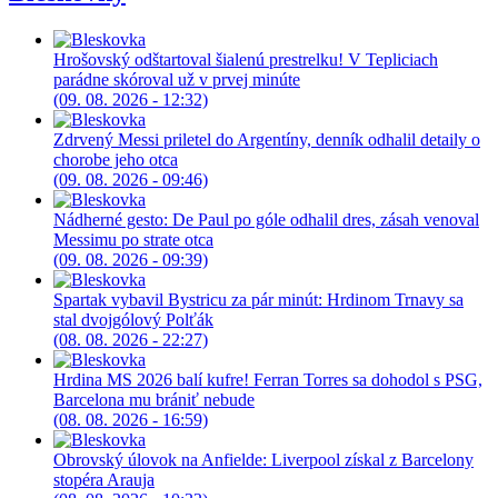
Hrošovský odštartoval šialenú prestrelku! V Tepliciach
parádne skóroval už v prvej minúte
(09. 08. 2026 - 12:32)
Zdrvený Messi priletel do Argentíny, denník odhalil detaily o
chorobe jeho otca
(09. 08. 2026 - 09:46)
Nádherné gesto: De Paul po góle odhalil dres, zásah venoval
Messimu po strate otca
(09. 08. 2026 - 09:39)
Spartak vybavil Bystricu za pár minút: Hrdinom Trnavy sa
stal dvojgólový Polťák
(08. 08. 2026 - 22:27)
Hrdina MS 2026 balí kufre! Ferran Torres sa dohodol s PSG,
Barcelona mu brániť nebude
(08. 08. 2026 - 16:59)
Obrovský úlovok na Anfielde: Liverpool získal z Barcelony
stopéra Arauja