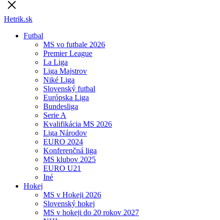
Hetrik.sk
Futbal
MS vo futbale 2026
Premier League
La Liga
Liga Majstrov
Niké Liga
Slovenský futbal
Európska Liga
Bundesliga
Serie A
Kvalifikácia MS 2026
Liga Národov
EURO 2024
Konferenčná liga
MS klubov 2025
EURO U21
Iné
Hokej
MS v Hokeji 2026
Slovenský hokej
MS v hokeji do 20 rokov 2027