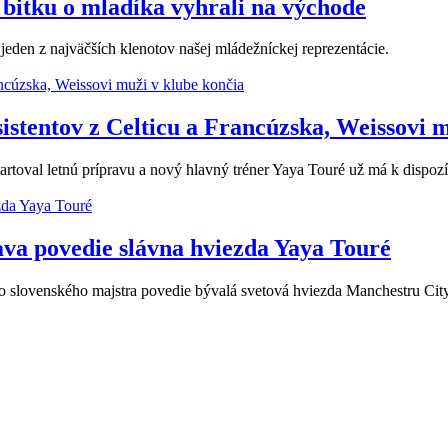
 bitku o mladíka vyhrali na východe
den z najväčších klenotov našej mládežníckej reprezentácie.
sistentov z Celticu a Francúzska, Weissovi 
rtoval letnú prípravu a nový hlavný tréner Yaya Touré už má k dispozí
ava povedie slávna hviezda Yaya Touré
o slovenského majstra povedie bývalá svetová hviezda Manchestru City