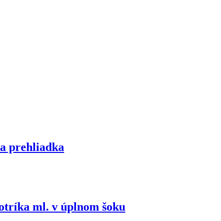
ka prehliadka
motríka ml. v úplnom šoku