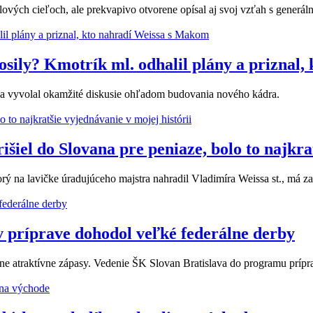
lových cieľoch, ale prekvapivo otvorene opísal aj svoj vzťah s gener
posily? Kmotrík ml. odhalil plány a priznal
na vyvolal okamžité diskusie ohľadom budovania nového kádra.
šiel do Slovana pre peniaze, bolo to najkrat
ý na lavičke úradujúceho majstra nahradil Vladimíra Weissa st., má za
v príprave dohodol veľké federálne derby
e atraktívne zápasy. Vedenie ŠK Slovan Bratislava do programu prípra