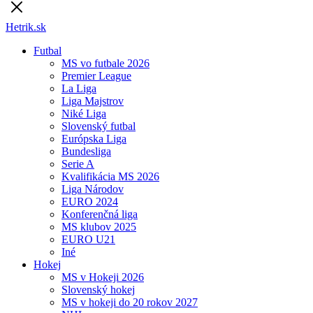
Hetrik.sk
Futbal
MS vo futbale 2026
Premier League
La Liga
Liga Majstrov
Niké Liga
Slovenský futbal
Európska Liga
Bundesliga
Serie A
Kvalifikácia MS 2026
Liga Národov
EURO 2024
Konferenčná liga
MS klubov 2025
EURO U21
Iné
Hokej
MS v Hokeji 2026
Slovenský hokej
MS v hokeji do 20 rokov 2027