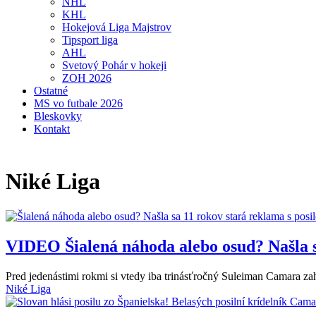
NHL
KHL
Hokejová Liga Majstrov
Tipsport liga
AHL
Svetový Pohár v hokeji
ZOH 2026
Ostatné
MS vo futbale 2026
Bleskovky
Kontakt
Niké Liga
VIDEO
Šialená náhoda alebo osud? Našla 
Pred jedenástimi rokmi si vtedy iba trinásťročný Suleiman Camara zah
Niké Liga