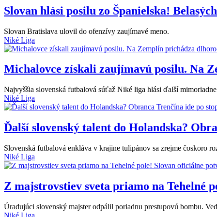
Slovan hlási posilu zo Španielska! Belasýc
Slovan Bratislava ulovil do ofenzívy zaujímavé meno.
Niké Liga
Michalovce získali zaujímavú posilu. Na 
Najvyššia slovenská futbalová súťaž Niké liga hlási ďalší mimoriadne
Niké Liga
Ďalší slovenský talent do Holandska? Obr
Slovenská futbalová enkláva v krajine tulipánov sa zrejme čoskoro roz
Niké Liga
Z majstrovstiev sveta priamo na Tehelné p
Úradujúci slovenský majster odpálil poriadnu prestupovú bombu. Vede
Niké Liga