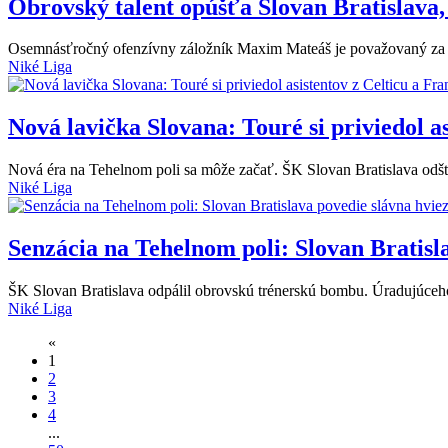
Obrovský talent opúšťa Slovan Bratislava,
Osemnásťročný ofenzívny záložník Maxim Mateáš je považovaný za je
Niké Liga
Nová lavička Slovana: Touré si priviedol a
Nová éra na Tehelnom poli sa môže začať. ŠK Slovan Bratislava odšta
Niké Liga
Senzácia na Tehelnom poli: Slovan Bratisl
ŠK Slovan Bratislava odpálil obrovskú trénerskú bombu. Úradujúceh
Niké Liga
«
1
2
3
4
...