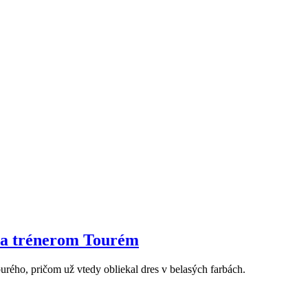
a a trénerom Tourém
urého, pričom už vtedy obliekal dres v belasých farbách.