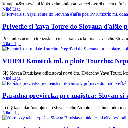
V najnovšom vydaní klubového podcastu sa rozhovoril nielen o futba
Niké Liga
Privedie si Yaya Touré do Slovana ďalšie 
Príchod zvučného trénerského mena na lavičku bratislavského Slova
Niké Liga
VIDEO
Kmotrík ml. o plate Tourého: Nepri
ŠK Slovan Bratislava odštartoval novú éru. Hviezdny Yaya Touré, ktor
Niké Liga
Parádna previerka pre majstra: Slovan si 
Letný kalendár úradujúceho slovenského šampióna sľubuje mimoriadn
Niké Liga