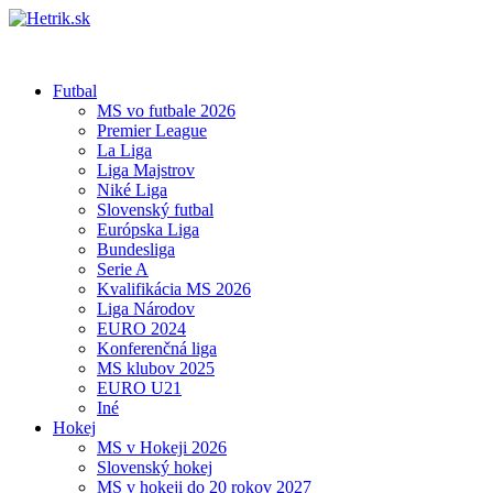
Futbal
MS vo futbale 2026
Premier League
La Liga
Liga Majstrov
Niké Liga
Slovenský futbal
Európska Liga
Bundesliga
Serie A
Kvalifikácia MS 2026
Liga Národov
EURO 2024
Konferenčná liga
MS klubov 2025
EURO U21
Iné
Hokej
MS v Hokeji 2026
Slovenský hokej
MS v hokeji do 20 rokov 2027