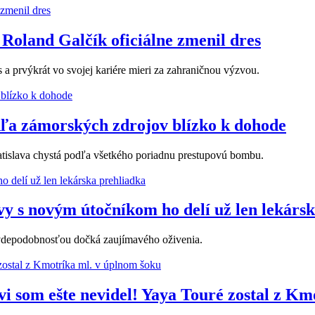
 Roland Galčík oficiálne zmenil dres
 a prvýkrát vo svojej kariére mieri za zahraničnou výzvou.
dľa zámorských zdrojov blízko k dohode
tislava chystá podľa všetkého poriadnu prestupovú bombu.
y s novým útočníkom ho delí už len lekárs
ravdepodobnosťou dočká zaujímavého oživenia.
vi som ešte nevidel! Yaya Touré zostal z K