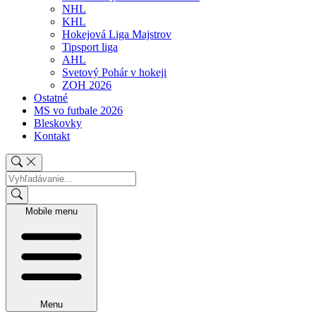
NHL
KHL
Hokejová Liga Majstrov
Tipsport liga
AHL
Svetový Pohár v hokeji
ZOH 2026
Ostatné
MS vo futbale 2026
Bleskovky
Kontakt
Mobile menu
Menu