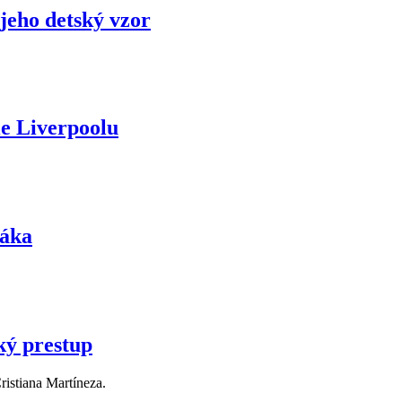
 jeho detský vzor
ie Liverpoolu
náka
ký prestup
ristiana Martíneza.