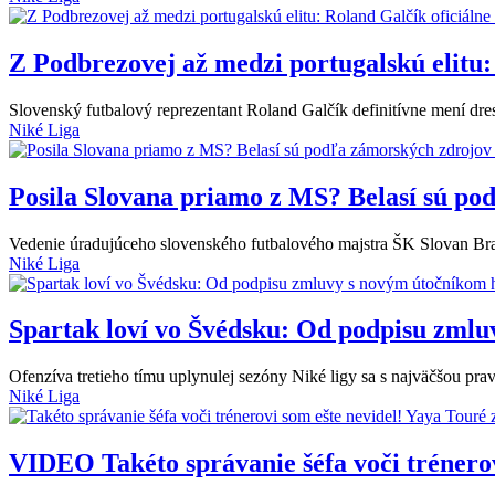
Z Podbrezovej až medzi portugalskú elitu:
Slovenský futbalový reprezentant Roland Galčík definitívne mení dres
Niké Liga
Posila Slovana priamo z MS? Belasí sú po
Vedenie úradujúceho slovenského futbalového majstra ŠK Slovan Bra
Niké Liga
Spartak loví vo Švédsku: Od podpisu zmluv
Ofenzíva tretieho tímu uplynulej sezóny Niké ligy sa s najväčšou p
Niké Liga
VIDEO
Takéto správanie šéfa voči trénero