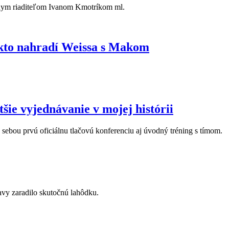
álnym riaditeľom Ivanom Kmotríkom ml.
, kto nahradí Weissa s Makom
šie vyjednávanie v mojej histórii
 sebou prvú oficiálnu tlačovú konferenciu aj úvodný tréning s tímom.
vy zaradilo skutočnú lahôdku.