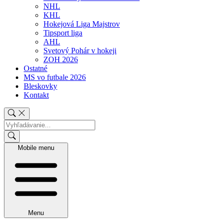
NHL
KHL
Hokejová Liga Majstrov
Tipsport liga
AHL
Svetový Pohár v hokeji
ZOH 2026
Ostatné
MS vo futbale 2026
Bleskovky
Kontakt
Mobile menu
Menu