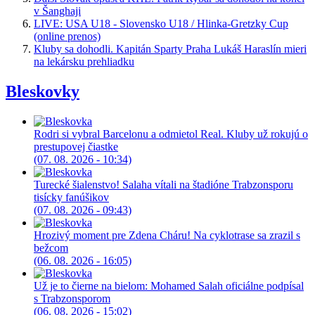
v Šanghaji
LIVE: USA U18 - Slovensko U18 / Hlinka-Gretzky Cup
(online prenos)
Kluby sa dohodli. Kapitán Sparty Praha Lukáš Haraslín mieri
na lekársku prehliadku
Bleskovky
Rodri si vybral Barcelonu a odmietol Real. Kluby už rokujú o
prestupovej čiastke
(07. 08. 2026 - 10:34)
Turecké šialenstvo! Salaha vítali na štadióne Trabzonsporu
tisícky fanúšikov
(07. 08. 2026 - 09:43)
Hrozivý moment pre Zdena Cháru! Na cyklotrase sa zrazil s
bežcom
(06. 08. 2026 - 16:05)
Už je to čierne na bielom: Mohamed Salah oficiálne podpísal
s Trabzonsporom
(06. 08. 2026 - 15:02)