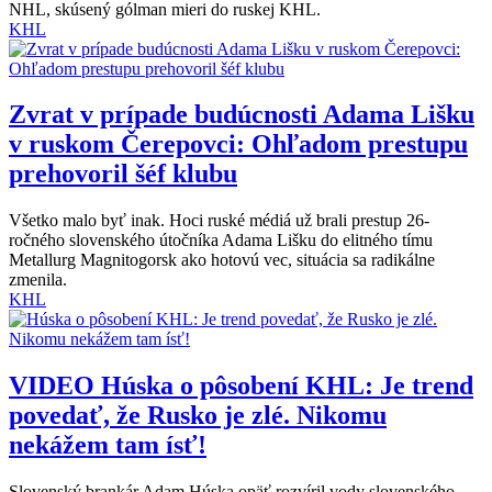
NHL, skúsený gólman mieri do ruskej KHL.
KHL
Zvrat v prípade budúcnosti Adama Lišku
v ruskom Čerepovci: Ohľadom prestupu
prehovoril šéf klubu
Všetko malo byť inak. Hoci ruské médiá už brali prestup 26-
ročného slovenského útočníka Adama Lišku do elitného tímu
Metallurg Magnitogorsk ako hotovú vec, situácia sa radikálne
zmenila.
KHL
VIDEO
Húska o pôsobení KHL: Je trend
povedať, že Rusko je zlé. Nikomu
nekážem tam ísť!
Slovenský brankár Adam Húska opäť rozvíril vody slovenského