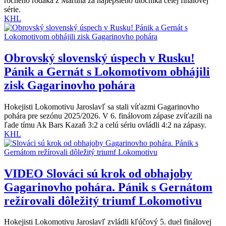
ročného rodáka z Martina za najlepšieho útočníka celej finálovej
série.
KHL
Obrovský slovenský úspech v Rusku!
Pánik a Gernát s Lokomotivom obhájili
zisk Gagarinovho pohára
Hokejisti Lokomotivu Jaroslavľ sa stali víťazmi Gagarinovho
pohára pre sezónu 2025/2026. V 6. finálovom zápase zvíťazili na
ľade tímu Ak Bars Kazaň 3:2 a celú sériu ovládli 4:2 na zápasy.
KHL
VIDEO
Slováci sú krok od obhajoby
Gagarinovho pohára. Pánik s Gernátom
režírovali dôležitý triumf Lokomotivu
Hokejisti Lokomotivu Jaroslavľ zvládli kľúčový 5. duel finálovej