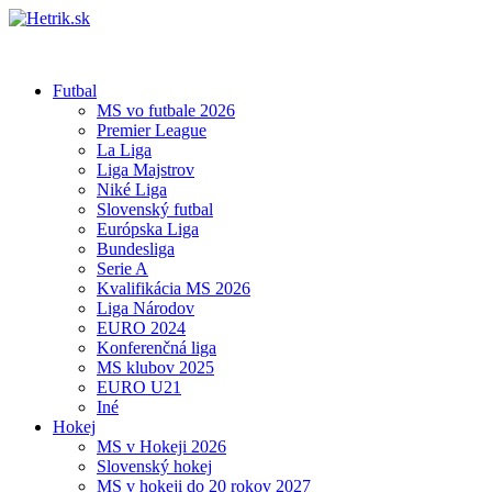
Futbal
MS vo futbale 2026
Premier League
La Liga
Liga Majstrov
Niké Liga
Slovenský futbal
Európska Liga
Bundesliga
Serie A
Kvalifikácia MS 2026
Liga Národov
EURO 2024
Konferenčná liga
MS klubov 2025
EURO U21
Iné
Hokej
MS v Hokeji 2026
Slovenský hokej
MS v hokeji do 20 rokov 2027