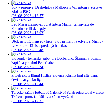
Šok v príprave: Druholigová Mallorca s Valjentom v zostave
zdolala PSG
(06. 08. 2026 - 13:57)
Leo Messi zrežíroval obrat Interu Miami, pri návrate do
základu strelil dva góly
(06. 08. 2026 - 13:03)
Útok na Ligu majstrov láka! Slovan hlási na odvetu s Mjällby
už viac ako 13-tisíc predaných lístkov
(05. 08. 2026 - 22:48)
Slovenský trénerský súboj pre Borbélyho, Škriniar v pozícii
kapitána potiahol Fenerbahce
(05. 08. 2026 - 22:24)
Príbeh ako z filmu! Hrdina Slovana Kianga hral ešte vlani
deviatu anglickú ligu
(05. 08. 2026 - 17:44)
Turecko zažíva futbalové šialenstvo! Salah pricestoval v drese
Trabzonsporu, fanúšikovia sú vo vytržení
(05. 08. 2026 - 12:31)