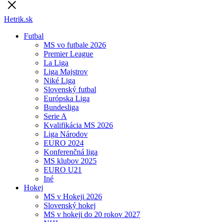
Hetrik.sk
Futbal
MS vo futbale 2026
Premier League
La Liga
Liga Majstrov
Niké Liga
Slovenský futbal
Európska Liga
Bundesliga
Serie A
Kvalifikácia MS 2026
Liga Národov
EURO 2024
Konferenčná liga
MS klubov 2025
EURO U21
Iné
Hokej
MS v Hokeji 2026
Slovenský hokej
MS v hokeji do 20 rokov 2027