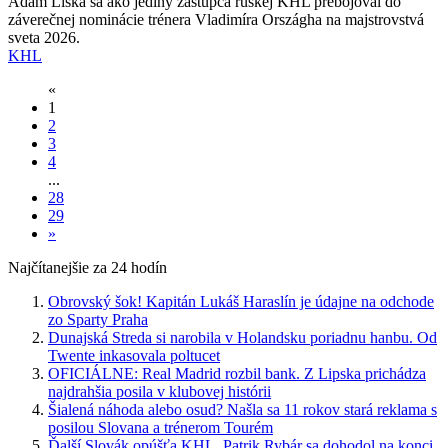
Adam Liška sa ako jediný zástupca ruskej KHL prebojoval do
záverečnej nominácie trénera Vladimíra Országha na majstrovstvá
sveta 2026.
KHL
«
1
2
3
4
...
28
29
»
Najčítanejšie za 24 hodín
Obrovský šok! Kapitán Lukáš Haraslín je údajne na odchode
zo Sparty Praha
Dunajská Streda si narobila v Holandsku poriadnu hanbu. Od
Twente inkasovala poltucet
OFICIÁLNE: Real Madrid rozbil bank. Z Lipska prichádza
najdrahšia posila v klubovej histórii
Šialená náhoda alebo osud? Našla sa 11 rokov stará reklama s
posilou Slovana a trénerom Tourém
Ďalší Slovák opúšťa KHL. Patrik Rybár sa dohodol na konci