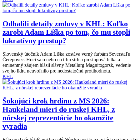
Odhalili detaily zmluvy v KHL: Koľko
zarobí Adam Liška po tom, čo mu stopli
lukratívny prestup?
Slovenský útočník Adam Liška zostáva verný farbám Severstaľu
Čerepovec. Hoci sa o neho na trhu strhla prestupová bitka a
eminentný záujem hlásil slávny Metallurg Magnitogorsk, vedenie
svojho lídra neuvoľnilo pre nedostatočnú protihodnotu.
KHL
Šokujúci krok hrdinu z MS 2026:
Haukeland mieri do ruskej KHL, z
nórskej reprezentácie ho okamžite
vyradia
Ešte pred pár týždňami ho celé Nórsko nosilo na rukách po tom, ako