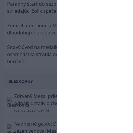
Parádny štart do sezóny: Rýchlik Boženík ako
striedajúci žolík spečatil postup Stoke
Zomrel otec Lionela Messiho. Jorge podľahol
dlhodobej chorobe vo veku 68 rokov
Snový úvod na medailu nestačil: Slovenská
osemnástka stratila dvojgólový náskok a bronz
berú Fíni
BLESKOVKY
Zdrvený Messi priletel do Argentíny, denník
odhalil detaily o chorobe jeho otca
(09. 08. 2026 - 09:46)
Nádherné gesto: De Paul po góle odhalil dres,
zásah venoval Messimu po strate otca