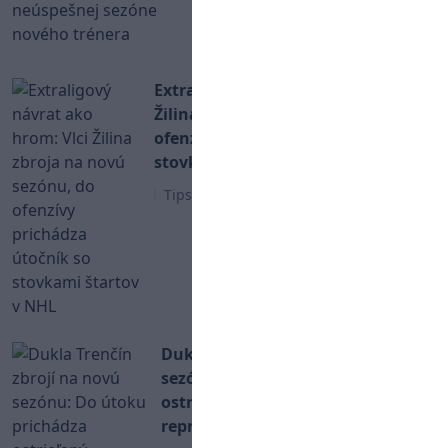
nového trénera
Tipsport liga
Extraligový návrat ako hrom: Vlci
Žilina zbroja na novú sezónu, do
ofenzívy prichádza útočník so
stovkami štartov v NHL
Tipsport liga
Dukla Trenčín zbrojí na novú
sezónu: Do útoku prichádza
ostrieľaný slovenský
reprezentant