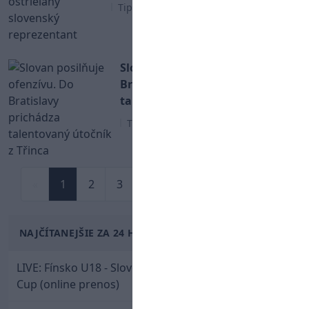
Tipsport liga
Slovan posilňuje ofenzívu. Do
Bratislavy prichádza
talentovaný útočník z Třinca
Tipsport liga
«
1
2
3
4
...
35
36
»
NAJČÍTANEJŠIE ZA 24 HODÍN
LIVE: Fínsko U18 - Slovensko U18 / Hlinka-Gretzky
Cup (online prenos)