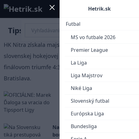
Mobile menu
Menu
Hetrik.sk
Futbal
Tipsport liga
MS vo futbale 2026
HK Nitra získala majstrovský titul v 33. ročníku
Premier League
slovenskej hokejovej extraligy 2025/2026 po
La Liga
finálovom triumfe 4:3 na zápasy nad HC Slovan
Liga Majstrov
Bratislava.
Niké Liga
OFICIÁLNE: Marek Ďaloga
Slovenský futbal
sa vracia do Tipsport Ligy
Tipsport liga
Európska Liga
Bundesliga
Na Slovensku tiká prestupová
bomba: Zvolen získava