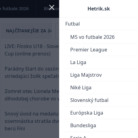
Hetrik.sk
 futbale 2026
Bleskovky
Kontakt
Futbal
NAJČÍTANEJŠIE ZA 24 HODÍN
MS vo futbale 2026
LIVE: Fínsko U18 - Slovensko U18 / Hlinka-Gretzky
Premier League
Cup (online prenos)
La Liga
Parádny štart do sezóny: Rýchlik Boženík ako
Liga Majstrov
striedajúci žolík spečatil postup Stoke
Niké Liga
Zomrel otec Lionela Messiho. Jorge podľahol
dlhodobej chorobe vo veku 68 rokov
Slovenský futbal
Európska Liga
Snový úvod na medailu nestačil: Slovenská
osemnástka stratila dvojgólový náskok a bronz
Bundesliga
berú Fíni