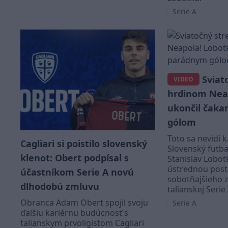
Serie A
Sviato
VIDEO
hrdinom Nea
ukončil čaka
gólom
Toto sa nevidí 
Cagliari si poistilo slovenský
Slovenský futba
klenot: Obert podpísal s
Stanislav Lobotk
ústrednou pos
účastníkom Serie A novú
sobotňajšieho z
dlhodobú zmluvu
talianskej Serie 
Obranca Adam Obert spojil svoju
Serie A
ďalšiu kariérnu budúcnosť s
talianskym prvoligistom Cagliari