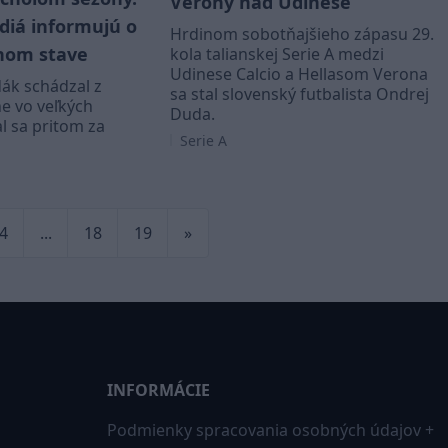
Verony nad Udinese
diá informujú o
Hrdinom sobotňajšieho zápasu 29.
nom stave
kola talianskej Serie A medzi
Udinese Calcio a Hellasom Verona
ák schádzal z
sa stal slovenský futbalista Ondrej
ne vo veľkých
Duda.
al sa pritom za
Serie A
4
...
18
19
»
INFORMÁCIE
Podmienky spracovania osobných údajov +