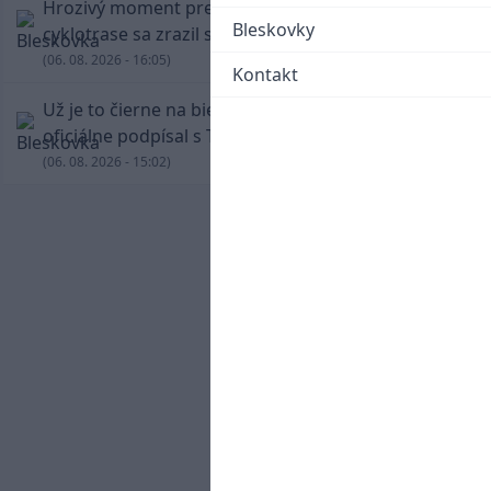
Hrozivý moment pre Zdena Cháru! Na
Bleskovky
cyklotrase sa zrazil s bežcom
(06. 08. 2026 - 16:05)
Kontakt
Už je to čierne na bielom: Mohamed Salah
oficiálne podpísal s Trabzonsporom
(06. 08. 2026 - 15:02)