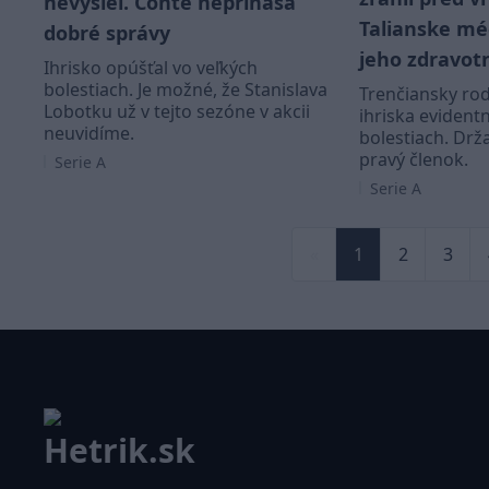
nevyšiel. Conte neprináša
Talianske mé
dobré správy
jeho zdravot
Ihrisko opúšťal vo veľkých
bolestiach. Je možné, že Stanislava
Trenčiansky rod
Lobotku už v tejto sezóne v akcii
ihriska evident
neuvidíme.
bolestiach. Drž
pravý členok.
Serie A
Serie A
«
1
2
3