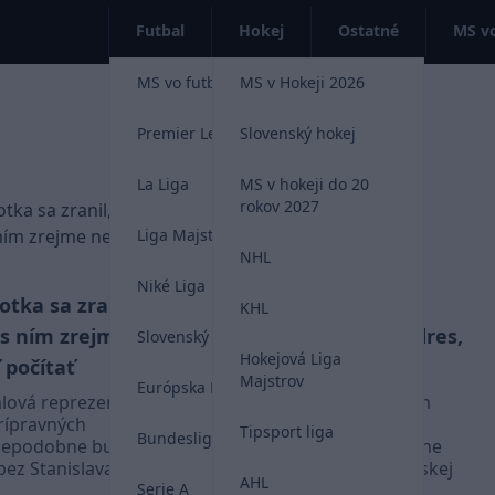
Futbal
Hokej
Ostatné
MS vo
MS vo futbale 2026
MS v Hokeji 2026
Premier League
Slovenský hokej
La Liga
MS v hokeji do 20
rokov 2027
Liga Majstrov
NHL
Niké Liga
otka sa zranil,
Tomáš Suslov v lete
KHL
 s ním zrejme
pravdepodobne zmení dres,
Slovenský futbal
Hokejová Liga
počítať
Verona končí v Sérii A
Majstrov
Európska Liga
lová reprezentácia
Hellas Verona so slovenským
prípravných
reprezentantom Tomášom
Tipsport liga
Bundesliga
depodobne bude
Suslovom po aktuálnej sezóne
bez Stanislava
definitívne zostúpi do talianskej
AHL
Serie A
Serie B.