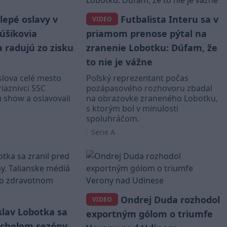
lepé oslavy v
Futbalista Interu sa v
VIDEO
úšikovia
priamom prenose pýtal na
 radujú zo zisku
zranenie Lobotku: Dúfam, že
to nie je vážne
slova celé mesto
Poľský reprezentant počas
iaznivci SSC
pozápasového rozhovoru zbadal
ú show a oslavovali
na obrazovke zraneného Lobotku,
s ktorým bol v minulosti
spoluhráčom.
Serie A
Ondrej Duda rozhodol
VIDEO
slav Lobotka sa
exportným gólom o triumfe
rcholom sezóny.