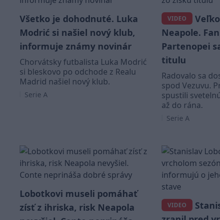
Všetko je dohodnuté. Luka
Veľko
VIDEO
Modrić si našiel nový klub,
Neapole. Fan
informuje známy novinár
Partenopei sa
titulu
Chorvátsky futbalista Luka Modrić
si bleskovo po odchode z Realu
Radovalo sa do
Madrid našiel nový klub.
spod Vezuvu. Pr
Serie A
spustili sveteln
až do rána.
Serie A
Lobotkovi museli pomáhať
Stani
VIDEO
zísť z ihriska, risk Neapola
zranil pred v