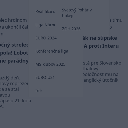
Serie A
Svetový Pohár v
Kvalifikácia MS 2026
hokeji
Liga Národov
ZOH 2026
17-ročný Slovák na súpiske
EURO 2024
čný strelec
tímu zo Serie A proti Interu
Konferenčná liga
pola! Lobotka
Miláno
nie parádnym
V Taliansku vyrastá pre Slovensko
MS klubov 2025
ďalší nádejný futbalový
reprezentant. Spoločnosť mu na
každý deň.
EURO U21
tréningu robí aj anglický útočník
lový reprezentant
Jamie Vardy.
a sa stal
Iné
Serie A
tavou
ápasu 21. kola
A.