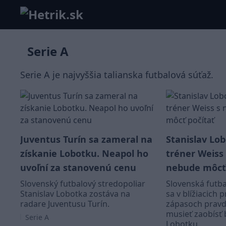
Serie A
Serie A je najvyššia talianska futbalová súťaž.
Juventus Turín sa zameral na
Stanislav Lob
získanie Lobotku. Neapol ho
tréner Weiss
uvoľní za stanovenú cenu
nebude môcť 
Slovenský futbalový stredopoliar
Slovenská futba
Stanislav Lobotka zostáva na
sa v blížiacich 
radare Juventusu Turín.
zápasoch prav
musieť zaobísť 
Serie A
Lobotku.