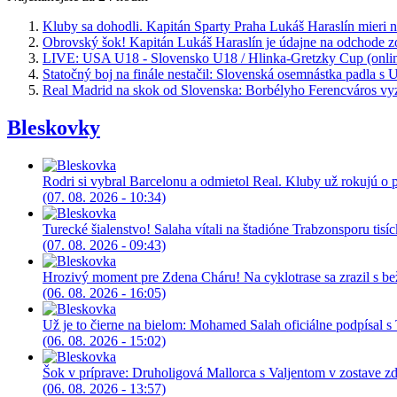
Kluby sa dohodli. Kapitán Sparty Praha Lukáš Haraslín mieri n
Obrovský šok! Kapitán Lukáš Haraslín je údajne na odchode z
LIVE: USA U18 - Slovensko U18 / Hlinka-Gretzky Cup (onlin
Statočný boj na finále nestačil: Slovenská osemnástka padla s
Real Madrid na skok od Slovenska: Borbélyho Ferencváros v
Bleskovky
Rodri si vybral Barcelonu a odmietol Real. Kluby už rokujú o p
(07. 08. 2026 - 10:34)
Turecké šialenstvo! Salaha vítali na štadióne Trabzonsporu tisí
(07. 08. 2026 - 09:43)
Hrozivý moment pre Zdena Cháru! Na cyklotrase sa zrazil s b
(06. 08. 2026 - 16:05)
Už je to čierne na bielom: Mohamed Salah oficiálne podpísal 
(06. 08. 2026 - 15:02)
Šok v príprave: Druholigová Mallorca s Valjentom v zostave z
(06. 08. 2026 - 13:57)