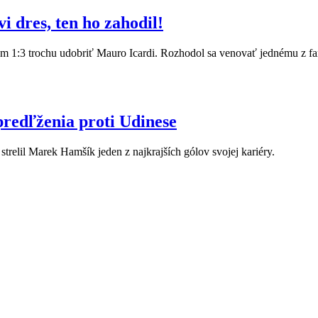
i dres, ten ho zahodil!
m 1:3 trochu udobriť Mauro Icardi. Rozhodol sa venovať jednému z fan
redľženia proti Udinese
elil Marek Hamšík jeden z najkrajších gólov svojej kariéry.