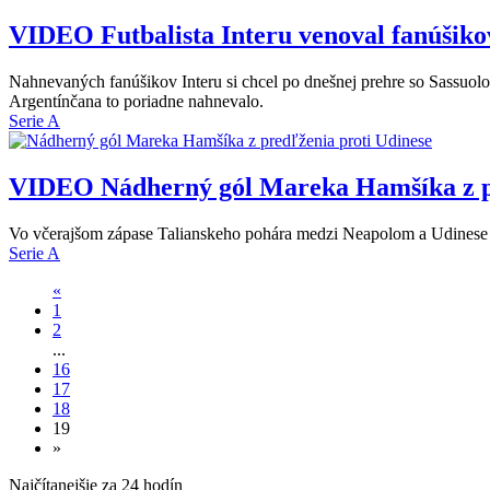
VIDEO
Futbalista Interu venoval fanúšikov
Nahnevaných fanúšikov Interu si chcel po dnešnej prehre so Sassuolo
Argentínčana to poriadne nahnevalo.
Serie A
VIDEO
Nádherný gól Mareka Hamšíka z p
Vo včerajšom zápase Talianskeho pohára medzi Neapolom a Udinese str
Serie A
«
1
2
...
16
17
18
19
»
Najčítanejšie za 24 hodín