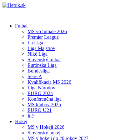
Futbal
MS vo futbale 2026
Premier League
La Liga
Liga Majstrov
Niké Liga
Slovenský futbal
Európska Liga
Bundesliga
Serie A
Kvalifikácia MS 2026
Liga Národov
EURO 2024
Konferenčná liga
MS klubov 2025
EURO U21
Iné
Hokej
MS v Hokeji 2026
Slovenský hokej
MS v hokeji do 20 rokov 2027