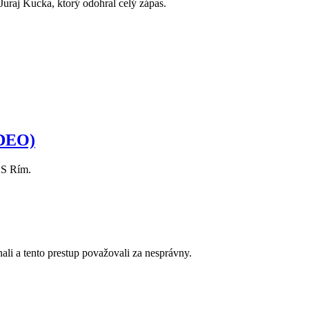
Juraj Kucka, ktorý odohral celý zápas.
IDEO)
AS Rím.
li a tento prestup považovali za nesprávny.