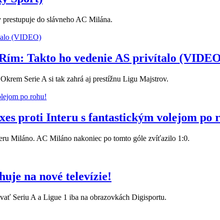
v prestupuje do slávneho AC Milána.
Rím: Takto ho vedenie AS privítalo (VIDEO
krem Serie A si tak zahrá aj prestížnu Ligu Majstrov.
es proti Interu s fantastickým volejom po 
teru Miláno. AC Miláno nakoniec po tomto góle zvíťazilo 1:0.
uje na nové televízie!
ať Seriu A a Ligue 1 iba na obrazovkách Digisportu.