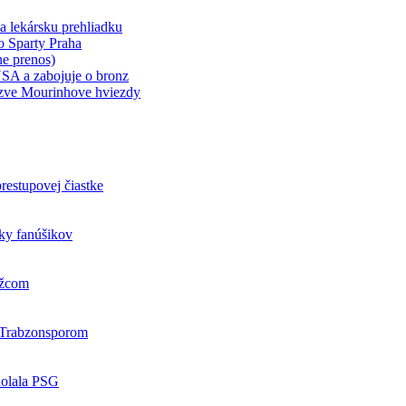
a lekársku prehliadku
o Sparty Praha
e prenos)
 USA a zabojuje o bronz
yzve Mourinhove hviezdy
restupovej čiastke
cky fanúšikov
ežcom
s Trabzonsporom
dolala PSG