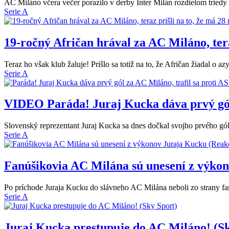
AC Miláno včera večer porazilo v derby Inter Milán rozdielom triedy 
Serie A
19-ročný Afričan hrával za AC Miláno, tera
Teraz ho však klub žaluje! Prišlo sa totiž na to, že Afričan žiadal o azy
Serie A
VIDEO
Paráda! Juraj Kucka dáva prvý gól
Slovenský reprezentant Juraj Kucka sa dnes dočkal svojho prvého gó
Serie A
Fanúšikovia AC Milána sú unesení z výko
Po príchode Juraja Kucku do slávneho AC Milána neboli zo strany fan
Serie A
Juraj Kucka prestupuje do AC Miláno! (Sk