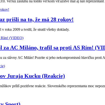
3:0. Veľkú zásluhu na tomto veľkom víťazstve mal aj náš reprezentant 
z prišli na to, že má 28 rokov!
l v roku 2009 a tvrdil, že stratil všetky doklady.
 za AC Miláno, trafil sa proti AS Rím! (V
lu za slávny AC Milán! Pozrite si jeho nekompromisnú hlavičku proti 
nov Juraja Kucku (Reakcie)
úšikov príliš pozitívne reakcie. Slovenského reprezentanta moc nepozna
y Sport)