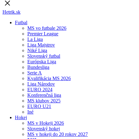
Hetrik.sk
Futbal
MS vo futbale 2026
Premier League
La Liga
Liga Majstrov
Niké Liga
Slovenský futbal
Európska Liga
Bundesliga
Serie A
Kvalifikácia MS 2026
Liga Národov
EURO 2024
Konferenčná liga
MS klubov 2025
EURO U21
Iné
Hokej
MS v Hokeji 2026
Slovenský hokej
MS v hokeji do 20 rokov 2027