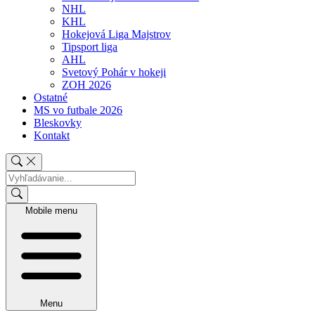
NHL
KHL
Hokejová Liga Majstrov
Tipsport liga
AHL
Svetový Pohár v hokeji
ZOH 2026
Ostatné
MS vo futbale 2026
Bleskovky
Kontakt
Mobile menu
Menu