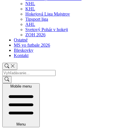
NHL
KHL
Hokejová Liga Majstrov
Tipsport liga
AHL
Svetový Pohár v hokeji
ZOH 2026
Ostatné
MS vo futbale 2026
Bleskovky
Kontakt
Mobile menu
Menu