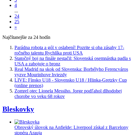
4
...
24
25
»
Najčítanejšie za 24 hodín
Parádna robota a gól v oslabení! Pozrite si oba zásahy 17-
ročného talentu Rychlíka proti USA
Statočný boj na finále nestačil: Slovenská osemnástka padla s
USA a zabojuje o bronz
Real Madrid na skok od Slovenska: Borbélyho Ferencváros
vyzve Mourinhove hviezdy
LIVE: Fínsko U18 - Slovensko U18 / Hlinka-Gretzky Cup
(online prenos)
Zomrel otec Lionela Messiho. Jorge podľahol dlhodobej
chorobe vo veku 68 rokov
Bleskovky
Obrovský úlovok na Anfielde: Liverpool získal z Barcelony
stopéra Arauja