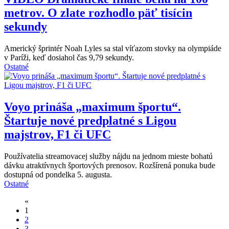
metrov. O zlate rozhodlo päť tisícin
sekundy
Americký šprintér Noah Lyles sa stal víťazom stovky na olympiáde
v Paríži, keď dosiahol čas 9,79 sekundy.
Ostatné
Voyo prináša „maximum športu“.
Štartuje nové predplatné s Ligou
majstrov, F1 či UFC
Používatelia streamovacej služby nájdu na jednom mieste bohatú
dávku atraktívnych športových prenosov. Rozšírená ponuka bude
dostupná od pondelka 5. augusta.
Ostatné
«
1
2
3