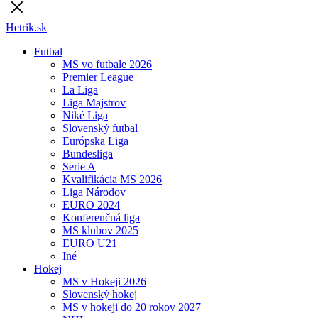
Hetrik.sk
Futbal
MS vo futbale 2026
Premier League
La Liga
Liga Majstrov
Niké Liga
Slovenský futbal
Európska Liga
Bundesliga
Serie A
Kvalifikácia MS 2026
Liga Národov
EURO 2024
Konferenčná liga
MS klubov 2025
EURO U21
Iné
Hokej
MS v Hokeji 2026
Slovenský hokej
MS v hokeji do 20 rokov 2027