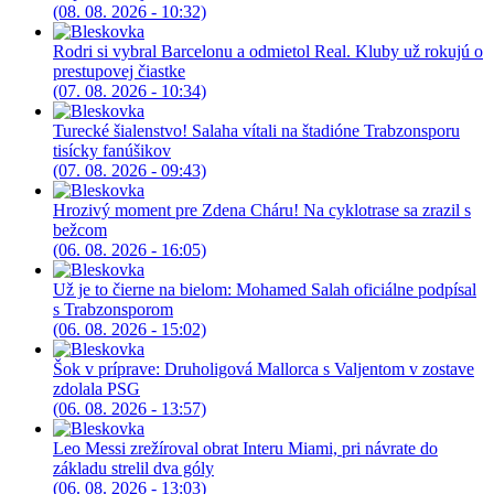
(08. 08. 2026 - 10:32)
Rodri si vybral Barcelonu a odmietol Real. Kluby už rokujú o
prestupovej čiastke
(07. 08. 2026 - 10:34)
Turecké šialenstvo! Salaha vítali na štadióne Trabzonsporu
tisícky fanúšikov
(07. 08. 2026 - 09:43)
Hrozivý moment pre Zdena Cháru! Na cyklotrase sa zrazil s
bežcom
(06. 08. 2026 - 16:05)
Už je to čierne na bielom: Mohamed Salah oficiálne podpísal
s Trabzonsporom
(06. 08. 2026 - 15:02)
Šok v príprave: Druholigová Mallorca s Valjentom v zostave
zdolala PSG
(06. 08. 2026 - 13:57)
Leo Messi zrežíroval obrat Interu Miami, pri návrate do
základu strelil dva góly
(06. 08. 2026 - 13:03)