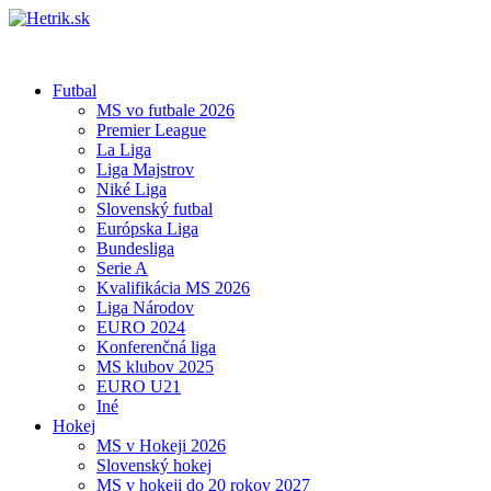
Futbal
MS vo futbale 2026
Premier League
La Liga
Liga Majstrov
Niké Liga
Slovenský futbal
Európska Liga
Bundesliga
Serie A
Kvalifikácia MS 2026
Liga Národov
EURO 2024
Konferenčná liga
MS klubov 2025
EURO U21
Iné
Hokej
MS v Hokeji 2026
Slovenský hokej
MS v hokeji do 20 rokov 2027