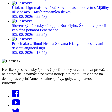
Útok na Ligu majstrov láka! Slovan hlási na odvetu s Mjällby
už viac ako 13-tisíc predaných lístkov
(05. 08. 2026 - 22:48)
Slovenský trénerský súboj pre Borbélyho, Škriniar v pozícii
kapitána potiahol Fenerbahce
(05. 08. 2026 - 22:24)
Príbeh ako z filmu! Hrdina Slovana Kianga hral ešte vlani
deviatu anglickú ligu
(05. 08. 2026 - 17:44)
Hetrik.sk je slovenský športový portál, ktorý sa zameriava prevažne
na najnovšie informácie zo sveta hokeja a futbalu. Pravidelne na
dennej báze prinášame aktuálne správy, góly, zaujímavosti a
kuriozity.