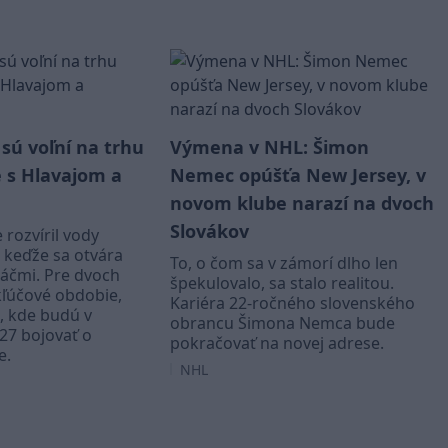
 sú voľní na trhu
Výmena v NHL: Šimon
 s Hlavajom a
Nemec opúšťa New Jersey, v
novom klube narazí na dvoch
Slovákov
e rozvíril vody
 keďže sa otvára
To, o čom sa v zámorí dlho len
ráčmi. Pre dvoch
špekulovalo, sa stalo realitou.
kľúčové obdobie,
Kariéra 22-ročného slovenského
, kde budú v
obrancu Šimona Nemca bude
27 bojovať o
pokračovať na novej adrese.
e.
NHL