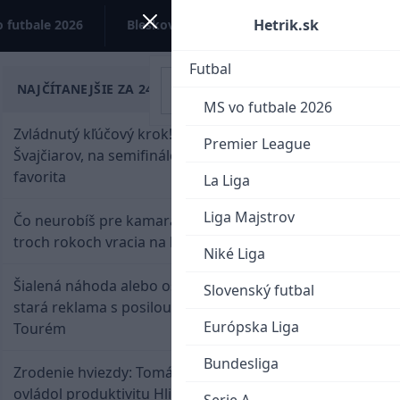
Hetrik.sk
 futbale 2026
Bleskovky
Kontakt
Futbal
NAJČÍTANEJŠIE ZA 24 HODÍN
MS vo futbale 2026
Zvládnutý kľúčový krok! Osemnástka zdolala
Premier League
Švajčiarov, na semifinále potrebuje pomoc
favorita
La Liga
Liga Majstrov
Čo neurobíš pre kamaráta! Marián Hossa sa po
troch rokoch vracia na ľad
Niké Liga
Šialená náhoda alebo osud? Našla sa 11 rokov
Slovenský futbal
stará reklama s posilou Slovana a trénerom
Európska Liga
Tourém
Bundesliga
Zrodenie hviezdy: Tomáš Selič zničil Švajčiarov a
ovládol produktivitu Hlinka Gretzky Cupu