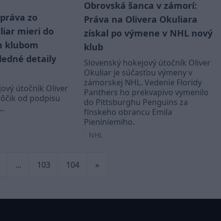
Obrovská šanca v zámorí:
správa zo
Práva na Olivera Okuliara
iar mieri do
získal po výmene v NHL nový
m klubom
klub
ledné detaily
Slovenský hokejový útočník Oliver
Okuliar je súčasťou výmeny v
zámorskej NHL. Vedenie Floridy
ový útočník Oliver
Panthers ho prekvapivo vymenilo
krôčik od podpisu
do Pittsburghu Penguins za
L.
fínskeho obrancu Emila
Pieniniemiho.
NHL
...
103
104
»