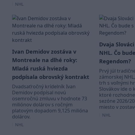
NHL
Dvaja Slováci
Ivan Demidov zostáva v
NHL. Čo bude
Montreale na dlhé roky:
Regendom?
Mladá ruská hviezda
Prvý júl tradičn
podpísala obrovský kontrakt
zámorskej NHL,
trh s voľnými h
Dvadsaťročný krídelník Ivan
Slovákov ide o 
Demidov podpísal novú
ktoré rozhodne
osemročnú zmluvu v hodnote 73
sezóne 2026/20
miliónov dolárov s ročným
miesto v zostav
platovým dopadom 9,125 milióna
NHL
dolárov.
NHL