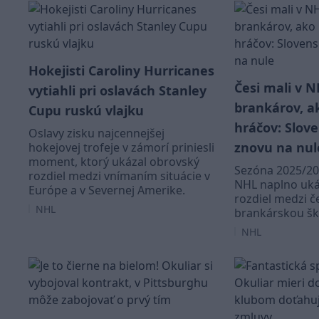
Hokejisti Caroliny Hurricanes
Česi mali v 
vytiahli pri oslavách Stanley
brankárov, a
Cupu ruskú vlajku
hráčov: Slov
Oslavy zisku najcennejšej
znovu na nul
hokejovej trofeje v zámorí priniesli
moment, ktorý ukázal obrovský
Sezóna 2025/20
rozdiel medzi vnímaním situácie v
NHL naplno uká
Európe a v Severnej Amerike.
rozdiel medzi 
NHL
brankárskou šk
NHL