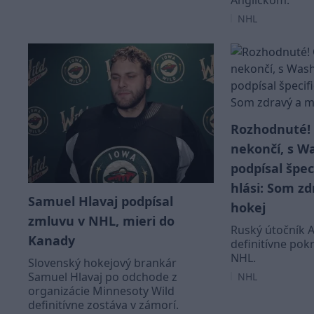
Anglickom.
NHL
Rozhodnuté! 
nekončí, s 
podpísal špec
hlási: Som z
Samuel Hlavaj podpísal
hokej
zmluvu v NHL, mieri do
Ruský útočník 
Kanady
definitívne pok
NHL.
Slovenský hokejový brankár
Samuel Hlavaj po odchode z
NHL
organizácie Minnesoty Wild
definitívne zostáva v zámorí.