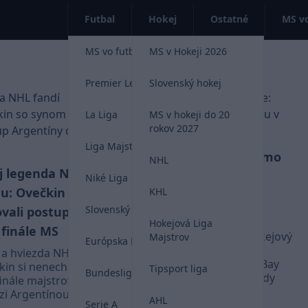
Futbal
Hokej
Ostatné
MS vo
MS vo futbale 2026
MS v Hokeji 2026
Premier League
Slovenský hokej
La Liga
MS v hokeji do 20
rokov 2027
Liga Majstrov
Totálny šok priamo
VIDEO
NHL
j legenda NHL
na ľade: Tomáš Kráľovič
Niké Liga
u: Ovečkin so
KHL
dostal zmluvu v NHL na
Slovenský futbal
vali postup
tréningu Tampy
Hokejová Liga
 finále MS
Dvadsaťročný slovenský hokejový
Majstrov
Európska Liga
obranca Tomáš Kráľovič si z
 a hviezda NHL
rozvojového kempu Tampy Bay
in si nenechal ujsť
Tipsport liga
Bundesliga
odnáša zážitok, na ktorý nikdy
inále majstrovstiev
nezabudne.
zi Argentínou a
AHL
Serie A