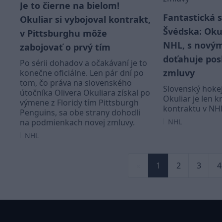
Je to čierne na bielom!
Fantastická 
Okuliar si vybojoval kontrakt,
Švédska: Okul
v Pittsburghu môže
NHL, s nový
zabojovať o prvý tím
doťahuje pos
Po sérii dohadov a očakávaní je to
zmluvy
konečne oficiálne. Len pár dní po
tom, čo práva na slovenského
Slovenský hokej
útočníka Olivera Okuliara získal po
Okuliar je len 
výmene z Floridy tím Pittsburgh
kontraktu v NH
Penguins, sa obe strany dohodli
na podmienkach novej zmluvy.
NHL
NHL
«
1
2
3
4