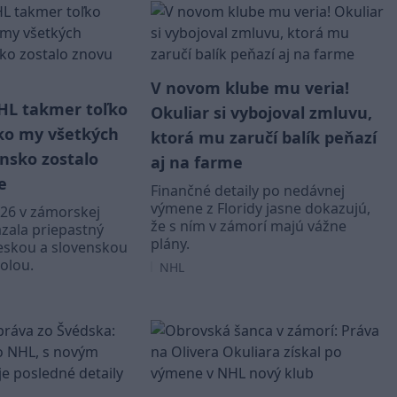
V novom klube mu veria!
NHL takmer toľko
Okuliar si vybojoval zmluvu,
ko my všetkých
ktorá mu zaručí balík peňazí
ensko zostalo
aj na farme
e
Finančné detaily po nedávnej
výmene z Floridy jasne dokazujú,
26 v zámorskej
že s ním v zámorí majú vážne
zala priepastný
plány.
českou a slovenskou
olou.
NHL