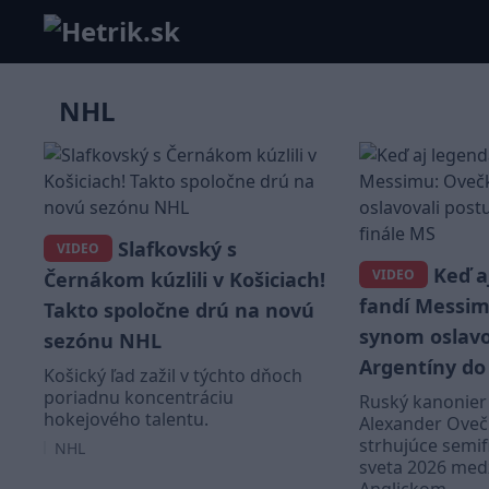
NHL
Slafkovský s
VIDEO
Keď a
VIDEO
Černákom kúzlili v Košiciach!
fandí Messim
Takto spoločne drú na novú
synom oslavo
sezónu NHL
Argentíny do
Košický ľad zažil v týchto dňoch
poriadnu koncentráciu
Ruský kanonier
hokejového talentu.
Alexander Ovečk
strhujúce semif
NHL
sveta 2026 med