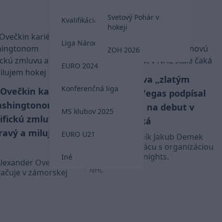
NHL
Svetový Pohár v
Kvalifikácia MS 2026
hokeji
Liga Národov
ZOH 2026
EURO 2024
Demek zostáva „zlatým
Konferenčná liga
Ovečkin kariéru
rytierom“: S Vegas podpísal
Washingtonom
novú zmluvu, na debut v
MS klubov 2025
ifickú zmluvu a
NHL stále čaká
dravý a milujem
EURO U21
Slovenský útočník Jakub Demek
predĺžil spoluprácu s organizáciou
Vegas Golden Knights.
Iné
Alexander Ovečkin
NHL
račuje v zámorskej