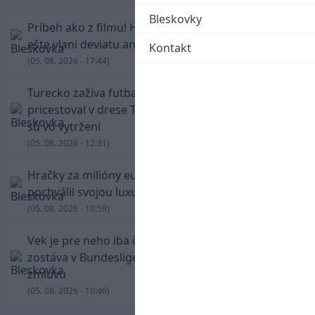
Bleskovky
Príbeh ako z filmu! Hrdina Slovana Kianga hral
ešte vlani deviatu anglickú ligu
Kontakt
(05. 08. 2026 - 17:44)
Turecko zažíva futbalové šialenstvo! Salah
pricestoval v drese Trabzonsporu, fanúšikovia
sú vo vytržení
(05. 08. 2026 - 12:31)
Hračky za milióny eur! Cristiano Ronaldo sa
pochválil svojou luxusnou zbierkou áut
(05. 08. 2026 - 10:59)
Vek je pre neho iba číslo! Štyridsaťročný Džeko
zostáva v Bundeslige, so Schalke predĺžil
zmluvu
(05. 08. 2026 - 10:46)