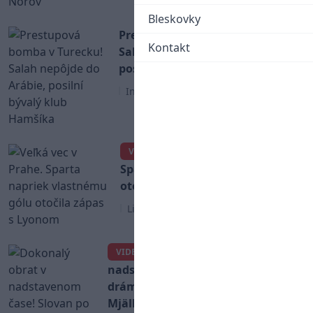
Bleskovky
Prestupová bomba v Turecku!
Kontakt
Salah nepôjde do Arábie,
posilní bývalý klub Hamšíka
Iné
Veľká vec v Prahe.
VIDEO
Sparta napriek vlastnému gólu
otočila zápas s Lyonom
Liga Majstrov
Dokonalý obrat v
VIDEO
nadstavenom čase! Slovan po
dráme vo Švédsku šokoval
Mjällby a vezie výhru