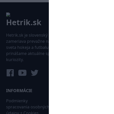
Hetrik.sk je slovenský športový portál, ktorý sa
zameriava prevažne na najnovšie informácie zo
sveta hokeja a futbalu. Pravidelne na dennej báze
prinášame aktuálne správy, góly, zaujímavosti a
kuriozity.
INFORMÁCIE
MAPA WEBU:
Podmienky
Futbal
spracovania osobných
Hokej
údajov + Cookies