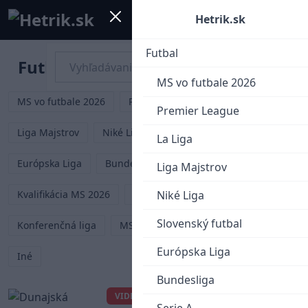
Mobile menu
Menu
Hetrik.sk
Futbal
Futbal
MS vo futbale 2026
MS vo futbale 2026
Premier League
La Liga
Premier League
Liga Majstrov
Niké Liga
Slovenský futbal
La Liga
Európska Liga
Bundesliga
Serie A
Liga Majstrov
Kvalifikácia MS 2026
Liga Národov
Niké Liga
EURO 2024
Slovenský futbal
Konferenčná liga
MS klubov 2025
EURO U21
Európska Liga
Iné
Bundesliga
Dunajská Streda si
VIDEO