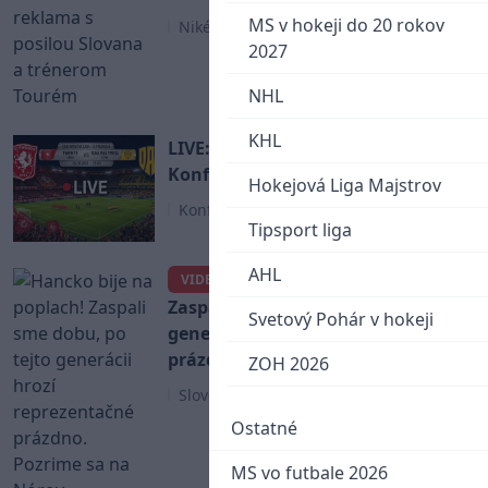
MS v hokeji do 20 rokov
Niké Liga
2027
NHL
KHL
LIVE: Twente - Dunajská Streda /
Konferenčná liga (online prenos)
Hokejová Liga Majstrov
Konferenčná liga
Tipsport liga
AHL
Hancko bije na poplach!
VIDEO
Zaspali sme dobu, po tejto
Svetový Pohár v hokeji
generácii hrozí reprezentačné
prázdno. Pozrime sa na Nórov
ZOH 2026
Slovenský futbal
Ostatné
MS vo futbale 2026