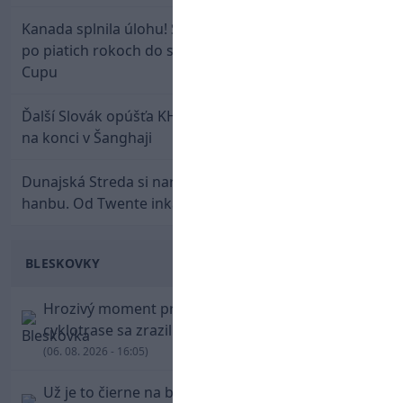
Kanada splnila úlohu! Slovenská osemnástka mieri
po piatich rokoch do semifinále Hlinka Gretzky
Cupu
Ďalší Slovák opúšťa KHL. Patrik Rybár sa dohodol
na konci v Šanghaji
Dunajská Streda si narobila v Holandsku poriadnu
hanbu. Od Twente inkasovala poltucet
BLESKOVKY
Hrozivý moment pre Zdena Cháru! Na
cyklotrase sa zrazil s bežcom
(06. 08. 2026 - 16:05)
Už je to čierne na bielom: Mohamed Salah