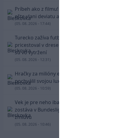
Príbeh ako z filmu! Hrdina Slovana Kianga hral
ešte vlani deviatu anglickú ligu
(05. 08. 2026 - 17:44)
Turecko zažíva futbalové šialenstvo! Salah
pricestoval v drese Trabzonsporu, fanúšikovia
sú vo vytržení
(05. 08. 2026 - 12:31)
Hračky za milióny eur! Cristiano Ronaldo sa
pochválil svojou luxusnou zbierkou áut
(05. 08. 2026 - 10:59)
Vek je pre neho iba číslo! Štyridsaťročný Džeko
zostáva v Bundeslige, so Schalke predĺžil
zmluvu
(05. 08. 2026 - 10:46)