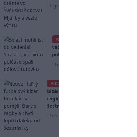
Liga Majstrov
Belasí mohli ísť do
VIDEO
vedenia! Yirajang v prvom
polčase spálil gólovú tutovku
Liga Majstrov
Neuveriteľný futbalový
VIDEO
bizár! Brankár si pomýlil čiary s
ragby a chytil loptu ďaleko od
šestnástky
Iné