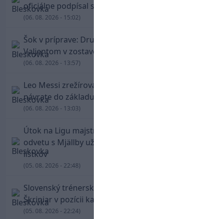
oficiálne podpísal s Trabzonsporom
(06. 08. 2026 - 15:02)
Šok v príprave: Druholigová Mallorca s
Valjentom v zostave zdolala PSG
(06. 08. 2026 - 13:57)
Leo Messi zrežíroval obrat Interu Miami, pri
návrate do základu strelil dva góly
(06. 08. 2026 - 13:03)
Útok na Ligu majstrov láka! Slovan hlási na
odvetu s Mjällby už viac ako 13-tisíc predaných
lístkov
(05. 08. 2026 - 22:48)
Slovenský trénerský súboj pre Borbélyho,
Škriniar v pozícii kapitána potiahol Fenerbahce
(05. 08. 2026 - 22:24)