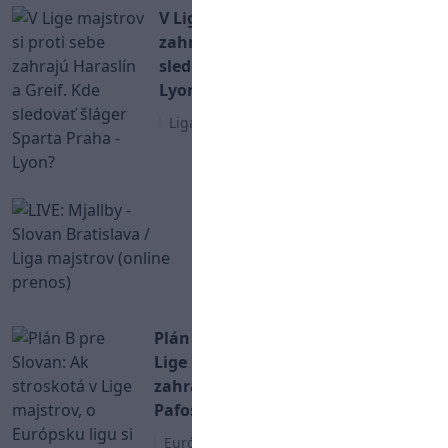
V Lige majstrov si proti sebe
zahrajú Haraslín a Greif. Kde
sledovať šláger Sparta Praha -
Lyon?
Liga Majstrov
LIVE: Mjallby - Slovan
Bratislava / Liga majstrov
(online prenos)
Liga Majstrov
Plán B pre Slovan: Ak stroskotá v
Lige majstrov, o Európsku ligu si
zahrá proti Salzburgu alebo
Pafosu
Európska Liga