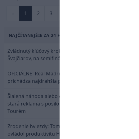
«
1
2
3
4
...
394
395
»
NAJČÍTANEJŠIE ZA 24 HODÍN
Zvládnutý kľúčový krok! Osemnástka zdolala
Švajčiarov, na semifinále potrebuje pomoc favorita
OFICIÁLNE: Real Madrid rozbil bank. Z Lipska
prichádza najdrahšia posila v klubovej histórii
Šialená náhoda alebo osud? Našla sa 11 rokov
stará reklama s posilou Slovana a trénerom
Tourém
Zrodenie hviezdy: Tomáš Selič zničil Švajčiarov a
ovládol produktivitu Hlinka Gretzky Cupu