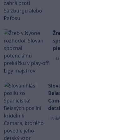
Žreb v Nyone rozhodol: Slovan
spoznal potenciálnu prekážku v
play-off Ligy majstrov
Liga Majstrov
Slovan hlási posilu zo Španielska!
Belasých posilní krídelník
Camara, ktorého povedie jeho
detský vzor
Niké Liga