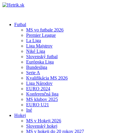
Futbal
MS vo futbale 2026
Premier League
La Liga
Liga Majstrov
Niké Liga
Slovenský futbal
Európska Liga
Bundesliga
Serie A
Kvalifikácia MS 2026
Liga Národov
EURO 2024
Konferenčná liga
MS klubov 2025
EURO U21
Iné
Hokej
MS v Hokeji 2026
Slovenský hokej
MS v hokeji do 20 rokov 2027