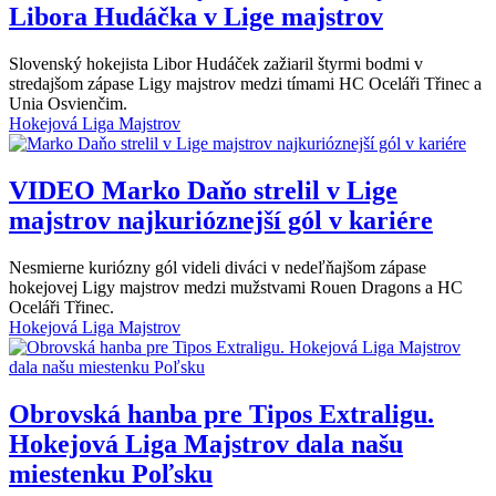
Libora Hudáčka v Lige majstrov
Slovenský hokejista Libor Hudáček zažiaril štyrmi bodmi v
stredajšom zápase Ligy majstrov medzi tímami HC Oceláři Třinec a
Unia Osvienčim.
Hokejová Liga Majstrov
VIDEO
Marko Daňo strelil v Lige
majstrov najkurióznejší gól v kariére
Nesmierne kuriózny gól videli diváci v nedeľňajšom zápase
hokejovej Ligy majstrov medzi mužstvami Rouen Dragons a HC
Oceláři Třinec.
Hokejová Liga Majstrov
Obrovská hanba pre Tipos Extraligu.
Hokejová Liga Majstrov dala našu
miestenku Poľsku