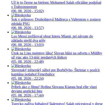
Už je to čierne na bielom: Mohamed Salah oficiálne podpísal
s Trabzonsporom
(06. 08. 2026 - 15:02)
Šok v príprave: Druholigová Mallorca s Valjentom v zostave
zdolala PSG
(06. 08. 2026 - 13:57)
Leo Messi zrežíroval obrat Interu Miami, pri návrate do
základu strelil dva góly
(06. 08. 2026 - 13:03)
Útok na Ligu majstrov láka! Slovan hlási na odvetu s Mjällby
už viac ako 13-tisíc predaných lístkov
(05. 08. 2026 - 22:48)
Slovenský trénerský súboj pre Borbélyho, Škriniar v pozícii
kapitána potiahol Fenerbahce
(05. 08. 2026 - 22:24)
Príbeh ako z filmu! Hrdina Slovana Kianga hral ešte vlani
deviatu anglickú ligu
(05. 08. 2026 - 17:44)
Turecko zažíva futbalové šialenstvo! Salah pricestoval v drese