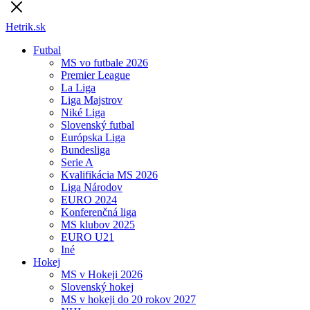
Hetrik.sk
Futbal
MS vo futbale 2026
Premier League
La Liga
Liga Majstrov
Niké Liga
Slovenský futbal
Európska Liga
Bundesliga
Serie A
Kvalifikácia MS 2026
Liga Národov
EURO 2024
Konferenčná liga
MS klubov 2025
EURO U21
Iné
Hokej
MS v Hokeji 2026
Slovenský hokej
MS v hokeji do 20 rokov 2027