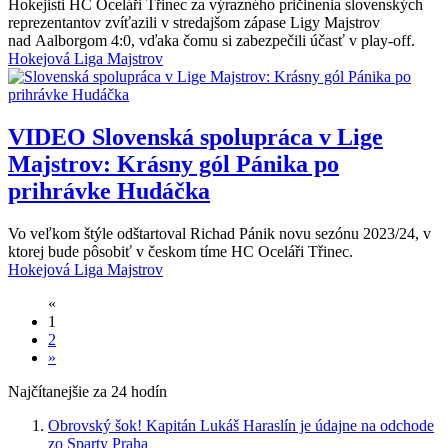
Hokejisti HC Oceláři Třinec za výrazného pričinenia slovenských
reprezentantov zvíťazili v stredajšom zápase Ligy Majstrov
nad Aalborgom 4:0, vďaka čomu si zabezpečili účasť v play-off.
Hokejová Liga Majstrov
VIDEO
Slovenská spolupráca v Lige
Majstrov: Krásny gól Pánika po
prihrávke Hudáčka
Vo veľkom štýle odštartoval Richad Pánik novu sezónu 2023/24, v
ktorej bude pôsobiť v českom tíme HC Oceláři Třinec.
Hokejová Liga Majstrov
«
1
2
»
Najčítanejšie za 24 hodín
Obrovský šok! Kapitán Lukáš Haraslín je údajne na odchode
zo Sparty Praha