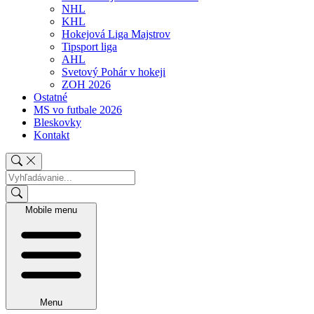
NHL
KHL
Hokejová Liga Majstrov
Tipsport liga
AHL
Svetový Pohár v hokeji
ZOH 2026
Ostatné
MS vo futbale 2026
Bleskovky
Kontakt
Mobile menu
Menu