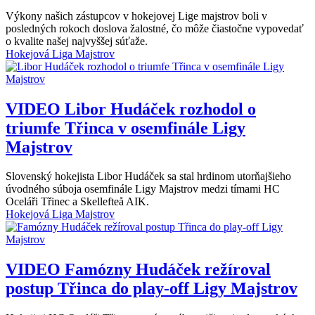
Výkony našich zástupcov v hokejovej Lige majstrov boli v
posledných rokoch doslova žalostné, čo môže čiastočne vypovedať
o kvalite našej najvyššej súťaže.
Hokejová Liga Majstrov
VIDEO
Libor Hudáček rozhodol o
triumfe Třinca v osemfinále Ligy
Majstrov
Slovenský hokejista Libor Hudáček sa stal hrdinom utorňajšieho
úvodného súboja osemfinále Ligy Majstrov medzi tímami HC
Oceláři Třinec a Skellefteå AIK.
Hokejová Liga Majstrov
VIDEO
Famózny Hudáček režíroval
postup Třinca do play-off Ligy Majstrov