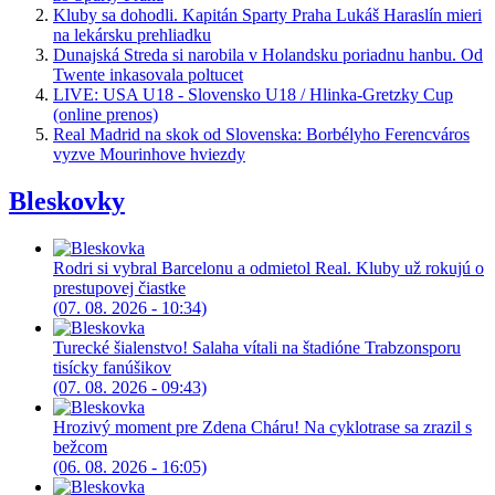
Kluby sa dohodli. Kapitán Sparty Praha Lukáš Haraslín mieri
na lekársku prehliadku
Dunajská Streda si narobila v Holandsku poriadnu hanbu. Od
Twente inkasovala poltucet
LIVE: USA U18 - Slovensko U18 / Hlinka-Gretzky Cup
(online prenos)
Real Madrid na skok od Slovenska: Borbélyho Ferencváros
vyzve Mourinhove hviezdy
Bleskovky
Rodri si vybral Barcelonu a odmietol Real. Kluby už rokujú o
prestupovej čiastke
(07. 08. 2026 - 10:34)
Turecké šialenstvo! Salaha vítali na štadióne Trabzonsporu
tisícky fanúšikov
(07. 08. 2026 - 09:43)
Hrozivý moment pre Zdena Cháru! Na cyklotrase sa zrazil s
bežcom
(06. 08. 2026 - 16:05)