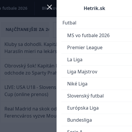
Hetrik.sk
 futbale 2026
Bleskovky
Kontakt
Futbal
NAJČÍTANEJŠIE ZA 24 HODÍN
MS vo futbale 2026
Kluby sa dohodli. Kapitán Sparty Praha Lukáš
Premier League
Haraslín mieri na lekársku prehliadku
La Liga
Obrovský šok! Kapitán Lukáš Haraslín je údajne na
Liga Majstrov
odchode zo Sparty Praha
Niké Liga
LIVE: USA U18 - Slovensko U18 / Hlinka-Gretzky
Cup (online prenos)
Slovenský futbal
Európska Liga
Real Madrid na skok od Slovenska: Borbélyho
Ferencváros vyzve Mourinhove hviezdy
Bundesliga