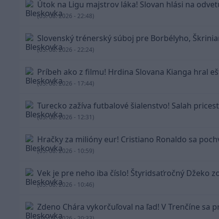
Útok na Ligu majstrov láka! Slovan hlási na odvetu
(05. 08. 2026 - 22:48)
Slovenský trénerský súboj pre Borbélyho, Škrinia
(05. 08. 2026 - 22:24)
Príbeh ako z filmu! Hrdina Slovana Kianga hral ešt
(05. 08. 2026 - 17:44)
Turecko zažíva futbalové šialenstvo! Salah prices
(05. 08. 2026 - 12:31)
Hračky za milióny eur! Cristiano Ronaldo sa poch
(05. 08. 2026 - 10:59)
Vek je pre neho iba číslo! Štyridsaťročný Džeko z
(05. 08. 2026 - 10:46)
Zdeno Chára vykorčuľoval na ľad! V Trenčíne sa pr
(04. 08. 2026 - 20:33)