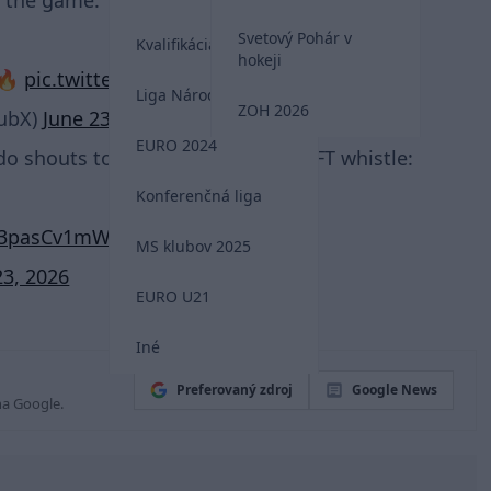
r the game:
Svetový Pohár v
Kvalifikácia MS 2026
hokeji
🔥
pic.twitter.com/XD2Vqc7FZ8
Liga Národov
ZOH 2026
ubX)
June 23, 2026
EURO 2024
naldo shouts to the camera after the FT whistle:
Konferenčná liga
m/3pasCv1mWG
MS klubov 2025
23, 2026
EURO U21
Iné
Preferovaný zdroj
Google News
na Google.