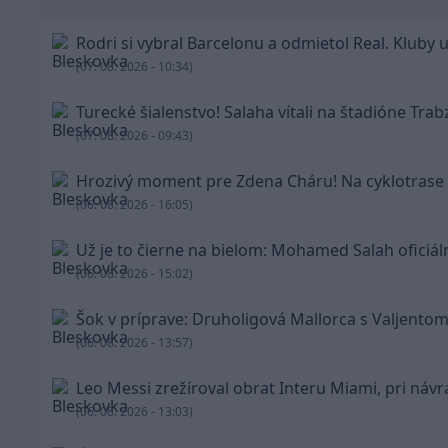
Rodri si vybral Barcelonu a odmietol Real. Kluby 
(07. 08. 2026 - 10:34)
Turecké šialenstvo! Salaha vítali na štadióne Tra
(07. 08. 2026 - 09:43)
Hrozivý moment pre Zdena Cháru! Na cyklotrase 
(06. 08. 2026 - 16:05)
Už je to čierne na bielom: Mohamed Salah oficiá
(06. 08. 2026 - 15:02)
Šok v príprave: Druholigová Mallorca s Valjentom
(06. 08. 2026 - 13:57)
Leo Messi zrežíroval obrat Interu Miami, pri návra
(06. 08. 2026 - 13:03)