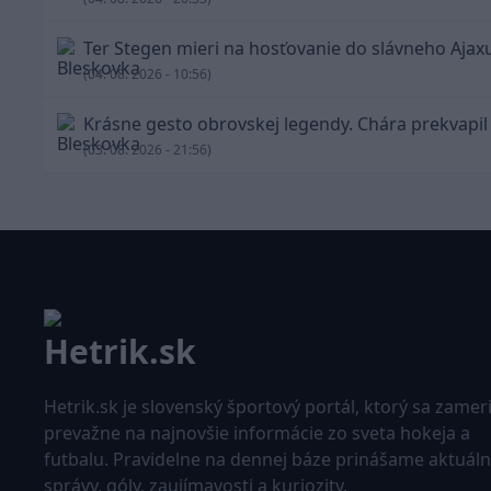
Ter Stegen mieri na hosťovanie do slávneho Ajax
(04. 08. 2026 - 10:56)
Krásne gesto obrovskej legendy. Chára prekvapil
(03. 08. 2026 - 21:56)
Hetrik.sk je slovenský športový portál, ktorý sa zamer
prevažne na najnovšie informácie zo sveta hokeja a
futbalu. Pravidelne na dennej báze prinášame aktuál
správy, góly, zaujímavosti a kuriozity.