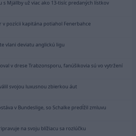
 s Mjällby už viac ako 13-tisíc predaných lístkov
r v pozícii kapitána potiahol Fenerbahce
e vlani deviatu anglickú ligu
toval v drese Trabzonsporu, fanúšikovia sú vo vytržení
válil svojou luxusnou zbierkou áut
ostáva v Bundeslige, so Schalke predĺžil zmluvu
ipravuje na svoju blížiacu sa rozlúčku