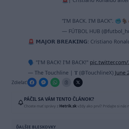
🚨| Cristiano Ronaldo afte
“I’M BACK. I’M BACK”. 🥶
— FÚTBOL HUB (@futbol_h
🚨 𝗠𝗔𝗝𝗢𝗥 𝗕𝗥𝗘𝗔𝗞𝗜𝗡𝗚: Cristiano Ro
🗣️ "I'M BACK! I'M BACK!"
pic.twitter.co
— The Touchline | 𝐓 (@TouchlineX)
June 
Zdieľať:
PÁČIL SA VÁM TENTO ČLÁNOK?
Chcete mať správy z
Hetrik.sk
vždy ako prví? Pridajte si nás 
ĎALŠIE BLESKOVKY