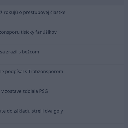
už rokujú o prestupovej čiastke
bzonsporu tisícky fanúšikov
sa zrazil s bežcom
lne podpísal s Trabzonsporom
 v zostave zdolala PSG
te do základu strelil dva góly