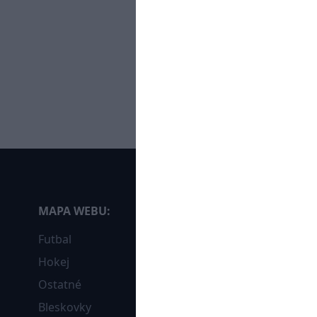
MAPA WEBU:
Futbal
Hokej
Ostatné
Bleskovky