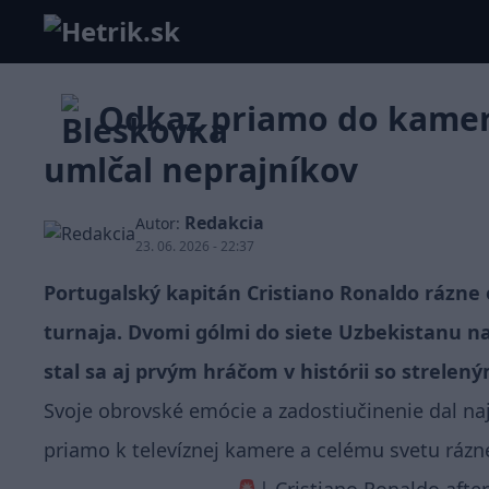
Odkaz priamo do kamer
umlčal neprajníkov
Redakcia
Autor:
23. 06. 2026 - 22:37
Portugalský kapitán Cristiano Ronaldo rázne
turnaja. Dvomi gólmi do siete Uzbekistanu na 
stal sa aj prvým hráčom v histórii so strele
Svoje obrovské emócie a zadostiučinenie dal na
priamo k televíznej kamere a celému svetu rázne