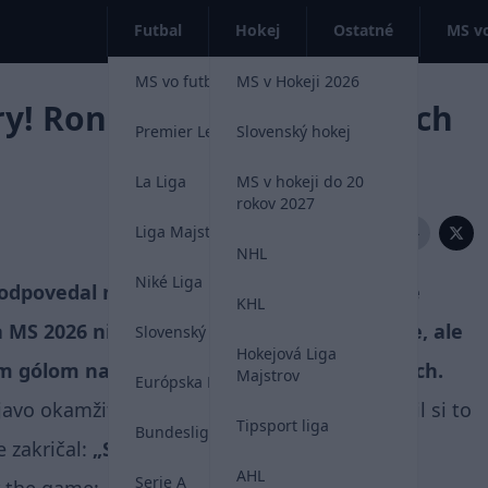
Futbal
Hokej
Ostatné
MS vo
MS vo futbale 2026
MS v Hokeji 2026
y! Ronaldo po dvoch góloch
Premier League
Slovenský hokej
La Liga
MS v hokeji do 20
rokov 2027
Liga Majstrov
Zdieľať:
NHL
Niké Liga
 odpovedal na kritiku po nevýraznom úvode
KHL
MS 2026 nielenže potiahol svoj tím k výhre, ale
Slovenský futbal
Hokejová Liga
ným gólom na šiestich svetových šampionátoch.
Majstrov
Európska Liga
javo okamžite po záverečnom hvizde. Namieril si to
Tipsport liga
Bundesliga
 zakričal:
„Som späť, som späť!“
AHL
Serie A