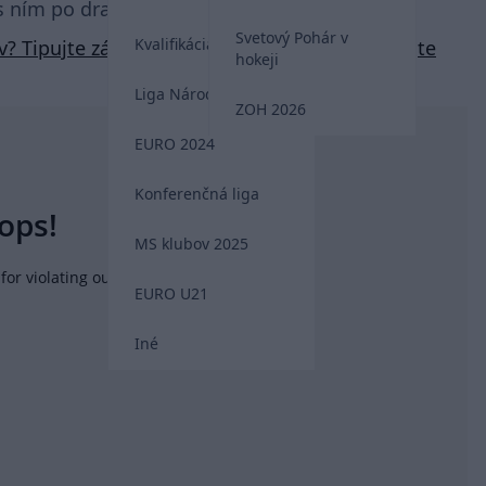
s ním po drafte ihneď podpísal kontrakt.
Svetový Pohár v
Kvalifikácia MS 2026
v? Tipujte zápasy so skvelými kurzami a získajte
hokeji
Liga Národov
ZOH 2026
EURO 2024
Konferenčná liga
MS klubov 2025
EURO U21
Iné