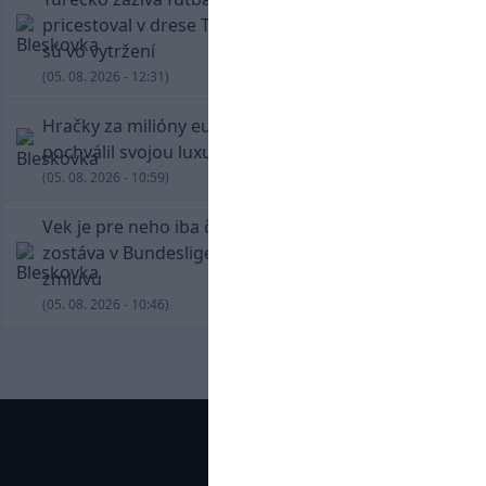
pricestoval v drese Trabzonsporu, fanúšikovia
sú vo vytržení
(05. 08. 2026 - 12:31)
Hračky za milióny eur! Cristiano Ronaldo sa
pochválil svojou luxusnou zbierkou áut
(05. 08. 2026 - 10:59)
Vek je pre neho iba číslo! Štyridsaťročný Džeko
zostáva v Bundeslige, so Schalke predĺžil
zmluvu
(05. 08. 2026 - 10:46)