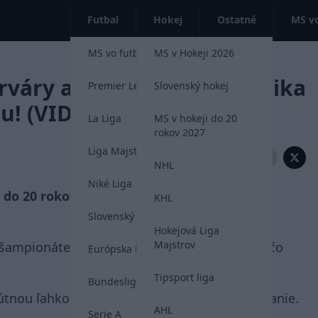
Futbal
Hokej
Ostatné
MS vo
MS vo futbale 2026
MS v Hokeji 2026
rváry a jeho úžasná technika
Premier League
Slovenský hokej
u! (VIDEO)
La Liga
MS v hokeji do 20
rokov 2027
Liga Majstrov
Zdieľať:
NHL
Niké Liga
e do 20 rokov bude na Majstrovstvách
KHL
Slovenský futbal
Hokejová Liga
Majstrov
 šampionáte a to už o jeho schopnostiach niečo
Európska Liga
Tipsport liga
Bundesliga
lútnou ľahkosťou trénuje vo Švédsku korčuľovanie.
AHL
Serie A