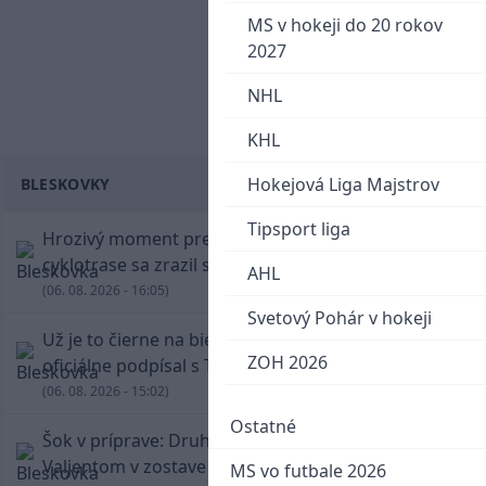
MS v hokeji do 20 rokov
2027
NHL
KHL
Hokejová Liga Majstrov
BLESKOVKY
Tipsport liga
Hrozivý moment pre Zdena Cháru! Na
cyklotrase sa zrazil s bežcom
AHL
(06. 08. 2026 - 16:05)
Svetový Pohár v hokeji
Už je to čierne na bielom: Mohamed Salah
ZOH 2026
oficiálne podpísal s Trabzonsporom
(06. 08. 2026 - 15:02)
Ostatné
Šok v príprave: Druholigová Mallorca s
Valjentom v zostave zdolala PSG
MS vo futbale 2026