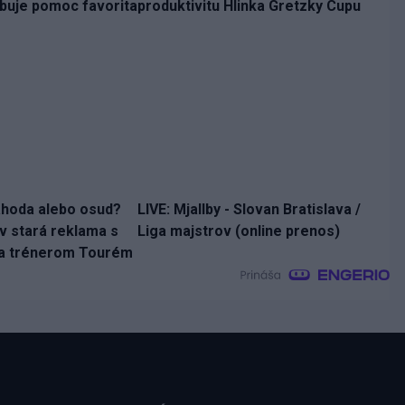
ebuje pomoc favorita
produktivitu Hlinka Gretzky Cupu
áhoda alebo osud?
LIVE: Mjallby - Slovan Bratislava /
v stará reklama s
Liga majstrov (online prenos)
 a trénerom Tourém