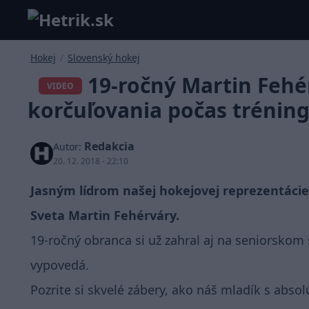
Hokej
/
Slovenský hokej
19-ročný Martin Fehé
VIDEO
korčuľovania počas tréning
Redakcia
Autor:
20. 12. 2018 - 22:10
Jasným lídrom našej hokejovej reprezentáci
Sveta Martin Fehérváry.
19-ročný obranca si už zahral aj na seniorskom
vypovedá.
Pozrite si skvelé zábery, ako náš mladík s abso