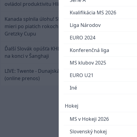
Serie A
ovládol produktivitu Hlinka Gretzky Cupu
Kvalifikácia MS 2026
Kanada splnila úlohu! Slovenská osemnástka
Liga Národov
mieri po piatich rokoch do semifinále Hlinka
Gretzky Cupu
EURO 2024
Ďalší Slovák opúšťa KHL. Patrik Rybár sa dohodol
Konferenčná liga
na konci v Šanghaji
MS klubov 2025
LIVE: Twente - Dunajská Streda / Konferenčná liga
EURO U21
(online prenos)
Iné
Hokej
MS v Hokeji 2026
Slovenský hokej