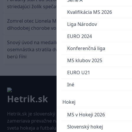
Serie A
striedajúci žolík spečatil postup Stoke
Kvalifikácia MS 2026
Zomrel otec Lionela Messiho. Jorge podľahol
Liga Národov
dlhodobej chorobe vo veku 68 rokov
EURO 2024
Snový úvod na medailu nestačil: Slovenská
Konferenčná liga
osemnástka stratila dvojgólový náskok a bronz
berú Fíni
MS klubov 2025
EURO U21
Iné
Hokej
Hetrik.sk je slovenský športový portál, ktorý sa
MS v Hokeji 2026
zameriava prevažne na najnovšie informácie zo
Slovenský hokej
sveta hokeja a futbalu. Pravidelne na dennej báze