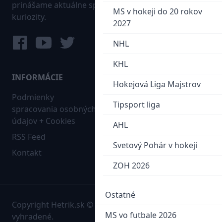
prinášame aktuálne správy, góly, zaujímavosti a
MS v hokeji do 20 rokov
kuriozity.
2027
NHL
KHL
INFORMÁCIE
MAPA WEBU:
Hokejová Liga Majstrov
Podmienky
Futbal
Tipsport liga
spracovania osobných
Hokej
údajov + Cookies
AHL
Ostatné
RSS Feed
Bleskovky
Svetový Pohár v hokeji
Kontakt
ZOH 2026
Ostatné
Copyright Hetrik.sk © 2026 Autorské práva sú
MS vo futbale 2026
vyhradené.