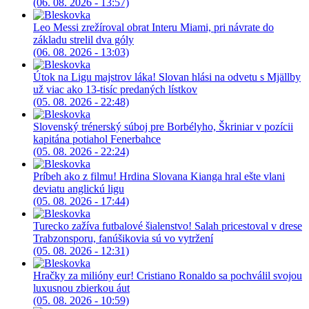
(06. 08. 2026 - 13:57)
Leo Messi zrežíroval obrat Interu Miami, pri návrate do
základu strelil dva góly
(06. 08. 2026 - 13:03)
Útok na Ligu majstrov láka! Slovan hlási na odvetu s Mjällby
už viac ako 13-tisíc predaných lístkov
(05. 08. 2026 - 22:48)
Slovenský trénerský súboj pre Borbélyho, Škriniar v pozícii
kapitána potiahol Fenerbahce
(05. 08. 2026 - 22:24)
Príbeh ako z filmu! Hrdina Slovana Kianga hral ešte vlani
deviatu anglickú ligu
(05. 08. 2026 - 17:44)
Turecko zažíva futbalové šialenstvo! Salah pricestoval v drese
Trabzonsporu, fanúšikovia sú vo vytržení
(05. 08. 2026 - 12:31)
Hračky za milióny eur! Cristiano Ronaldo sa pochválil svojou
luxusnou zbierkou áut
(05. 08. 2026 - 10:59)