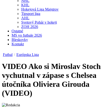
NHL
KHL
Hokejová Liga Majstrov
Tipsport liga
AHL
Svetový Pohár v hokeji
ZOH 2026
Ostatné
MS vo futbale 2026
Bleskovky
Kontakt
Futbal
/
Európska Liga
VIDEO
Ako si Miroslav Stoch
vychutnal v zápase s Chelsea
útočníka Oliviera Girouda
(VIDEO)