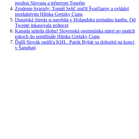
posilou Slovana a trénerom Tourém
Zrodenie hviezdy: Tomáš Selič zničil Švajčiarov a ovládol
produktivitu Hlinka Gretzky Cupu
Dunajská Streda si narobila v Holandsku poriadnu hanbu. Od
Twente inkasovala poltucet
Kanada splnila úlohu! Slovenská osemnástka mieri po piatich
rokoch do semifinále Hlinka Gretzky Cupu
Ďalší Slovák opúšťa KHL. Patrik Rybár sa dohodol na konci
v Šanghaji