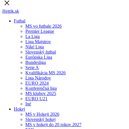
Hetrik.sk
Futbal
MS vo futbale 2026
Premier League
La Liga
Liga Majstrov
Niké Liga
Slovenský futbal
Európska Liga
Bundesliga
Serie A
Kvalifikácia MS 2026
Liga Národov
EURO 2024
Konferenčná liga
MS klubov 2025
EURO U21
Iné
Hokej
MS v Hokeji 2026
Slovenský hokej
MS v hokeji do 20 rokov 2027