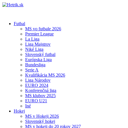
Futbal
MS vo futbale 2026
Premier League
La Liga
Liga Majstrov
Niké Liga
Slovenský futbal
Európska Liga
Bundesliga
Serie A
Kvalifikácia MS 2026
Liga Národov
EURO 2024
Konferenčná liga
MS klubov 2025
EURO U21
Iné
Hokej
MS v Hokeji 2026
Slovenský hokej
MS v hokeji do 20 rokov 2027