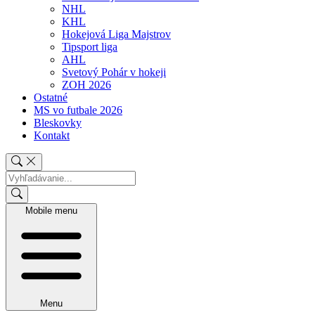
NHL
KHL
Hokejová Liga Majstrov
Tipsport liga
AHL
Svetový Pohár v hokeji
ZOH 2026
Ostatné
MS vo futbale 2026
Bleskovky
Kontakt
Mobile menu
Menu