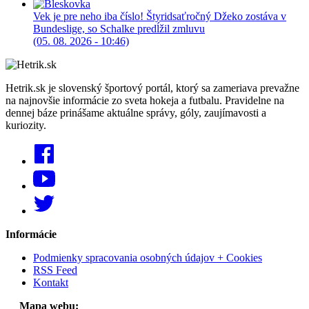
Vek je pre neho iba číslo! Štyridsaťročný Džeko zostáva v
Bundeslige, so Schalke predĺžil zmluvu
(05. 08. 2026 - 10:46)
Hetrik.sk je slovenský športový portál, ktorý sa zameriava prevažne
na najnovšie informácie zo sveta hokeja a futbalu. Pravidelne na
dennej báze prinášame aktuálne správy, góly, zaujímavosti a
kuriozity.
Informácie
Podmienky spracovania osobných údajov + Cookies
RSS Feed
Kontakt
Mapa webu: