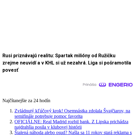
Rusi priznávajú realitu: Spartak milióny od Ružičku
zrejme neuvidí a v KHL si už nezahrá. Liga si pošramotila
povesť
Najčítanejšie za 24 hodín
Zvládnutý kľúčový krok! Osemnástka zdolala Švajčiarov, na
semifinále potrebuje pomoc favorita
OFICIÁLNE: Real Madrid rozbil bank. Z Lipska prichádza
najdrahšia posila v klubovej histórii
Šialená náhoda alebo osud? Našla sa 11 rokov stará reklama s