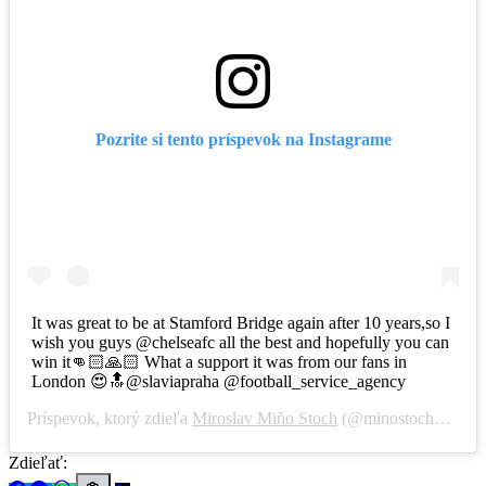
Pozrite si tento príspevok na Instagrame
It was great to be at Stamford Bridge again after 10 years,so I
wish you guys @chelseafc all the best and hopefully you can
win it👊🏻🙏🏻 What a support it was from our fans in
London 😍🔝@slaviapraha @football_service_agency
Príspevok, ktorý zdieľa
Miroslav Miňo Stoch
(@minostoch99),
20
Zdieľať: