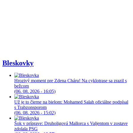
Bleskovky
Hrozivý moment pre Zdena Cháru! Na cyklotrase sa zrazil s
bežcom
(06. 08. 2026 - 16:05)
Už je to čierne na bielom: Mohamed Salah oficiálne podpísal
s Trabzonsporom
(06. 08. 2026 - 15:02)
Šok v príprave: Druholigová Mallorca s Valjentom v zostave
zdolala PSG