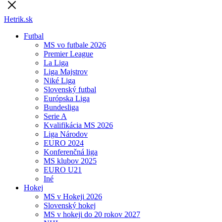
Hetrik.sk
Futbal
MS vo futbale 2026
Premier League
La Liga
Liga Majstrov
Niké Liga
Slovenský futbal
Európska Liga
Bundesliga
Serie A
Kvalifikácia MS 2026
Liga Národov
EURO 2024
Konferenčná liga
MS klubov 2025
EURO U21
Iné
Hokej
MS v Hokeji 2026
Slovenský hokej
MS v hokeji do 20 rokov 2027