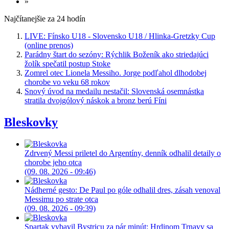
»
Najčítanejšie za 24 hodín
LIVE: Fínsko U18 - Slovensko U18 / Hlinka-Gretzky Cup
(online prenos)
Parádny štart do sezóny: Rýchlik Boženík ako striedajúci
žolík spečatil postup Stoke
Zomrel otec Lionela Messiho. Jorge podľahol dlhodobej
chorobe vo veku 68 rokov
Snový úvod na medailu nestačil: Slovenská osemnástka
stratila dvojgólový náskok a bronz berú Fíni
Bleskovky
Zdrvený Messi priletel do Argentíny, denník odhalil detaily o
chorobe jeho otca
(09. 08. 2026 - 09:46)
Nádherné gesto: De Paul po góle odhalil dres, zásah venoval
Messimu po strate otca
(09. 08. 2026 - 09:39)
Spartak vybavil Bystricu za pár minút: Hrdinom Trnavy sa