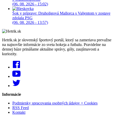
(06. 08. 2026 - 15:02)
Šok v príprave: Druholigová Mallorca s Valjentom v zostave
zdolala PSG
(06. 08. 2026 - 13:57)
Hetrik.sk je slovenský športový portál, ktorý sa zameriava prevažne
na najnovšie informácie zo sveta hokeja a futbalu. Pravidelne na
dennej báze prinášame aktuálne správy, góly, zaujímavosti a
kuriozity.
Informácie
Podmienky spracovania osobných údajov + Cookies
RSS Feed
Kontakt