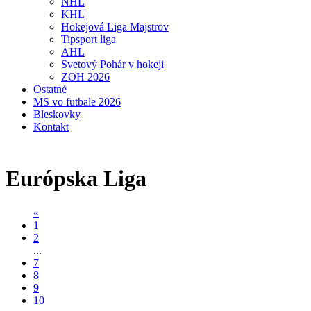
NHL
KHL
Hokejová Liga Majstrov
Tipsport liga
AHL
Svetový Pohár v hokeji
ZOH 2026
Ostatné
MS vo futbale 2026
Bleskovky
Kontakt
Európska Liga
«
1
2
...
7
8
9
10