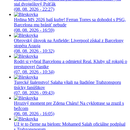
stal dvojgólový Polťák
(08. 08. 2026 - 22:27)
Hrdina MS 2026 balí kufre! Ferran Torres sa dohodol s PSG,
Barcelona mu brániť nebude
(08. 08. 2026 - 16:59)
Obrovský úlovok na Anfielde: Liverpool získal z Barcelony
stopéra Arauja
(08. 08. 2026 - 10:32)
Rodri si vybral Barcelonu a odmietol Real. Kluby už rokujú o
prestupovej čiastke
(07. 08. 2026 - 10:34)
Turecké šialenstvo! Salaha vítali na štadióne Trabzonsporu
tisícky fanúšikov
(07. 08. 2026 - 09:43)
Hrozivý moment pre Zdena Cháru! Na cyklotrase sa zrazil s
bežcom
(06. 08. 2026 - 16:05)
Už je to čierne na bielom: Mohamed Salah oficiálne podpísal
s Trabzonsporom