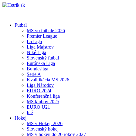
Futbal
MS vo futbale 2026
Premier League
La Liga
Liga Majstrov
Niké Liga
Slovenský futbal
Európska Liga
Bundesliga
Serie A
Kvalifikácia MS 2026
Liga Národov
EURO 2024
Konferenčná liga
MS klubov 2025
EURO U21
Iné
Hokej
MS v Hokeji 2026
Slovenský hokej
MS v hokeji do 20 rokov 2027