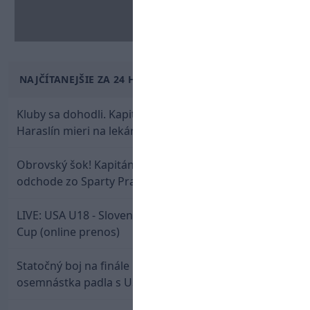
NAJČÍTANEJŠIE ZA 24 HODÍN
Kluby sa dohodli. Kapitán Sparty Praha Lukáš
Haraslín mieri na lekársku prehliadku
Obrovský šok! Kapitán Lukáš Haraslín je údajne na
odchode zo Sparty Praha
LIVE: USA U18 - Slovensko U18 / Hlinka-Gretzky
Cup (online prenos)
Statočný boj na finále nestačil: Slovenská
osemnástka padla s USA a zabojuje o bronz