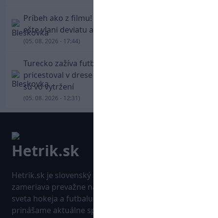
Príbeh ako z filmu! Hrdina Slovana Kianga hral
ešte vlani deviatu anglickú ligu
(05. 08. 2026 - 17:44)
Turecko zažíva futbalové šialenstvo! Salah
pricestoval v drese Trabzonsporu, fanúšikovia
sú vo vytržení
(05. 08. 2026 - 12:31)
Hetrik.sk je slovenský športový portál, ktorý sa
zameriava prevažne na najnovšie informácie zo
sveta hokeja a futbalu. Pravidelne na dennej báze
prinášame aktuálne správy, góly, zaujímavosti a