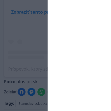
Zobraziť tento príspevok na Instagrame
Príspevok, ktorý zdieľa Slovenský futbalový zväz (@sfzofficial)
Foto:
plus.joj.sk
Zdieľať:
Tagy:
Stanislav Lobotka
Milan Škriniar