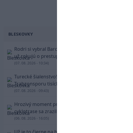
BLESKOVKY
Rodri si vybral Barcelonu a odmietol Real. Kluby
už rokujú o prestupovej čiastke
(07. 08. 2026 - 10:34)
Turecké šialenstvo! Salaha vítali na štadióne
Trabzonsporu tisícky fanúšikov
(07. 08. 2026 - 09:43)
Hrozivý moment pre Zdena Cháru! Na
cyklotrase sa zrazil s bežcom
(06. 08. 2026 - 16:05)
Už je to čierne na bielom: Mohamed Salah