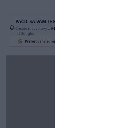
PÁČIL SA VÁM TENTO ČLÁNOK?
Chcete mať správy z
Hetrik.sk
vždy ako prví? Pridajte si nás
na Google.
Preferovaný zdroj
Google News