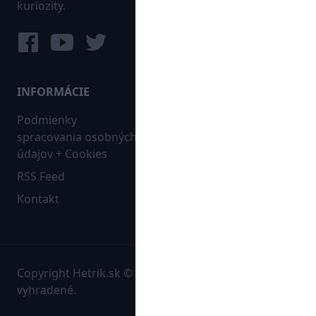
kuriozity.
INFORMÁCIE
MAPA WEBU:
Podmienky
Futbal
spracovania osobných
Hokej
údajov + Cookies
Ostatné
RSS Feed
Bleskovky
Kontakt
Copyright Hetrik.sk © 2026 Autorské práva sú
vyhradené.