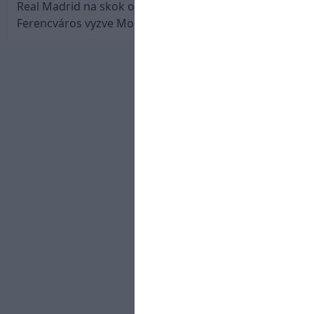
Real Madrid na skok od Slovenska: Borbélyho
Ferencváros vyzve Mourinhove hviezdy