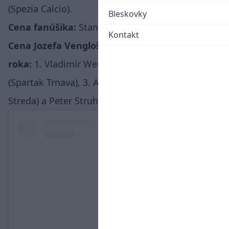
(Spezia Calcio).
Bleskovky
Cena fanúšika:
Stanislav Lobotka (SSC Neapol)
Kontakt
Cena Jozefa Vengloša pre najlepšieho trénera
roka:
1. Vladimír Weiss st. , 2. Michal Gašparík
(Spartak Trnava), 3. Adrian Guľa (Dunajská
Streda) a Peter Struhár (MFK Ružomberkom).