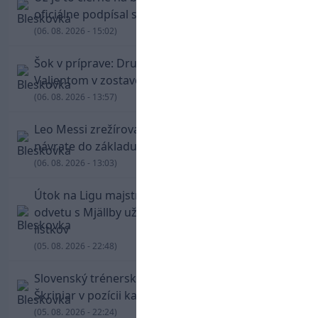
oficiálne podpísal s Trabzonsporom
(06. 08. 2026 - 15:02)
Šok v príprave: Druholigová Mallorca s
Valjentom v zostave zdolala PSG
(06. 08. 2026 - 13:57)
Leo Messi zrežíroval obrat Interu Miami, pri
návrate do základu strelil dva góly
(06. 08. 2026 - 13:03)
Útok na Ligu majstrov láka! Slovan hlási na
odvetu s Mjällby už viac ako 13-tisíc predaných
lístkov
(05. 08. 2026 - 22:48)
Slovenský trénerský súboj pre Borbélyho,
Škriniar v pozícii kapitána potiahol Fenerbahce
(05. 08. 2026 - 22:24)