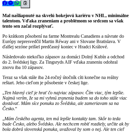
Mal našliapnuté na skvelú hokejovú kariéru v NHL, minimálne
talentom. Vďaka zraneniam a problémom so srdcom sa však
tento sen začal rozplývať.
Po krátkom pôsobení na farme Montrealu Canadiens a návrate do
Európy nepresvedčil Martin Réway ani v Slovane Bratislava. V
ďalšej sezóne prišiel predčasný koniec v Hradci Králové.
Následovalo niekoľko zápasov za domáci Dolný Kubín a odchod
do 2. švédskej ligy. Za Tingsryds AIF vďaka zraneniu odohral
znovu iba 10 zápasov.
Teraz sa však stále iba 24-ročný útočník cíti konečne na reálny
reštart. Jeho cieľom je pôsobenie v českej lige.
Ten hlavný cieľ je hrať čo najviac zápasov. Čím viac, tým lepšie.
Najmä verím, že sa mi vyhnú zranenia budem sa do toho stále viac
dostávať. Mám síce ponuku zo Švédska, ale zameriavam sa na
Česko.
Mám českého agenta, ten má lepšie kontakty tam. Skôr to teda
bude Česko, alebo Švédsko. Ale nechcem robiť rozdiely, určite ak by
bola dobrá slovenská ponuka, uvažoval by som o nej. Ale ten cieľ