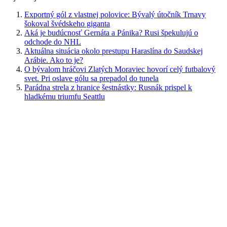
Exportný gól z vlastnej polovice: Bývalý útočník Trnavy
šokoval švédskeho giganta
Aká je budúcnosť Gernáta a Pánika? Rusi špekulujú o
odchode do NHL
Aktuálna situácia okolo prestupu Haraslína do Saudskej
Arábie. Ako to je?
O bývalom hráčovi Zlatých Moraviec hovorí celý futbalový
svet. Pri oslave gólu sa prepadol do tunela
Parádna strela z hranice šestnástky: Rusnák prispel k
hladkému triumfu Seattlu