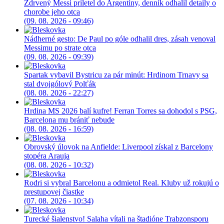
Zdrvený Messi priletel do Argentíny, denník odhalil detaily o
chorobe jeho otca
(09. 08. 2026 - 09:46)
Nádherné gesto: De Paul po góle odhalil dres, zásah venoval
Messimu po strate otca
(09. 08. 2026 - 09:39)
Spartak vybavil Bystricu za pár minút: Hrdinom Trnavy sa
stal dvojgólový Polťák
(08. 08. 2026 - 22:27)
Hrdina MS 2026 balí kufre! Ferran Torres sa dohodol s PSG,
Barcelona mu brániť nebude
(08. 08. 2026 - 16:59)
Obrovský úlovok na Anfielde: Liverpool získal z Barcelony
stopéra Arauja
(08. 08. 2026 - 10:32)
Rodri si vybral Barcelonu a odmietol Real. Kluby už rokujú o
prestupovej čiastke
(07. 08. 2026 - 10:34)
Turecké šialenstvo! Salaha vítali na štadióne Trabzonsporu