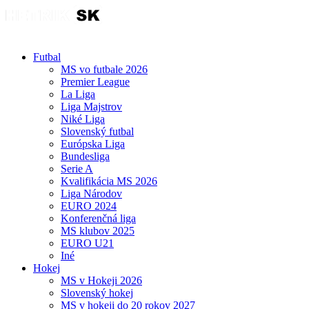
Futbal
MS vo futbale 2026
Premier League
La Liga
Liga Majstrov
Niké Liga
Slovenský futbal
Európska Liga
Bundesliga
Serie A
Kvalifikácia MS 2026
Liga Národov
EURO 2024
Konferenčná liga
MS klubov 2025
EURO U21
Iné
Hokej
MS v Hokeji 2026
Slovenský hokej
MS v hokeji do 20 rokov 2027