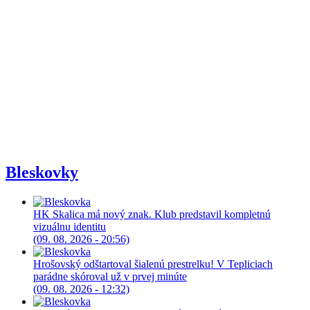
Bleskovky
HK Skalica má nový znak. Klub predstavil kompletnú
vizuálnu identitu
(09. 08. 2026 - 20:56)
Hrošovský odštartoval šialenú prestrelku! V Tepliciach
parádne skóroval už v prvej minúte
(09. 08. 2026 - 12:32)