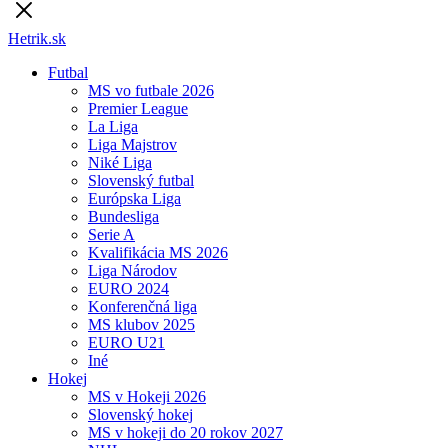
Hetrik.sk
Futbal
MS vo futbale 2026
Premier League
La Liga
Liga Majstrov
Niké Liga
Slovenský futbal
Európska Liga
Bundesliga
Serie A
Kvalifikácia MS 2026
Liga Národov
EURO 2024
Konferenčná liga
MS klubov 2025
EURO U21
Iné
Hokej
MS v Hokeji 2026
Slovenský hokej
MS v hokeji do 20 rokov 2027