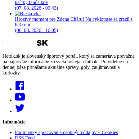
tisícky fanúšikov
(07. 08. 2026 - 09:43)
Hrozivý moment pre Zdena Cháru! Na cyklotrase sa zrazil s
bežcom
(06. 08. 2026 - 16:05)
Hetrik.sk je slovenský športový portál, ktorý sa zameriava prevažne
na najnovšie informácie zo sveta hokeja a futbalu. Pravidelne na
dennej báze prinášame aktuálne správy, góly, zaujímavosti a
kuriozity.
Informácie
Podmienky spracovania osobných údajov + Cookies
RSS Feed