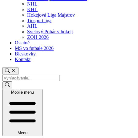
NHL
KHL
Hokejová Liga Majstrov
Tipsport liga
AHL
Svetový Pohár v hokeji
ZOH 2026
Ostatné
MS vo futbale 2026
Bleskovky
Kontakt
Mobile menu
Menu