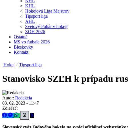
NHL
KHL
Hokejová Liga Majstrov
Tipsport liga
AHL
Svetový Pohár v hokeji
ZOH 2026
Ostatné
MS vo futbale 2026
Bleskovky
Kontakt
Hokej
/
Tipsport liga
Stanovisko SZĽH k prípadu rus
Autor:
Redakcia
03. 02. 2023 - 11:47
Zdieľať:
Slovenský zväz ľadového hokeja na svojej oficiálnej webstránke 