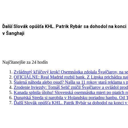
Ďalší Slovák opúšťa KHL. Patrik Rybár sa dohodol na konci
v Šanghaji
Najčítanejšie za 24 hodín
Zvládnutý kľúčový krok! Osemnástka zdolala Švajčiarov, na se
OFICIÁLNE: Real Madrid rozbil bank. Z Lipska prichádza najdr
Šialená náhoda alebo osud? Našla sa 11 rokov stará reklama s
Zrodenie hviezdy: Tomáš Selič zničil Švajčiarov a ovládol pro
Kanada splnila úlohu! Slovenská osemnástka mieri po piatich 
Dunajská Streda si narobila v Holandsku poriadnu hanbu. Od T
Ďalší Slovák opúšťa KHL. Patrik Rybár sa dohodol na konci v