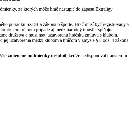
ienky, za ktorých môže hráč nastúpiť do zápasu Extraligy
ného poriadku SZĽH a zákona o športe. Hráč musí byť registrovaný v
v tomto konkrétnom prípade aj medzinárodný transfer spĺňajúci
name družstva a musí mať uzatvorenú hráčsku zmluvu s klubom.
 jej uzatvorenia medzi klubom a hráčom v zmysle § 8 ods. 4 zákona
ššie zmienené podmienky nesplnil
, keďže nedisponoval transferom