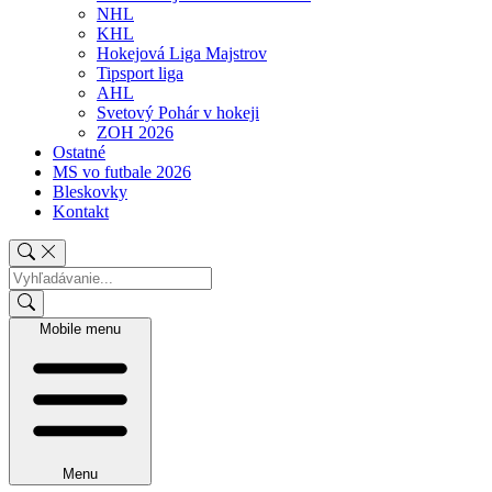
NHL
KHL
Hokejová Liga Majstrov
Tipsport liga
AHL
Svetový Pohár v hokeji
ZOH 2026
Ostatné
MS vo futbale 2026
Bleskovky
Kontakt
Mobile menu
Menu