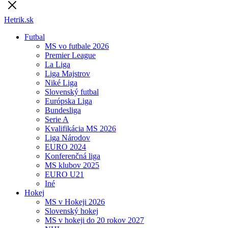
Hetrik.sk
Futbal
MS vo futbale 2026
Premier League
La Liga
Liga Majstrov
Niké Liga
Slovenský futbal
Európska Liga
Bundesliga
Serie A
Kvalifikácia MS 2026
Liga Národov
EURO 2024
Konferenčná liga
MS klubov 2025
EURO U21
Iné
Hokej
MS v Hokeji 2026
Slovenský hokej
MS v hokeji do 20 rokov 2027