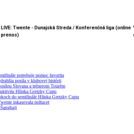
LIVE: Twente - Dunajská Streda / Konferenčná liga (online
prenos)
mifinále potrebuje pomoc favorita
ahšia posila v klubovej histórii
 posilou Slovana a trénerom Tourém
duktivitu Hlinka Gretzky Cupu
rokoch do semifinále Hlinka Gretzky Cupu
wente inkasovala poltucet
 Šanghaji