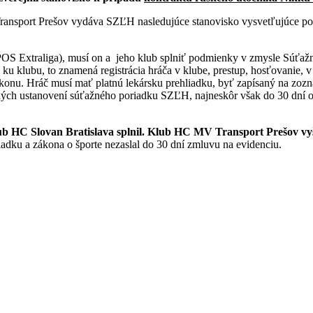
nsport Prešov vydáva SZĽH nasledujúce stanovisko vysvetľujúce podm
IPOS Extraliga), musí on a jeho klub splniť podmienky v zmysle Súťaž
ku klubu, to znamená registrácia hráča v klube, prestup, hosťovanie, 
onu. Hráč musí mať platnú lekársku prehliadku, byť zapísaný na zoz
ch ustanovení súťažného poriadku SZĽH, najneskôr však do 30 dní od
ub HC Slovan Bratislava splnil. Klub HC MV Transport Prešov vy
adku a zákona o športe nezaslal do 30 dní zmluvu na evidenciu.