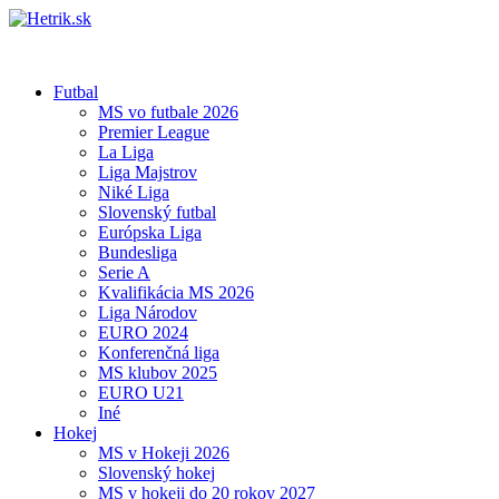
Futbal
MS vo futbale 2026
Premier League
La Liga
Liga Majstrov
Niké Liga
Slovenský futbal
Európska Liga
Bundesliga
Serie A
Kvalifikácia MS 2026
Liga Národov
EURO 2024
Konferenčná liga
MS klubov 2025
EURO U21
Iné
Hokej
MS v Hokeji 2026
Slovenský hokej
MS v hokeji do 20 rokov 2027