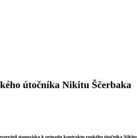
kého útočníka Nikitu Ščerbaka
zverejnil stanovisko k prípadu
kontraktu ruského útočníka Nikitu