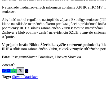
Na základe medializovaných informácii zo strany APHK a HC MV Tra
seniorov:
Aby hráč mohol regulárne nastúpiť do zápasu Extraligy seniorov (T
klube na základe matričného úkonu preukazujúceho príslušnosť hráča 
podmienky IIHF a súhlas zahraničného klubu k tomuto matričnému úk
Zmluvu je klub povinný zaslať na evidenciu SZĽH v zmysle zmienený
o športe.
V prípade hráča Nikitu Ščerbaka vyššie zmienené podmienky kl
IIHF a súhlasom zahraničného klubu, taktiež v zmysle súťažného pori
Foto:
Instagram/Slovan Bratislava, Hockey Slovakia
Zdieľať:
Tagy:
Slovan Bratislava