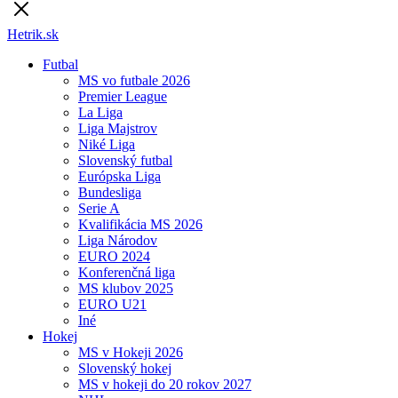
Hetrik.sk
Futbal
MS vo futbale 2026
Premier League
La Liga
Liga Majstrov
Niké Liga
Slovenský futbal
Európska Liga
Bundesliga
Serie A
Kvalifikácia MS 2026
Liga Národov
EURO 2024
Konferenčná liga
MS klubov 2025
EURO U21
Iné
Hokej
MS v Hokeji 2026
Slovenský hokej
MS v hokeji do 20 rokov 2027