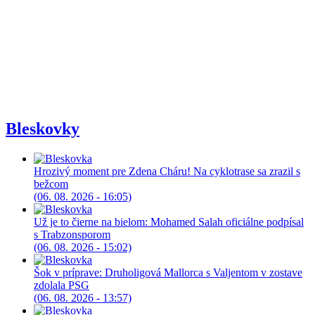
Bleskovky
Hrozivý moment pre Zdena Cháru! Na cyklotrase sa zrazil s
bežcom
(06. 08. 2026 - 16:05)
Už je to čierne na bielom: Mohamed Salah oficiálne podpísal
s Trabzonsporom
(06. 08. 2026 - 15:02)
Šok v príprave: Druholigová Mallorca s Valjentom v zostave
zdolala PSG
(06. 08. 2026 - 13:57)