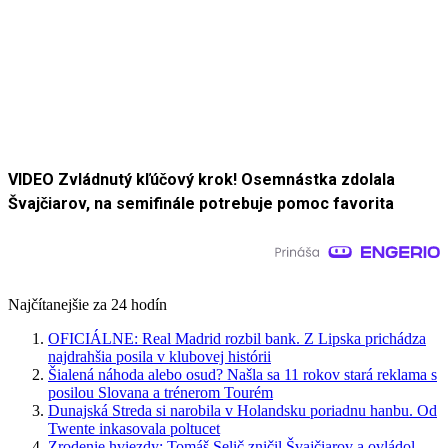
VIDEO Zvládnutý kľúčový krok! Osemnástka zdolala
Švajčiarov, na semifinále potrebuje pomoc favorita
Najčítanejšie za 24 hodín
OFICIÁLNE: Real Madrid rozbil bank. Z Lipska prichádza
najdrahšia posila v klubovej histórii
Šialená náhoda alebo osud? Našla sa 11 rokov stará reklama s
posilou Slovana a trénerom Tourém
Dunajská Streda si narobila v Holandsku poriadnu hanbu. Od
Twente inkasovala poltucet
Zrodenie hviezdy: Tomáš Selič zničil Švajčiarov a ovládol