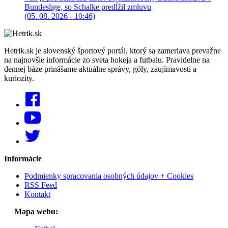
Bundeslige, so Schalke predĺžil zmluvu
(05. 08. 2026 - 10:46)
Hetrik.sk je slovenský športový portál, ktorý sa zameriava prevažne
na najnovšie informácie zo sveta hokeja a futbalu. Pravidelne na
dennej báze prinášame aktuálne správy, góly, zaujímavosti a
kuriozity.
Informácie
Podmienky spracovania osobných údajov + Cookies
RSS Feed
Kontakt
Mapa webu: