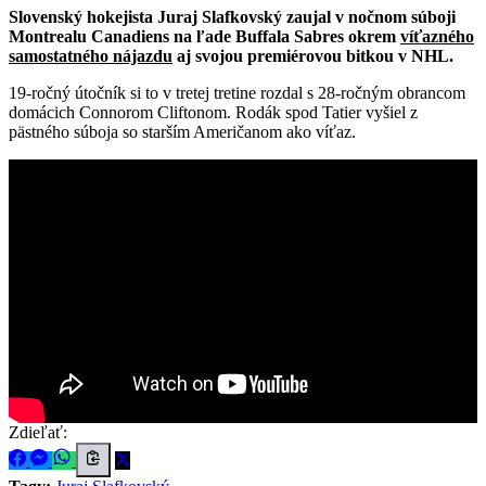
Slovenský hokejista Juraj Slafkovský zaujal v nočnom súboji
Montrealu Canadiens na ľade Buffala Sabres okrem
víťazného
samostatného nájazdu
aj svojou premiérovou bitkou v NHL.
19-ročný útočník si to v tretej tretine rozdal s 28-ročným obrancom
domácich Connorom Cliftonom. Rodák spod Tatier vyšiel z
pästného súboja so starším Američanom ako víťaz.
Zdieľať: