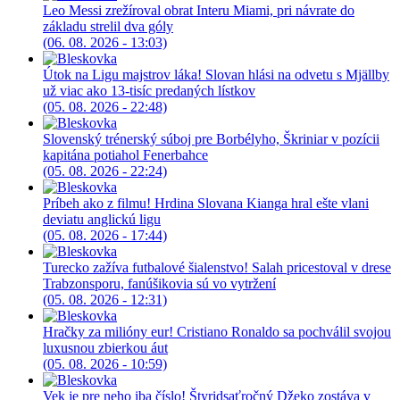
Leo Messi zrežíroval obrat Interu Miami, pri návrate do
základu strelil dva góly
(06. 08. 2026 - 13:03)
Útok na Ligu majstrov láka! Slovan hlási na odvetu s Mjällby
už viac ako 13-tisíc predaných lístkov
(05. 08. 2026 - 22:48)
Slovenský trénerský súboj pre Borbélyho, Škriniar v pozícii
kapitána potiahol Fenerbahce
(05. 08. 2026 - 22:24)
Príbeh ako z filmu! Hrdina Slovana Kianga hral ešte vlani
deviatu anglickú ligu
(05. 08. 2026 - 17:44)
Turecko zažíva futbalové šialenstvo! Salah pricestoval v drese
Trabzonsporu, fanúšikovia sú vo vytržení
(05. 08. 2026 - 12:31)
Hračky za milióny eur! Cristiano Ronaldo sa pochválil svojou
luxusnou zbierkou áut
(05. 08. 2026 - 10:59)
Vek je pre neho iba číslo! Štyridsaťročný Džeko zostáva v