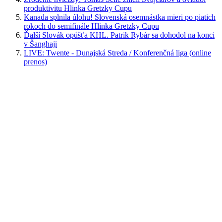
produktivitu Hlinka Gretzky Cupu
Kanada splnila úlohu! Slovenská osemnástka mieri po piatich
rokoch do semifinále Hlinka Gretzky Cupu
Ďalší Slovák opúšťa KHL. Patrik Rybár sa dohodol na konci
v Šanghaji
LIVE: Twente - Dunajská Streda / Konferenčná liga (online
prenos)