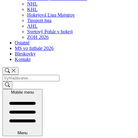
NHL
KHL
Hokejová Liga Majstrov
Tipsport liga
AHL
Svetový Pohár v hokeji
ZOH 2026
Ostatné
MS vo futbale 2026
Bleskovky
Kontakt
Mobile menu
Menu