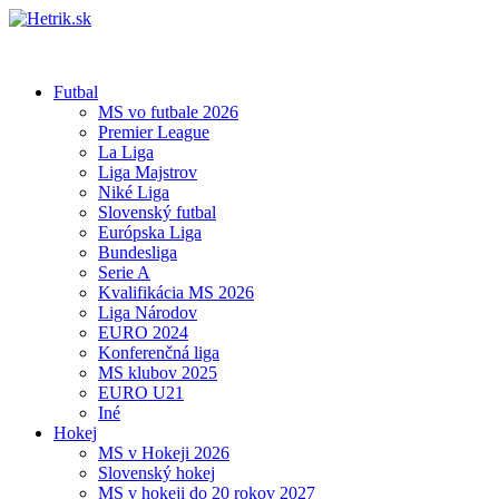
Futbal
MS vo futbale 2026
Premier League
La Liga
Liga Majstrov
Niké Liga
Slovenský futbal
Európska Liga
Bundesliga
Serie A
Kvalifikácia MS 2026
Liga Národov
EURO 2024
Konferenčná liga
MS klubov 2025
EURO U21
Iné
Hokej
MS v Hokeji 2026
Slovenský hokej
MS v hokeji do 20 rokov 2027