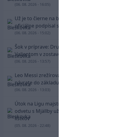
(06. 08. 2026 - 16:05)
Už je to čierne na bielom: Mohamed Salah
oficiálne podpísal s Trabzonsporom
(06. 08. 2026 - 15:02)
Šok v príprave: Druholigová Mallorca s
Valjentom v zostave zdolala PSG
(06. 08. 2026 - 13:57)
Leo Messi zrežíroval obrat Interu Miami, pri
návrate do základu strelil dva góly
(06. 08. 2026 - 13:03)
Útok na Ligu majstrov láka! Slovan hlási na
odvetu s Mjällby už viac ako 13-tisíc predaných
lístkov
(05. 08. 2026 - 22:48)