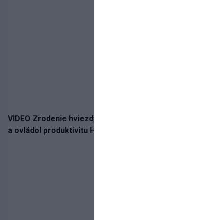
VIDEO Zrodenie hviezdy: Tomáš Selič zničil Švajčiarov
a ovládol produktivitu Hlinka Gretzky Cupu