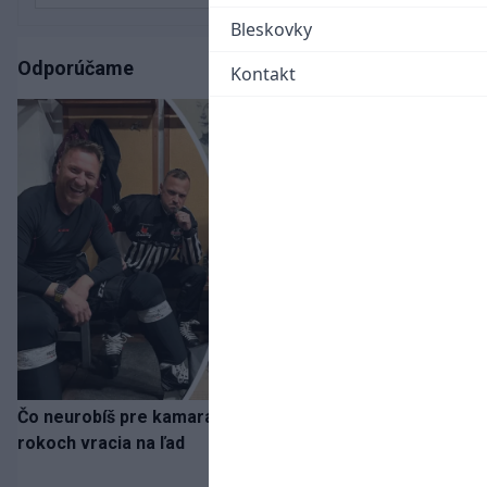
Bleskovky
Odporúčame
Kontakt
Čo neurobíš pre kamaráta! Marián Hossa sa po troch
rokoch vracia na ľad