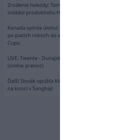
Zrodenie hviezdy: Tomáš Selič zničil Švajčiarov a
ovládol produktivitu Hlinka Gretzky Cupu
Kanada splnila úlohu! Slovenská osemnástka mieri
po piatich rokoch do semifinále Hlinka Gretzky
Cupu
LIVE: Twente - Dunajská Streda / Konferenčná liga
(online prenos)
Ďalší Slovák opúšťa KHL. Patrik Rybár sa dohodol
na konci v Šanghaji