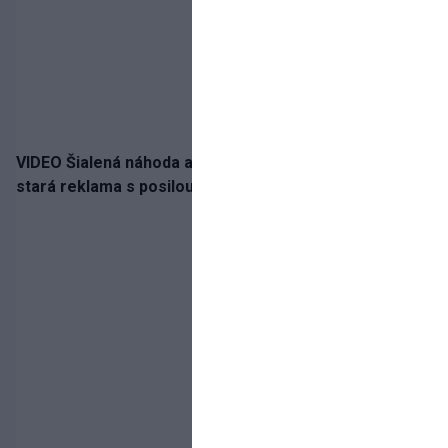
VIDEO Šialená náhoda alebo osud? Našla sa 11 rokov
stará reklama s posilou Slovana a trénerom Tourém