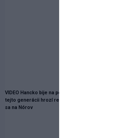
VIDEO Hancko bije na poplach! Zaspali sme dobu, po
tejto generácii hrozí reprezentačné prázdno. Pozrime
sa na Nórov