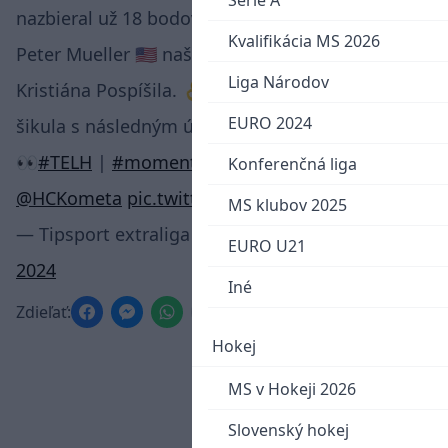
Serie A
nazbieral už 18 bodov (2 G, 16 A).
Kvalifikácia MS 2026
Peter Mueller 🇺🇸 našel parádním lobem
Liga Národov
Kristiána Pospíšila. 👌 Jak naložil slovenský
EURO 2024
šikula s následným únikem? Podívejte se sami!
👀
#TELH
|
#momentytelh
|
#KOMTRI
|
Konferenčná liga
@HCKometa
pic.twitter.com/swrnrGtSg5
MS klubov 2025
— Tipsport extraliga (@telhcz)
December 27,
EURO U21
2024
Iné
Zdieľať:
Hokej
MS v Hokeji 2026
Slovenský hokej