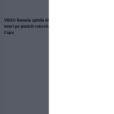
VIDEO Kanada splnila úlohu! Slovenská osemnástka
mieri po piatich rokoch do semifinále Hlinka Gretzky
Cupu