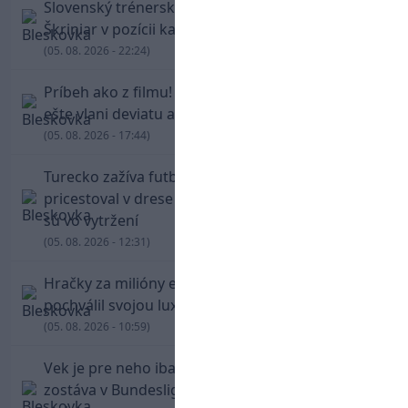
Slovenský trénerský súboj pre Borbélyho,
Škriniar v pozícii kapitána potiahol Fenerbahce
(05. 08. 2026 - 22:24)
Príbeh ako z filmu! Hrdina Slovana Kianga hral
ešte vlani deviatu anglickú ligu
(05. 08. 2026 - 17:44)
Turecko zažíva futbalové šialenstvo! Salah
pricestoval v drese Trabzonsporu, fanúšikovia
sú vo vytržení
(05. 08. 2026 - 12:31)
Hračky za milióny eur! Cristiano Ronaldo sa
pochválil svojou luxusnou zbierkou áut
(05. 08. 2026 - 10:59)
Vek je pre neho iba číslo! Štyridsaťročný Džeko
zostáva v Bundeslige, so Schalke predĺžil