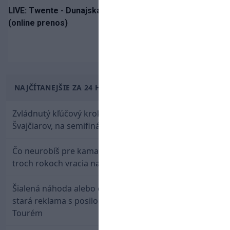
LIVE: Twente - Dunajská Streda / Konferenčná liga
(online prenos)
NAJČÍTANEJŠIE ZA 24 HODÍN
Zvládnutý kľúčový krok! Osemnástka zdolala
Švajčiarov, na semifinále potrebuje pomoc favorita
Čo neurobíš pre kamaráta! Marián Hossa sa po
troch rokoch vracia na ľad
Šialená náhoda alebo osud? Našla sa 11 rokov
stará reklama s posilou Slovana a trénerom
Tourém