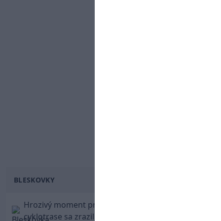
BLESKOVKY
Hrozivý moment pre Zdena Cháru! Na
cyklotrase sa zrazil s bežcom