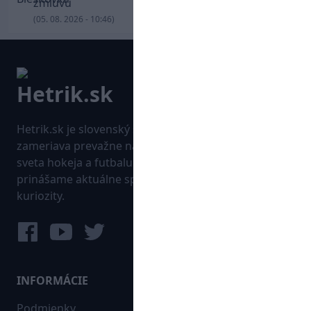
zmluvu
(05. 08. 2026 - 10:46)
Hetrik.sk je slovenský športový portál, ktorý sa
zameriava prevažne na najnovšie informácie zo
sveta hokeja a futbalu. Pravidelne na dennej báze
prinášame aktuálne správy, góly, zaujímavosti a
kuriozity.
INFORMÁCIE
MAPA WEBU:
Podmienky
Futbal