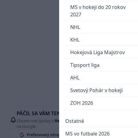
MS v hokeji do 20 rokov
2027
NHL
KHL
Hokejová Liga Majstrov
Tipsport liga
AHL
Svetový Pohár v hokeji
ZOH 2026
PÁČIL SA VÁM TENTO ČLÁNOK?
Ostatné
Chcete mať správy z
Hetrik.sk
vždy ako prví? Pridajte si nás
na Google.
MS vo futbale 2026
Preferovaný zdroj
Google News