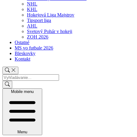
NHL
KHL
Hokejová Liga Majstrov
Tipsport liga
AHL
Svetový Pohár v hokeji
ZOH 2026
Ostatné
MS vo futbale 2026
Bleskovky
Kontakt
Mobile menu
Menu