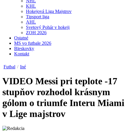
NHL
KHL
Hokejová Liga Majstrov
Tipsport liga
AHL
Svetový Pohár v hokeji
ZOH 2026
Ostatné
MS vo futbale 2026
Bleskovky
Kontakt
Futbal
/
Iné
VIDEO
Messi pri teplote -17
stupňov rozhodol krásnym
gólom o triumfe Interu Miami
v Lige majstrov