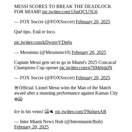
MESSI SCORES TO BREAK THE DEADLOCK
FOR MIAMI!
pic.twitter.com/1JsnQCU5G6
— FOX Soccer (@FOXSoccer)
February 20, 2025
Qué tipo. Está re loco.
pic.twitter.com/kDwmvVDp6x
— Messismo (@Messismo10)
February 20, 2025
Captain Messi gets set to go in Miami's 2025 Concacaf
Champions Cup opener
pic.twitter.com/g76MdjqklN
— FOX Soccer (@FOXSoccer)
February 20, 2025
🚨Official: Lionel Messi wins the Man of the Match
award after a stunning performance against Kansas City
❄️🥶
Ice in his veins! 🥶🐐
pic.twitter.com/T9izlqesAB
— Inter Miami News Hub (@Intermiamicfhub)
February 20, 2025