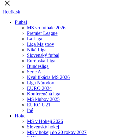
Hetrik.sk
Futbal
MS vo futbale 2026
Premier League
La Liga
Liga Majstrov
Niké Liga
Slovenský futbal
Európska Liga
Bundesliga
Serie A
Kvalifikácia MS 2026
Liga Národov
EURO 2024
Konferenčná liga
MS klubov 2025
EURO U21
Iné
Hokej
MS v Hokeji 2026
Slovenský hokej
MS v hokeji do 20 rokov 2027