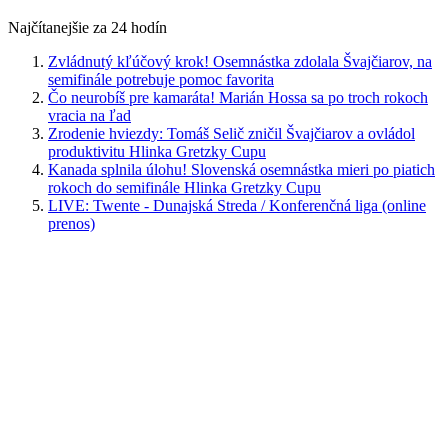
Najčítanejšie za 24 hodín
Zvládnutý kľúčový krok! Osemnástka zdolala Švajčiarov, na
semifinále potrebuje pomoc favorita
Čo neurobíš pre kamaráta! Marián Hossa sa po troch rokoch
vracia na ľad
Zrodenie hviezdy: Tomáš Selič zničil Švajčiarov a ovládol
produktivitu Hlinka Gretzky Cupu
Kanada splnila úlohu! Slovenská osemnástka mieri po piatich
rokoch do semifinále Hlinka Gretzky Cupu
LIVE: Twente - Dunajská Streda / Konferenčná liga (online
prenos)