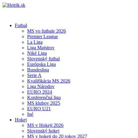
Futbal
MS vo futbale 2026
Premier League
La Liga
Liga Majstrov
Niké Liga
Slovenský futbal
Európska Liga
Bundesliga
Serie A
Kvalifikácia MS 2026
Liga Národov
EURO 2024
Konferenčná liga
MS klubov 2025
EURO U21
Iné
Hokej
MS v Hokeji 2026
Slovenský hokej
MS v hokeji do 20 rokov 2027