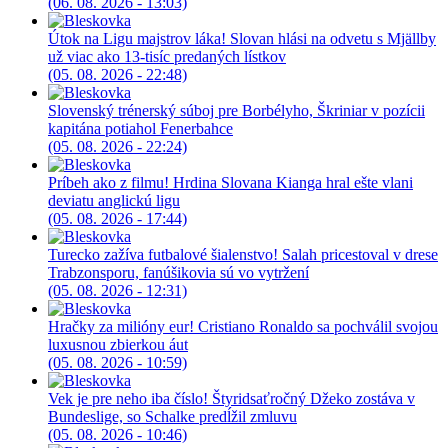
(06. 08. 2026 - 13:03)
Útok na Ligu majstrov láka! Slovan hlási na odvetu s Mjällby
už viac ako 13-tisíc predaných lístkov
(05. 08. 2026 - 22:48)
Slovenský trénerský súboj pre Borbélyho, Škriniar v pozícii
kapitána potiahol Fenerbahce
(05. 08. 2026 - 22:24)
Príbeh ako z filmu! Hrdina Slovana Kianga hral ešte vlani
deviatu anglickú ligu
(05. 08. 2026 - 17:44)
Turecko zažíva futbalové šialenstvo! Salah pricestoval v drese
Trabzonsporu, fanúšikovia sú vo vytržení
(05. 08. 2026 - 12:31)
Hračky za milióny eur! Cristiano Ronaldo sa pochválil svojou
luxusnou zbierkou áut
(05. 08. 2026 - 10:59)
Vek je pre neho iba číslo! Štyridsaťročný Džeko zostáva v
Bundeslige, so Schalke predĺžil zmluvu
(05. 08. 2026 - 10:46)