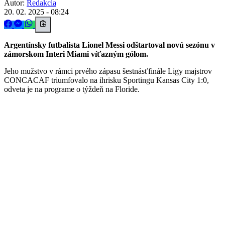
Autor:
Redakcia
20. 02. 2025 - 08:24
Argentínsky futbalista Lionel Messi odštartoval novú sezónu v
zámorskom Interi Miami víťazným gólom.
Jeho mužstvo v rámci prvého zápasu šestnásťfinále Ligy majstrov
CONCACAF triumfovalo na ihrisku Sportingu Kansas City 1:0,
odveta je na programe o týždeň na Floride.