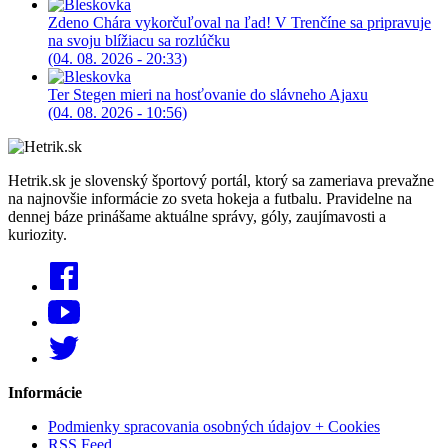
Zdeno Chára vykorčuľoval na ľad! V Trenčíne sa pripravuje
na svoju blížiacu sa rozlúčku
(04. 08. 2026 - 20:33)
Ter Stegen mieri na hosťovanie do slávneho Ajaxu
(04. 08. 2026 - 10:56)
Hetrik.sk je slovenský športový portál, ktorý sa zameriava prevažne
na najnovšie informácie zo sveta hokeja a futbalu. Pravidelne na
dennej báze prinášame aktuálne správy, góly, zaujímavosti a
kuriozity.
Informácie
Podmienky spracovania osobných údajov + Cookies
RSS Feed