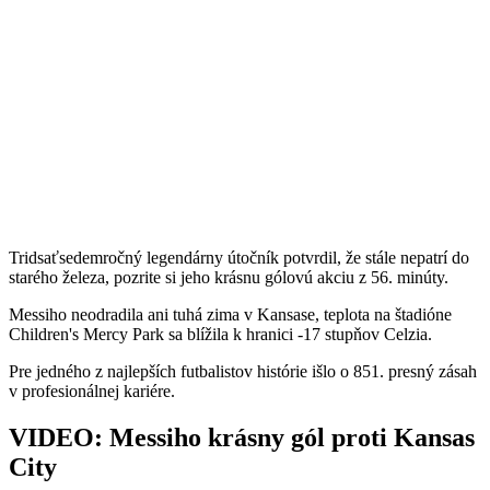
Tridsaťsedemročný legendárny útočník potvrdil, že stále nepatrí do
starého železa, pozrite si jeho krásnu gólovú akciu z 56. minúty.
Messiho neodradila ani tuhá zima v Kansase, teplota na štadióne
Children's Mercy Park sa blížila k hranici -17 stupňov Celzia.
Pre jedného z najlepších futbalistov histórie išlo o 851. presný zásah
v profesionálnej kariére.
VIDEO: Messiho krásny gól proti Kansas
City