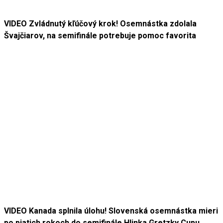
VIDEO Zvládnutý kľúčový krok! Osemnástka zdolala
Švajčiarov, na semifinále potrebuje pomoc favorita
VIDEO Kanada splnila úlohu! Slovenská osemnástka mieri
po piatich rokoch do semifinále Hlinka Gretzky Cupu