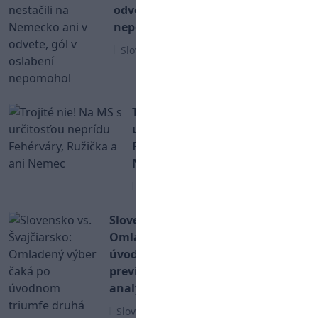
odvete, gól v oslabení
nepomohol
Slovenský hokej
Trojité nie! Na MS s
určitosťou neprídu
Fehérváry, Ružička a ani
Nemec
MS v Hokeji 2026
Slovensko vs. Švajčiarsko:
Omladený výber čaká po
úvodnom triumfe druhá
previerka (TV prenos, Livestream,
analýza)
Slovenský hokej