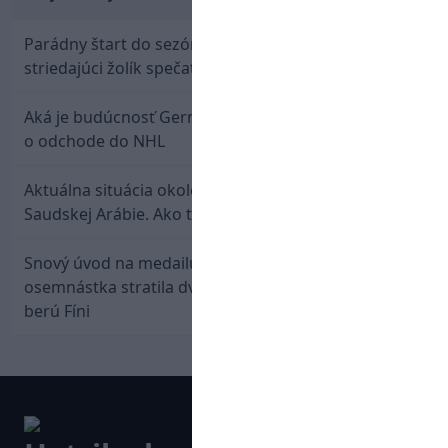
Parádny štart do sezóny: Rýchlik Boženík ako
striedajúci žolík spečatil postup Stoke
Aká je budúcnosť Gernáta a Pánika? Rusi špekulujú
o odchode do NHL
Aktuálna situácia okolo prestupu Haraslína do
Saudskej Arábie. Ako to je?
Snový úvod na medailu nestačil: Slovenská
osemnástka stratila dvojgólový náskok a bronz
berú Fíni