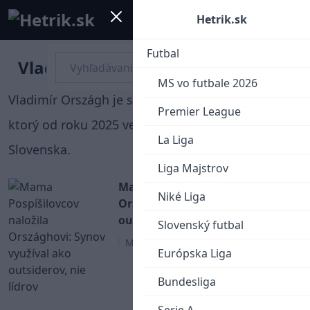
Mobile menu
Menu
Hetrik.sk
Futbal
Vladimír Országh
MS vo futbale 2026
Vladimír Országh je slovenský hokejový tréner,
Premier League
ktorý od roku 2025 vedie seniorskú reprezentáciu
La Liga
Slovenska.
Liga Majstrov
Mama Pospíšilovcov naložila
Niké Liga
Országhovi: Synov využíval ako
outsiderov, nie lídrov
Slovenský futbal
MS v Hokeji 2026
Európska Liga
Bundesliga