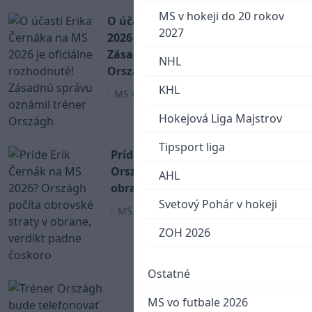
MS v hokeji do 20 rokov
O účasti Erika Černáka na MS
2027
2026 je oficiálne rozhodnuté!
Zásadnú správu oznámil tréner
NHL
Országh
KHL
MS v Hokeji 2026
Hokejová Liga Majstrov
Tipsport liga
Príde Erik Černák na MS 2026?
Országh počíta obrovské straty v
AHL
obrane, verdikt padne čoskoro
Svetový Pohár v hokeji
MS v Hokeji 2026
ZOH 2026
Ostatné
Tréner Országh bude
MS vo futbale 2026
telefonovať Černákovi, v