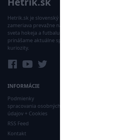
Hetrik.sk je slovenský športový portál, ktorý sa
zameriava prevažne na najnovšie informácie zo
sveta hokeja a futbalu. Pravidelne na dennej báze
prinášame aktuálne správy, góly, zaujímavosti a
kuriozity.
INFORMÁCIE
MAPA WEBU:
Podmienky
Futbal
spracovania osobných
Hokej
údajov + Cookies
Ostatné
RSS Feed
Bleskovky
Kontakt