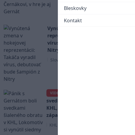
hre je aj Gernát
Bleskovky
MS v Hokeji 2026
Kontakt
Vynútená zmena v hokejovej
reprezentácii: Takáča vyradil
vírus, debutovať bude šampión z
Nitry
Slovenský hokej
Pánik s Gernátom boli
VIDEO
svedkami šialeného obratu v
KHL, Lokomotiv si vynútil siedmy
zápas
KHL