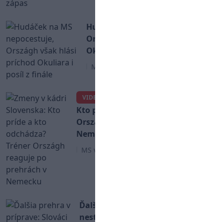
Hudáček na MS nepocestuje,
Országh však hlási príchod
Okuliara i posíl z finále
MS v Hokeji 2026
Zmeny v kádri Slovenska:
VIDEO
Kto príde a kto odchádza? Tréner
Országh reaguje po prehrách v
Nemecku
MS v Hokeji 2026
Ďalšia prehra v príprave: Slováci
nestačili na Nemecko ani v