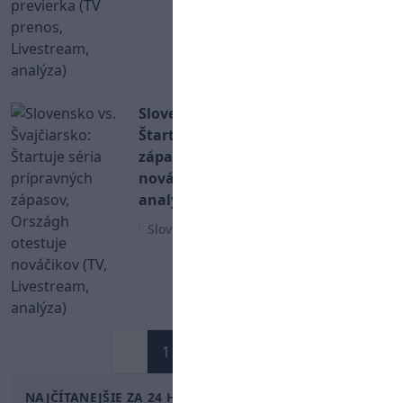
Slovensko vs. Švajčiarsko:
Štartuje séria prípravných
zápasov, Országh otestuje
nováčikov (TV, Livestream,
analýza)
Slovenský hokej
«
1
2
3
»
NAJČÍTANEJŠIE ZA 24 HODÍN