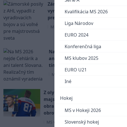
Serie A
Zámorské posily z AHL vypadli z
vyraďovacích bojov a sú voľné
Kvalifikácia MS 2026
pre majstrovstvá sveta
Liga Národov
MS v Hokeji 2026
EURO 2024
Konferenčná liga
Na MS 2026 nejde Cehlárik a
MS klubov 2025
ani talent Slovana. Realizačný
tím oznámil vyradenia
EURO U21
MS v Hokeji 2026
Iné
Z olympijského tímu ide na
Hokej
majstrovstvá sveta iba jeden
obranca. Národný tím hlási
MS v Hokeji 2026
obrovské straty
Slovenský hokej
MS v Hokeji 2026