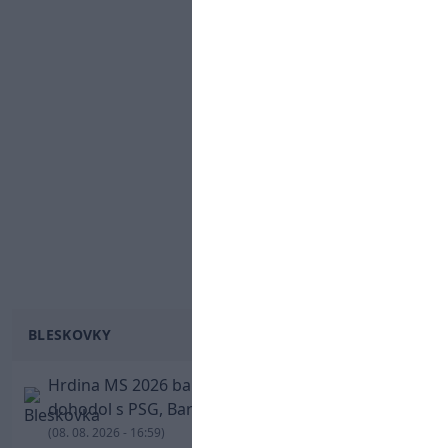
BLESKOVKY
Hrdina MS 2026 balí kufre! Ferran Torres sa
dohodol s PSG, Barcelona mu brániť nebude
(08. 08. 2026 - 16:59)