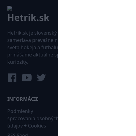
Hetrik.sk je slovenský športový portál, ktorý sa
zameriava prevažne na najnovšie informácie zo
sveta hokeja a futbalu. Pravidelne na dennej báze
prinášame aktuálne správy, góly, zaujímavosti a
kuriozity.
INFORMÁCIE
MAPA WEBU:
Podmienky
Futbal
spracovania osobných
Hokej
údajov + Cookies
Ostatné
RSS Feed