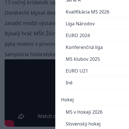
Serie A
17-ročný krídelník sa pri triumfe 2:0 nad FC
Kvalifikácia MS 2026
Dordrecht blysol dvoma gólmi, ten prvý môžeme
zaradiť medzi výstavné.
Liga Národov
Bývalý hráč MŠK Žilina si tak po letnej príprave
EURO 2024
pýta miesto v prvom tíme úradujúceho
Konferenčná liga
šampióna holandskej Eredivisie.
MS klubov 2025
EURO U21
Iné
Hokej
MS v Hokeji 2026
Slovenský hokej