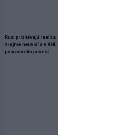
Rusi priznávajú realitu: Spartak milióny od Ružičku
zrejme neuvidí a v KHL si už nezahrá. Liga si
pošramotila povesť