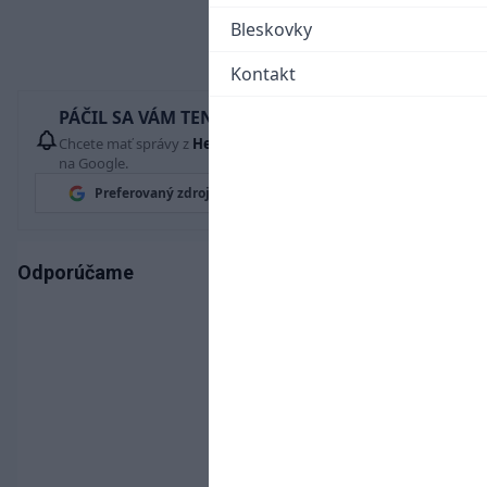
Bleskovky
Kontakt
PÁČIL SA VÁM TENTO ČLÁNOK?
Chcete mať správy z
Hetrik.sk
vždy ako prví? Pridajte si nás
na Google.
Preferovaný zdroj
Google News
Odporúčame