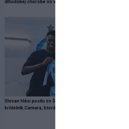
dlhodobej chorobe vo veku 68 rokov
Slovan hlási posilu zo Španielska! Belasých posilní
krídelník Camara, ktorého povedie jeho detský vzor