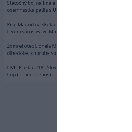
Statočný boj na finále nestačil: Slovenská
osemnástka padla s USA a zabojuje o bronz
Real Madrid na skok od Slovenska: Borbélyho
Ferencváros vyzve Mourinhove hviezdy
Zomrel otec Lionela Messiho. Jorge podľahol
dlhodobej chorobe vo veku 68 rokov
LIVE: Fínsko U18 - Slovensko U18 / Hlinka-Gretzky
Cup (online prenos)