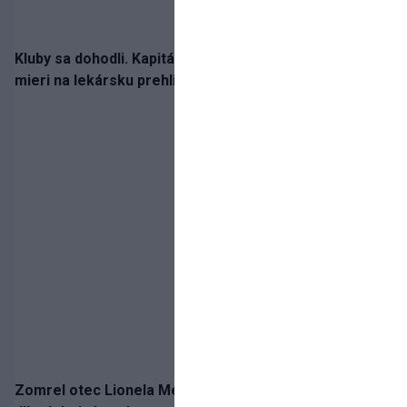
Kluby sa dohodli. Kapitán Sparty Praha Lukáš Haraslín
mieri na lekársku prehliadku
Zomrel otec Lionela Messiho. Jorge podľahol