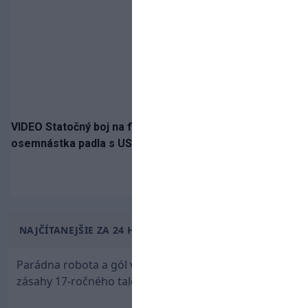
VIDEO Statočný boj na finále nestačil: Slovenská
osemnástka padla s USA a zabojuje o bronz
NAJČÍTANEJŠIE ZA 24 HODÍN
Parádna robota a gól v oslabení! Pozrite si oba
zásahy 17-ročného talentu Rychlíka proti USA