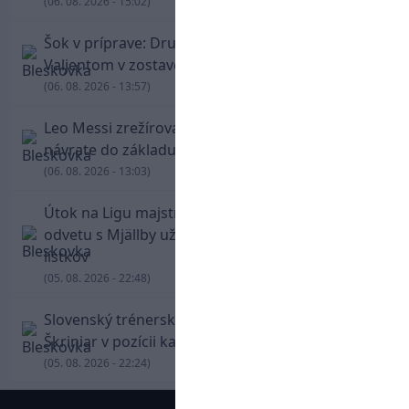
(06. 08. 2026 - 15:02)
Šok v príprave: Druholigová Mallorca s
Valjentom v zostave zdolala PSG
(06. 08. 2026 - 13:57)
Leo Messi zrežíroval obrat Interu Miami, pri
návrate do základu strelil dva góly
(06. 08. 2026 - 13:03)
Útok na Ligu majstrov láka! Slovan hlási na
odvetu s Mjällby už viac ako 13-tisíc predaných
lístkov
(05. 08. 2026 - 22:48)
Slovenský trénerský súboj pre Borbélyho,
Škriniar v pozícii kapitána potiahol Fenerbahce
(05. 08. 2026 - 22:24)