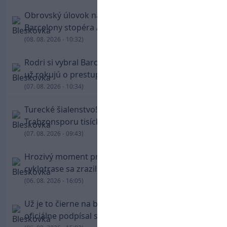
Obrovský úlovok na Anfielde: Liverpool získal z
Barcelony stopéra Arauja
(08. 08. 2026 - 10:32)
Rodri si vybral Barcelonu a odmietol Real. Kluby
už rokujú o prestupovej čiastke
(07. 08. 2026 - 10:34)
Turecké šialenstvo! Salaha vítali na štadióne
Trabzonsporu tisícky fanúšikov
(07. 08. 2026 - 09:43)
Hrozivý moment pre Zdena Cháru! Na
cyklotrase sa zrazil s bežcom
(06. 08. 2026 - 16:05)
Už je to čierne na bielom: Mohamed Salah
oficiálne podpísal s Trabzonsporom