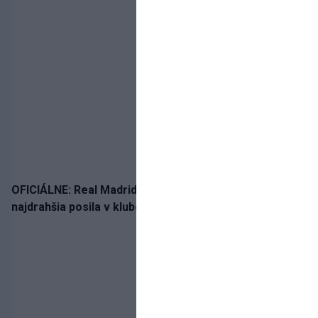
OFICIÁLNE: Real Madrid rozbil bank. Z Lipska prichádza
najdrahšia posila v klubovej histórii