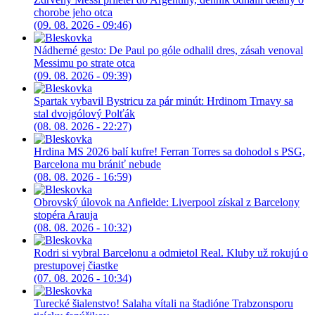
chorobe jeho otca
(09. 08. 2026 - 09:46)
Nádherné gesto: De Paul po góle odhalil dres, zásah venoval
Messimu po strate otca
(09. 08. 2026 - 09:39)
Spartak vybavil Bystricu za pár minút: Hrdinom Trnavy sa
stal dvojgólový Polťák
(08. 08. 2026 - 22:27)
Hrdina MS 2026 balí kufre! Ferran Torres sa dohodol s PSG,
Barcelona mu brániť nebude
(08. 08. 2026 - 16:59)
Obrovský úlovok na Anfielde: Liverpool získal z Barcelony
stopéra Arauja
(08. 08. 2026 - 10:32)
Rodri si vybral Barcelonu a odmietol Real. Kluby už rokujú o
prestupovej čiastke
(07. 08. 2026 - 10:34)
Turecké šialenstvo! Salaha vítali na štadióne Trabzonsporu