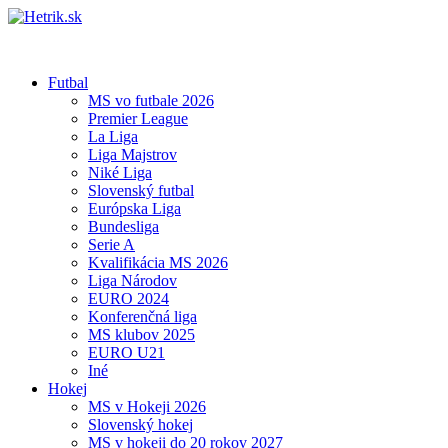
Futbal
MS vo futbale 2026
Premier League
La Liga
Liga Majstrov
Niké Liga
Slovenský futbal
Európska Liga
Bundesliga
Serie A
Kvalifikácia MS 2026
Liga Národov
EURO 2024
Konferenčná liga
MS klubov 2025
EURO U21
Iné
Hokej
MS v Hokeji 2026
Slovenský hokej
MS v hokeji do 20 rokov 2027