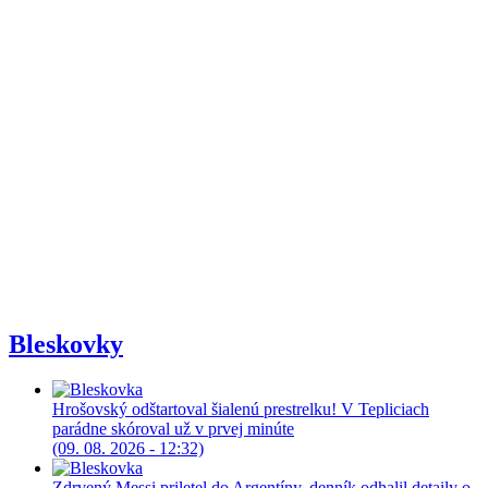
Bleskovky
Hrošovský odštartoval šialenú prestrelku! V Tepliciach
parádne skóroval už v prvej minúte
(09. 08. 2026 - 12:32)
Zdrvený Messi priletel do Argentíny, denník odhalil detaily o