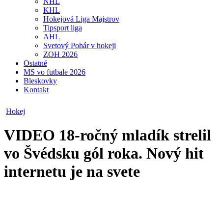
NHL
KHL
Hokejová Liga Majstrov
Tipsport liga
AHL
Svetový Pohár v hokeji
ZOH 2026
Ostatné
MS vo futbale 2026
Bleskovky
Kontakt
Hokej
VIDEO
18-ročný mladík strelil
vo Švédsku gól roka. Nový hit
internetu je na svete