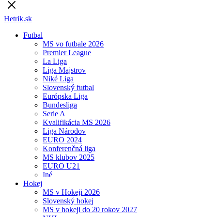
Hetrik.sk
Futbal
MS vo futbale 2026
Premier League
La Liga
Liga Majstrov
Niké Liga
Slovenský futbal
Európska Liga
Bundesliga
Serie A
Kvalifikácia MS 2026
Liga Národov
EURO 2024
Konferenčná liga
MS klubov 2025
EURO U21
Iné
Hokej
MS v Hokeji 2026
Slovenský hokej
MS v hokeji do 20 rokov 2027