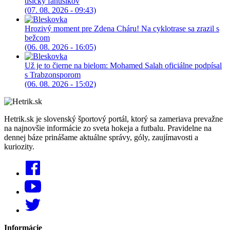
tisícky fanúšikov
(07. 08. 2026 - 09:43)
Hrozivý moment pre Zdena Cháru! Na cyklotrase sa zrazil s
bežcom
(06. 08. 2026 - 16:05)
Už je to čierne na bielom: Mohamed Salah oficiálne podpísal
s Trabzonsporom
(06. 08. 2026 - 15:02)
Hetrik.sk je slovenský športový portál, ktorý sa zameriava prevažne
na najnovšie informácie zo sveta hokeja a futbalu. Pravidelne na
dennej báze prinášame aktuálne správy, góly, zaujímavosti a
kuriozity.
Informácie