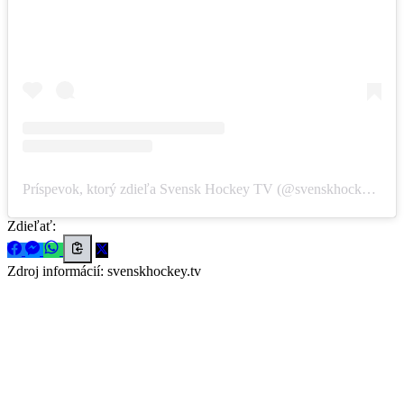
Príspevok, ktorý zdieľa Svensk Hockey TV (@svenskhockey.tv)
Zdieľať:
Zdroj informácií:
svenskhockey.tv