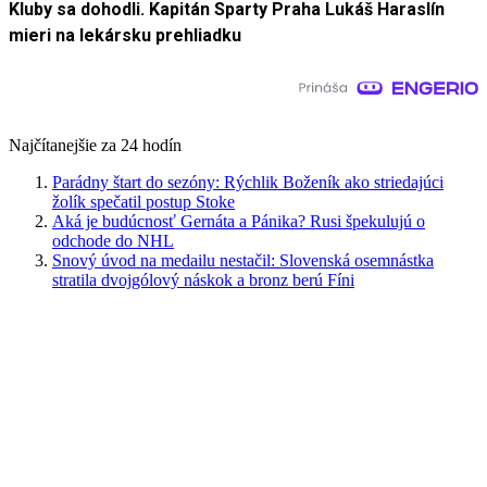
Kluby sa dohodli. Kapitán Sparty Praha Lukáš Haraslín
mieri na lekársku prehliadku
Najčítanejšie za 24 hodín
Parádny štart do sezóny: Rýchlik Boženík ako striedajúci
žolík spečatil postup Stoke
Aká je budúcnosť Gernáta a Pánika? Rusi špekulujú o
odchode do NHL
Snový úvod na medailu nestačil: Slovenská osemnástka
stratila dvojgólový náskok a bronz berú Fíni