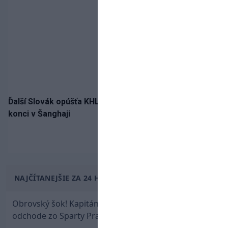
Ďalší Slovák opúšťa KHL. Patrik Rybár sa dohodol na
konci v Šanghaji
NAJČÍTANEJŠIE ZA 24 HODÍN
Obrovský šok! Kapitán Lukáš Haraslín je údajne na
odchode zo Sparty Praha