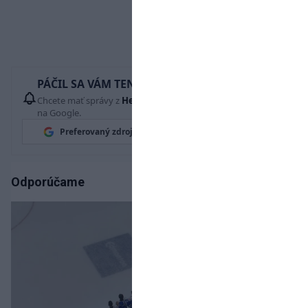
PÁČIL SA VÁM TENTO ČLÁNOK?
Chcete mať správy z
Hetrik.sk
vždy ako prví? Pridajte si nás
na Google.
Preferovaný zdroj
Google News
Odporúčame