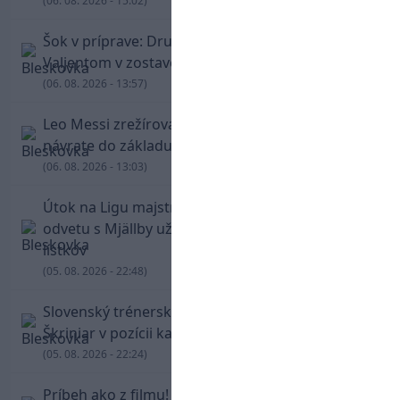
(06. 08. 2026 - 15:02)
Šok v príprave: Druholigová Mallorca s
Valjentom v zostave zdolala PSG
(06. 08. 2026 - 13:57)
Leo Messi zrežíroval obrat Interu Miami, pri
návrate do základu strelil dva góly
(06. 08. 2026 - 13:03)
Útok na Ligu majstrov láka! Slovan hlási na
odvetu s Mjällby už viac ako 13-tisíc predaných
lístkov
(05. 08. 2026 - 22:48)
Slovenský trénerský súboj pre Borbélyho,
Škriniar v pozícii kapitána potiahol Fenerbahce
(05. 08. 2026 - 22:24)
Príbeh ako z filmu! Hrdina Slovana Kianga hral