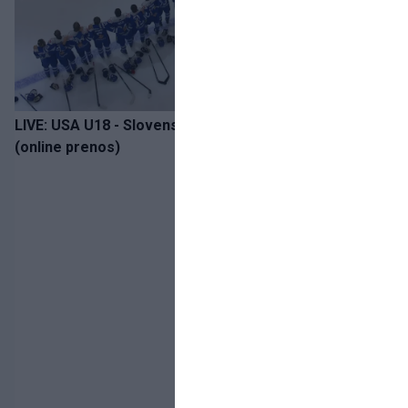
LIVE: USA U18 - Slovensko U18 / Hlinka-Gretzky Cup
(online prenos)