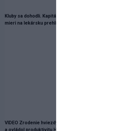
Kluby sa dohodli. Kapitán Sparty Praha Lukáš Haraslín
mieri na lekársku prehliadku
VIDEO Zrodenie hviezdy: Tomáš Selič zničil Švajčiarov
a ovládol produktivitu Hlinka Gretzky Cupu