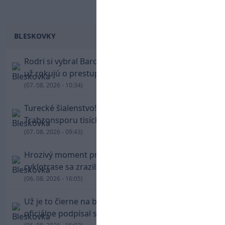
BLESKOVKY
Rodri si vybral Barcelonu a odmietol Real. Kluby
už rokujú o prestupovej čiastke
(07. 08. 2026 - 10:34)
Turecké šialenstvo! Salaha vítali na štadióne
Trabzonsporu tisícky fanúšikov
(07. 08. 2026 - 09:43)
Hrozivý moment pre Zdena Cháru! Na
cyklotrase sa zrazil s bežcom
(06. 08. 2026 - 16:05)
Už je to čierne na bielom: Mohamed Salah
oficiálne podpísal s Trabzonsporom