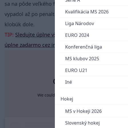
Serie A
sa na pôde veľkého favorita držal až do konca a
Kvalifikácia MS 2026
vypadol až po penaltách. Pred ich fanúšikmi však
Liga Národov
klobúk dole.
TIP:
Sledujte úplne všetky zápasy z Bundesligy
EURO 2024
úplne zadarmo cez internet
Konferenčná liga
MS klubov 2025
EURO U21
Iné
Hokej
MS v Hokeji 2026
Slovenský hokej