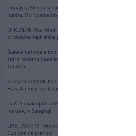
Dunajská Streda si narobila v Holandsku poriadnu
hanbu. Od Twente inkasovala poltucet
OFICIÁLNE: Real Madrid rozbil bank. Z Lipska
prichádza najdrahšia posila v klubovej histórii
Šialená náhoda alebo osud? Našla sa 11 rokov
stará reklama s posilou Slovana a trénerom
Tourém
Kluby sa dohodli. Kapitán Sparty Praha Lukáš
Haraslín mieri na lekársku prehliadku
Ďalší Slovák opúšťa KHL. Patrik Rybár sa dohodol
na konci v Šanghaji
LIVE: USA U18 - Slovensko U18 / Hlinka-Gretzky
Cup (online prenos)