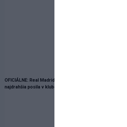
OFICIÁLNE: Real Madrid rozbil bank. Z Lipska prichádza
najdrahšia posila v klubovej histórii