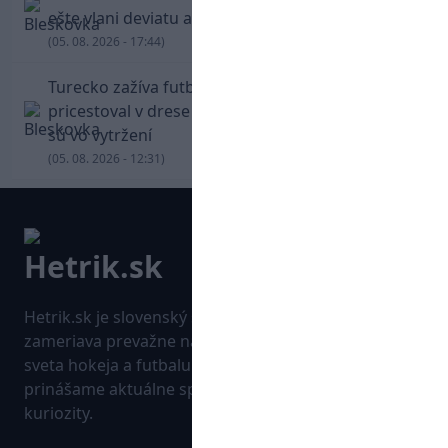
ešte vlani deviatu anglickú ligu
(05. 08. 2026 - 17:44)
Turecko zažíva futbalové šialenstvo! Salah
pricestoval v drese Trabzonsporu, fanúšikovia
sú vo vytržení
(05. 08. 2026 - 12:31)
Hetrik.sk je slovenský športový portál, ktorý sa
zameriava prevažne na najnovšie informácie zo
sveta hokeja a futbalu. Pravidelne na dennej báze
prinášame aktuálne správy, góly, zaujímavosti a
kuriozity.