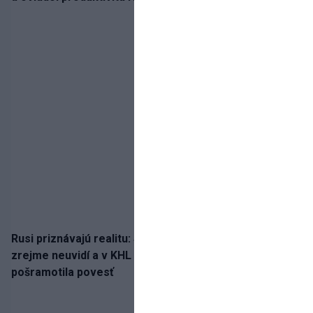
Rusi priznávajú realitu: Spartak milióny od Ružičku
zrejme neuvidí a v KHL si už nezahrá. Liga si
pošramotila povesť