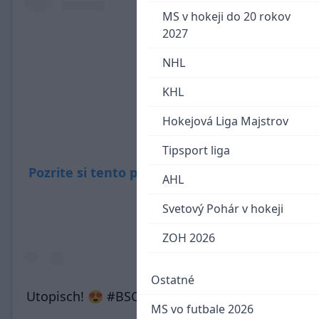
MS v hokeji do 20 rokov
2027
NHL
KHL
Hokejová Liga Majstrov
Tipsport liga
Pozrite si tento príspevok na Instagrame
AHL
Svetový Pohár v hokeji
ZOH 2026
Ostatné
Utopisch! 😍 #BSCSGD #dfbpokal #sgd1953
MS vo futbale 2026