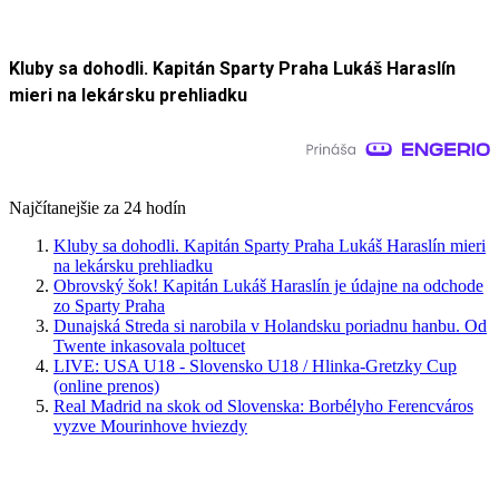
Kluby sa dohodli. Kapitán Sparty Praha Lukáš Haraslín
mieri na lekársku prehliadku
Najčítanejšie za 24 hodín
Kluby sa dohodli. Kapitán Sparty Praha Lukáš Haraslín mieri
na lekársku prehliadku
Obrovský šok! Kapitán Lukáš Haraslín je údajne na odchode
zo Sparty Praha
Dunajská Streda si narobila v Holandsku poriadnu hanbu. Od
Twente inkasovala poltucet
LIVE: USA U18 - Slovensko U18 / Hlinka-Gretzky Cup
(online prenos)
Real Madrid na skok od Slovenska: Borbélyho Ferencváros
vyzve Mourinhove hviezdy