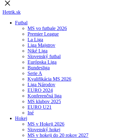
Hetrik.sk
Futbal
MS vo futbale 2026
Premier League
La Liga
Liga Majstrov
Niké Liga
Slovenský futbal
Európska Liga
Bundesliga
Serie A
Kvalifikácia MS 2026
Liga Národov
EURO 2024
Konferenčná liga
MS klubov 2025
EURO U21
Iné
Hokej
MS v Hokeji 2026
Slovenský hokej
MS v hokeji do 20 rokov 2027