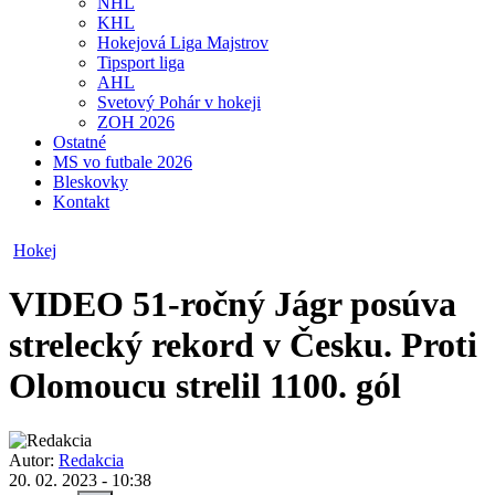
NHL
KHL
Hokejová Liga Majstrov
Tipsport liga
AHL
Svetový Pohár v hokeji
ZOH 2026
Ostatné
MS vo futbale 2026
Bleskovky
Kontakt
Hokej
VIDEO
51-ročný Jágr posúva
strelecký rekord v Česku. Proti
Olomoucu strelil 1100. gól
Autor:
Redakcia
20. 02. 2023 - 10:38