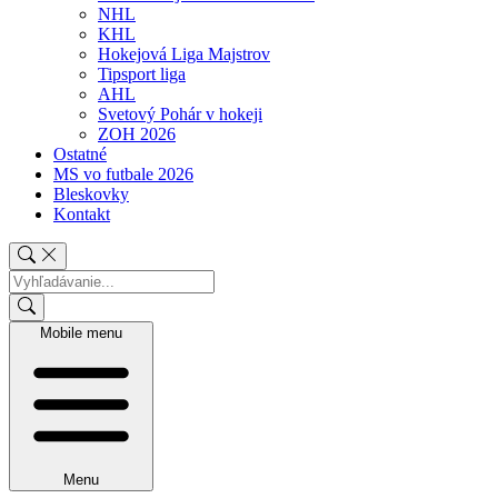
NHL
KHL
Hokejová Liga Majstrov
Tipsport liga
AHL
Svetový Pohár v hokeji
ZOH 2026
Ostatné
MS vo futbale 2026
Bleskovky
Kontakt
Mobile menu
Menu