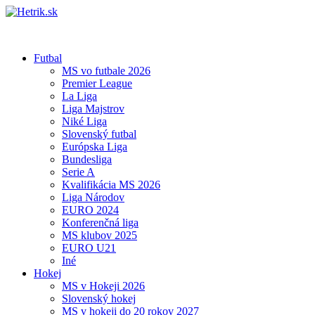
Futbal
MS vo futbale 2026
Premier League
La Liga
Liga Majstrov
Niké Liga
Slovenský futbal
Európska Liga
Bundesliga
Serie A
Kvalifikácia MS 2026
Liga Národov
EURO 2024
Konferenčná liga
MS klubov 2025
EURO U21
Iné
Hokej
MS v Hokeji 2026
Slovenský hokej
MS v hokeji do 20 rokov 2027