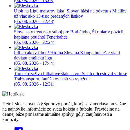
(06. 08. 2026 - 13:03)
Útok na Ligu majstrov láka! Slovan hlási na odvetu s Mjällby
už viac ako 13-tisíc predaných lístkov
(05. 08. 2026 - 22:48)
Slovenský trénerský súboj pre Borbélyho, Škriniar v pozícii
kapitána potiahol Fenerbahce
(05. 08. 2026 - 22:24)
Príbeh ako z filmu! Hrdina Slovana Kianga hral ešte vlani
deviatu anglickú ligu
(05. 08. 2026 - 17:44)
Turecko zažíva futbalové šialenstvo! Salah pricestoval v drese
Trabzonsporu, fanúšikovia sú vo vytržení
(05. 08. 2026 - 12:31)
Hetrik.sk je slovenský športový portál, ktorý sa zameriava prevažne
na najnovšie informácie zo sveta hokeja a futbalu. Pravidelne na
dennej báze prinášame aktuálne správy, góly, zaujímavosti a
kuriozity.