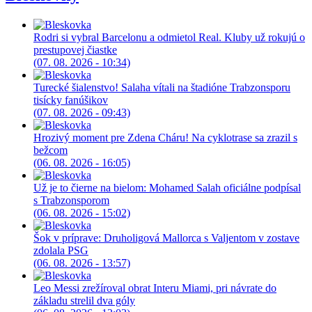
Rodri si vybral Barcelonu a odmietol Real. Kluby už rokujú o
prestupovej čiastke
(07. 08. 2026 - 10:34)
Turecké šialenstvo! Salaha vítali na štadióne Trabzonsporu
tisícky fanúšikov
(07. 08. 2026 - 09:43)
Hrozivý moment pre Zdena Cháru! Na cyklotrase sa zrazil s
bežcom
(06. 08. 2026 - 16:05)
Už je to čierne na bielom: Mohamed Salah oficiálne podpísal
s Trabzonsporom
(06. 08. 2026 - 15:02)
Šok v príprave: Druholigová Mallorca s Valjentom v zostave
zdolala PSG
(06. 08. 2026 - 13:57)
Leo Messi zrežíroval obrat Interu Miami, pri návrate do
základu strelil dva góly