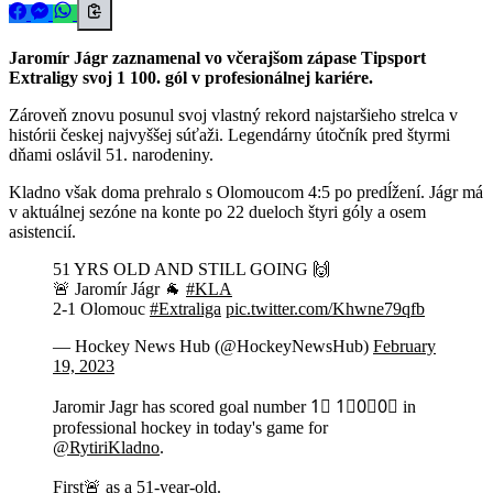
Jaromír Jágr zaznamenal vo včerajšom zápase Tipsport
Extraligy svoj 1 100. gól v profesionálnej kariére.
Zároveň znovu posunul svoj vlastný rekord najstaršieho strelca v
histórii českej najvyššej súťaži. Legendárny útočník pred štyrmi
dňami oslávil 51. narodeniny.
Kladno však doma prehralo s Olomoucom 4:5 po predĺžení. Jágr má
v aktuálnej sezóne na konte po 22 dueloch štyri góly a osem
asistencií.
51 YRS OLD AND STILL GOING 🙌
🚨 Jaromír Jágr 🐐
#KLA
2-1 Olomouc
#Extraliga
pic.twitter.com/Khwne79qfb
— Hockey News Hub (@HockeyNewsHub)
February
19, 2023
Jaromir Jagr has scored goal number 1⃣ 1⃣0⃣0⃣ in
professional hockey in today's game for
@RytiriKladno
.
First🚨 as a 51-year-old.