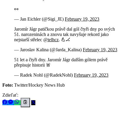
👀
— Jan Eichler (@Sigi_JE)
February 19, 2023
Jaromír Jágr patičkou právě dal gól čtyři dny po svých
51. narozeninách a znovu tak navyšuje rekord jako
nejstarší střelec
@telhcz
. 💪🏒
— Jaroslav Kalina (@Jarda_Kalina)
February 19, 2023
51 let a čtyři dny. Jaromír Jágr dalším gólem právě
přepisuje historii 🚨
— Radek Nohl (@RadekNohl)
February 19, 2023
Foto:
Twitter/Hockey News Hub
Zdieľať: