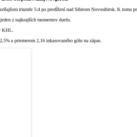
rňajšom triumfe 5:4 po predĺžení nad Sibirom Novosibirsk. K tomu prid
o jeden z najkrajších momentov duelu.
 v KHL.
92,5% a priemerom 2,16 inkasovaného gólu na zápas.