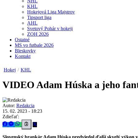
NHL
KHL
Hokejová Liga Majstrov
Tipsport liga
AHL
Svetový Pohár v hokeji
ZOH 2026
Ostatné
MS vo futbale 2026
Bleskovky
Kontakt
Hokej
/
KHL
VIDEO
Adam Húska a jeho fanta
Autor:
Redakcia
15. 02. 2023 - 18:23
Zdieľať:
Slovenský brankár Adam Húska predviedol ďalší skvelý výkon v