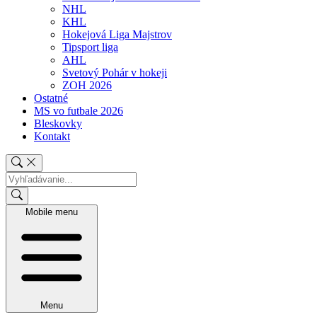
NHL
KHL
Hokejová Liga Majstrov
Tipsport liga
AHL
Svetový Pohár v hokeji
ZOH 2026
Ostatné
MS vo futbale 2026
Bleskovky
Kontakt
Mobile menu
Menu