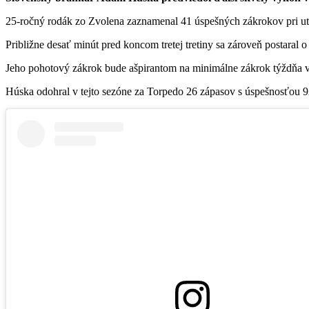
25-ročný rodák zo Zvolena zaznamenal 41 úspešných zákrokov pri uto
Približne desať minút pred koncom tretej tretiny sa zároveň postaral 
Jeho pohotový zákrok bude ašpirantom na minimálne zákrok týždňa
Húska odohral v tejto sezóne za Torpedo 26 zápasov s úspešnosťou 