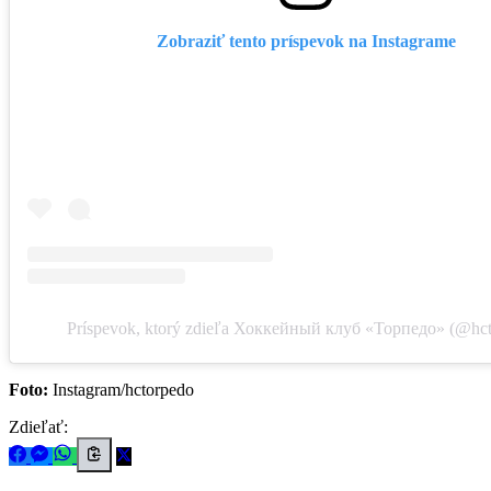
Zobraziť tento príspevok na Instagrame
Príspevok, ktorý zdieľa Хоккейный клуб «Торпедо» (@hc
Foto:
Instagram/hctorpedo
Zdieľať: