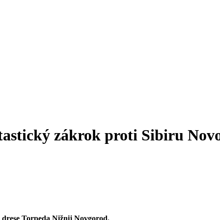
stický zákrok proti Sibiru Novo
 drese Torpeda Nižnij Novgorod.