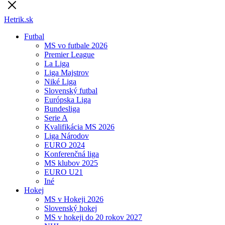
Hetrik.sk
Futbal
MS vo futbale 2026
Premier League
La Liga
Liga Majstrov
Niké Liga
Slovenský futbal
Európska Liga
Bundesliga
Serie A
Kvalifikácia MS 2026
Liga Národov
EURO 2024
Konferenčná liga
MS klubov 2025
EURO U21
Iné
Hokej
MS v Hokeji 2026
Slovenský hokej
MS v hokeji do 20 rokov 2027