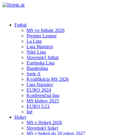
Futbal
MS vo futbale 2026
Premier League
La Liga
Liga Majstrov
Niké Liga
Slovenský futbal
Európska Liga
Bundesliga
Serie A
Kvalifikácia MS 2026
Liga Národov
EURO 2024
Konferenčná liga
MS klubov 2025
EURO U21
Iné
Hokej
MS v Hokeji 2026
Slovenský hokej
MS v hokeji do 20 rokov 2027