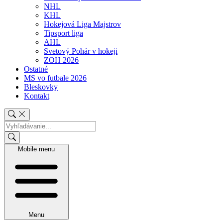
NHL
KHL
Hokejová Liga Majstrov
Tipsport liga
AHL
Svetový Pohár v hokeji
ZOH 2026
Ostatné
MS vo futbale 2026
Bleskovky
Kontakt
Mobile menu
Menu