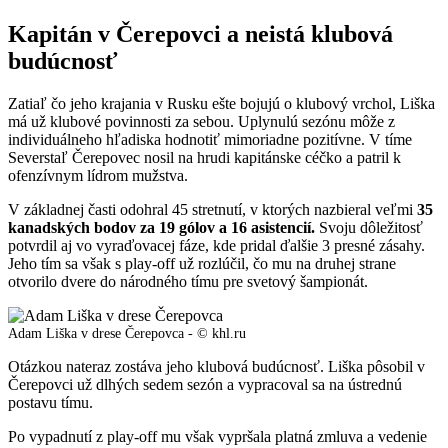
Kapitán v Čerepovci a neistá klubová
budúcnosť
Zatiaľ čo jeho krajania v Rusku ešte bojujú o klubový vrchol, Liška
má už klubové povinnosti za sebou. Uplynulú sezónu môže z
individuálneho hľadiska hodnotiť mimoriadne pozitívne. V tíme
Severstaľ Čerepovec nosil na hrudi kapitánske céčko a patril k
ofenzívnym lídrom mužstva.
V základnej časti odohral 45 stretnutí, v ktorých nazbieral veľmi
35
kanadských bodov za 19 gólov a 16 asistencií.
Svoju dôležitosť
potvrdil aj vo vyraďovacej fáze, kde pridal ďalšie 3 presné zásahy.
Jeho tím sa však s play-off už rozlúčil, čo mu na druhej strane
otvorilo dvere do národného tímu pre svetový šampionát.
Adam Liška v drese Čerepovca - © khl.ru
Otázkou nateraz zostáva jeho klubová budúcnosť. Liška pôsobil v
Čerepovci už dlhých sedem sezón a vypracoval sa na ústrednú
postavu tímu.
Po vypadnutí z play-off mu však vypršala platná zmluva a vedenie