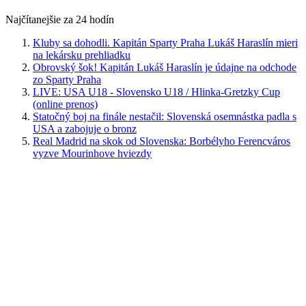
Najčítanejšie za 24 hodín
Kluby sa dohodli. Kapitán Sparty Praha Lukáš Haraslín mieri
na lekársku prehliadku
Obrovský šok! Kapitán Lukáš Haraslín je údajne na odchode
zo Sparty Praha
LIVE: USA U18 - Slovensko U18 / Hlinka-Gretzky Cup
(online prenos)
Statočný boj na finále nestačil: Slovenská osemnástka padla s
USA a zabojuje o bronz
Real Madrid na skok od Slovenska: Borbélyho Ferencváros
vyzve Mourinhove hviezdy