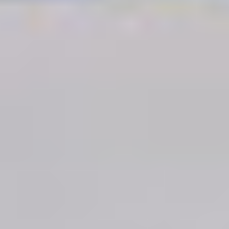
Jeho veľký moment prišiel v 29. minúte za stavu 2:1 pre „jazdcov“.
Sýkora sa spoločne s Willom Cuyllem dostal do rýchleho prečíslenia
dvoch proti jednému.
Od kanadského krídelníka dostal ideálnu prihrávku a presnou
strelou nedal brankárovi Arvidovi Söderblomovi žiadnu šancu.
Súvisiaci článok