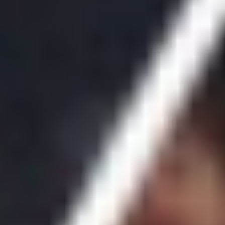
NHL
KHL
Hokejová Liga Majstrov
Tipsport liga
AHL
Svetový Pohár v hokeji
ZOH 2026
Ostatné
MS vo futbale 2026
Bleskovky
Kontakt
Mobile menu
Menu