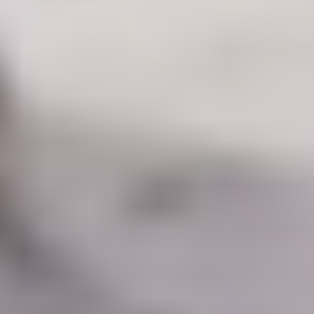
Bleskovky
Hrdina MS 2026 balí kufre! Ferran Torres sa dohodol s PSG,