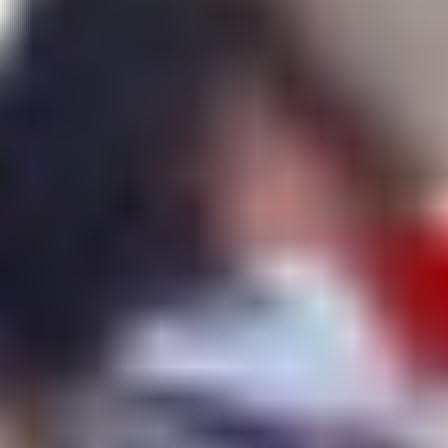
NHL
KHL
Hokejová Liga Majstrov
Tipsport liga
AHL
Svetový Pohár v hokeji
ZOH 2026
Ostatné
MS vo futbale 2026
Bleskovky
Kontakt
Hokej
/
NHL
VIDEO
Adam Sýkora strelil
prvý gól v NHL! Presadil sa
hneď v druhom zápase za
Rangers
Adam Sýkora strelil svoj prvý gól v NHL / Zdroj: X - New York