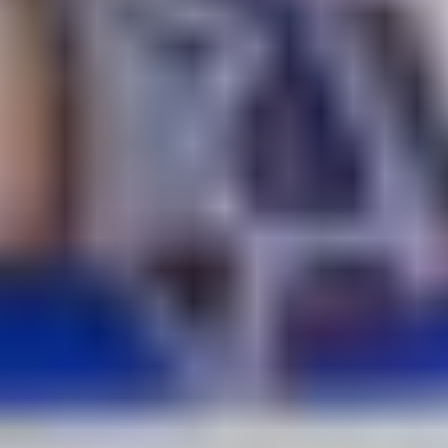
Rangers
Autor:
Redakcia
28. 03. 2026 - 02:01
Slovenský útočník Adam Sýkora si otvoril strelecký i bodový
účet v zámorskej NHL.
Dvadsaťjedenročný hokejista skóroval vo svojom druhom zápase
kariéry, keď sa presadil v domácom súboji
New Yorku Rangers
proti
Chicagu Blackhawks
.