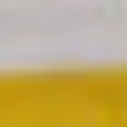
PÁČIL SA VÁM TENTO ČLÁNOK?
Chcete mať správy z
Hetrik.sk
vždy ako prví? Pridajte si nás na
Google.
Preferovaný zdroj
Google News