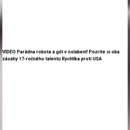
VIDEO Parádna robota a gól v oslabení! Pozrite si oba
zásahy 17-ročného talentu Rychlíka proti USA