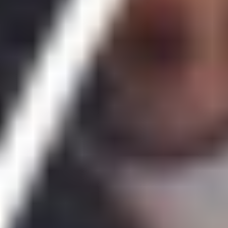
Hetrik.sk
Futbal
MS vo futbale 2026
Premier League
La Liga
Liga Majstrov
Niké Liga
Slovenský futbal
Európska Liga
Bundesliga
Serie A
Kvalifikácia MS 2026
Liga Národov
EURO 2024
Konferenčná liga
MS klubov 2025
EURO U21
Iné
Hokej
MS v Hokeji 2026
Slovenský hokej
MS v hokeji do 20 rokov 2027