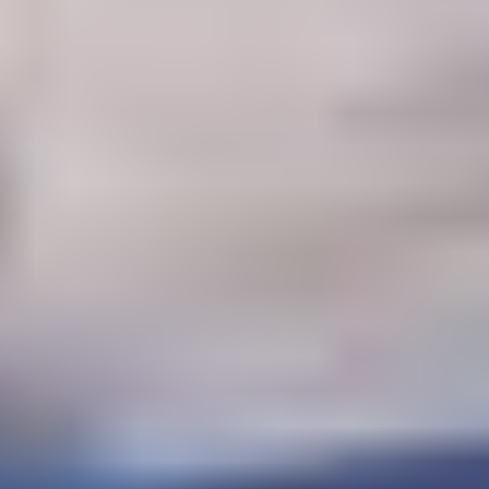
(06. 08. 2026 - 13:57)
Leo Messi zrežíroval obrat Interu Miami, pri návrate do
základu strelil dva góly
(06. 08. 2026 - 13:03)
Útok na Ligu majstrov láka! Slovan hlási na odvetu s Mjällby
už viac ako 13-tisíc predaných lístkov
(05. 08. 2026 - 22:48)
Slovenský trénerský súboj pre Borbélyho, Škriniar v pozícii
kapitána potiahol Fenerbahce
(05. 08. 2026 - 22:24)
Hetrik.sk je slovenský športový portál, ktorý sa zameriava prevažne
na najnovšie informácie zo sveta hokeja a futbalu. Pravidelne na
dennej báze prinášame aktuálne správy, góly, zaujímavosti a
kuriozity.