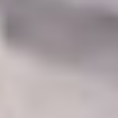
Barcelona mu brániť nebude
(08. 08. 2026 - 16:59)
Obrovský úlovok na Anfielde: Liverpool získal z Barcelony
stopéra Arauja
(08. 08. 2026 - 10:32)
Rodri si vybral Barcelonu a odmietol Real. Kluby už rokujú o
prestupovej čiastke
(07. 08. 2026 - 10:34)
Turecké šialenstvo! Salaha vítali na štadióne Trabzonsporu
tisícky fanúšikov
(07. 08. 2026 - 09:43)
Hrozivý moment pre Zdena Cháru! Na cyklotrase sa zrazil s
bežcom
(06. 08. 2026 - 16:05)
Už je to čierne na bielom: Mohamed Salah oficiálne podpísal
s Trabzonsporom
(06. 08. 2026 - 15:02)
Šok v príprave: Druholigová Mallorca s Valjentom v zostave
zdolala PSG