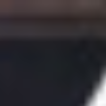
Futbal
MS vo futbale 2026
Premier League
La Liga
Liga Majstrov
Niké Liga
Slovenský futbal
Európska Liga
Bundesliga
Serie A
Kvalifikácia MS 2026
Liga Národov
EURO 2024
Konferenčná liga
MS klubov 2025
EURO U21
Iné
Hokej
MS v Hokeji 2026
Slovenský hokej
MS v hokeji do 20 rokov 2027