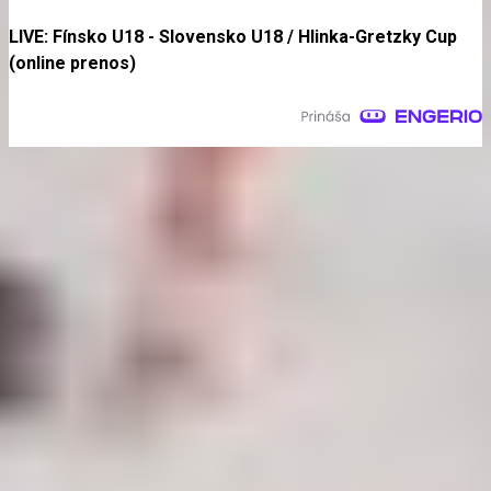
LIVE: Fínsko U18 - Slovensko U18 / Hlinka-Gretzky Cup
(online prenos)
Najčítanejšie za 24 hodín
Parádna robota a gól v oslabení! Pozrite si oba zásahy 17-
ročného talentu Rychlíka proti USA
Statočný boj na finále nestačil: Slovenská osemnástka padla s
USA a zabojuje o bronz
LIVE: Fínsko U18 - Slovensko U18 / Hlinka-Gretzky Cup
(online prenos)
Zomrel otec Lionela Messiho. Jorge podľahol dlhodobej
chorobe vo veku 68 rokov