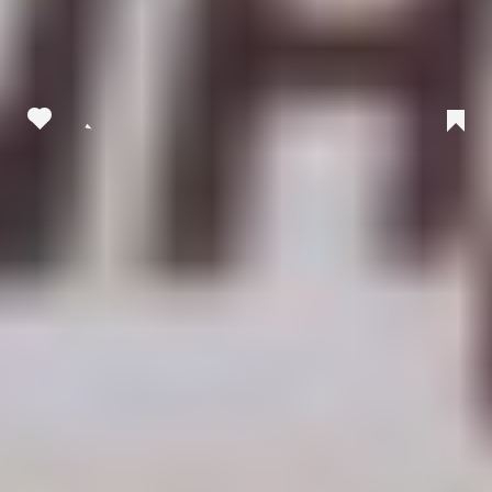
Príspevok, ktorý zdieľa New York Rangers (@nyrangers)
Zdieľať:
Tagy:
Adam Sýkora
Zdroj informácií:
Hetrik.sk