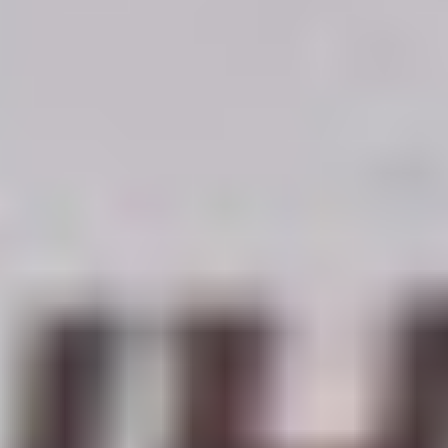
— NHL (@NHL)
March 28, 2026
That first NHL goal feeling 🥹
pic.twitter.com/Dy0VoC7Tnx
— New York Rangers (@NYRangers)
March 28, 2026
Zobraziť tento príspevok na Instagrame