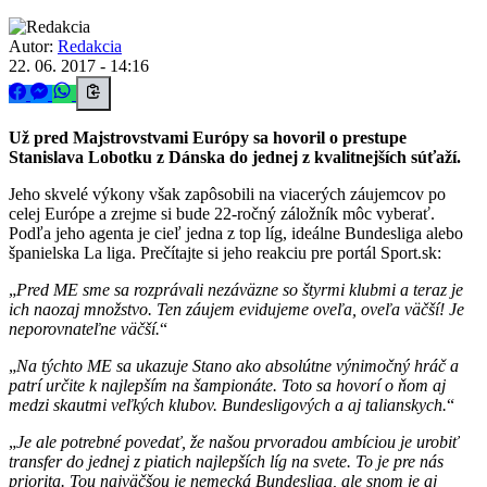
Autor:
Redakcia
22. 06. 2017 - 14:16
Už pred Majstrovstvami Európy sa hovoril o prestupe
Stanislava Lobotku z Dánska do jednej z kvalitnejších súťaží.
Jeho skvelé výkony však zapôsobili na viacerých záujemcov po
celej Európe a zrejme si bude 22-ročný záložník môc vyberať.
Podľa jeho agenta je cieľ jedna z top líg, ideálne Bundesliga alebo
španielska La liga. Prečítajte si jeho reakciu pre portál Sport.sk:
Pred ME sme sa rozprávali nezáväzne so štyrmi klubmi a teraz je
ich naozaj množstvo. Ten záujem evidujeme oveľa, oveľa väčší! Je
neporovnateľne väčší.
Na týchto ME sa ukazuje Stano ako absolútne výnimočný hráč a
patrí určite k najlepším na šampionáte. Toto sa hovorí o ňom aj
medzi skautmi veľkých klubov. Bundesligových a aj talianskych.
Je ale potrebné povedať, že našou prvoradou ambíciou je urobiť
transfer do jednej z piatich najlepších líg na svete. To je pre nás
priorita. Tou najväčšou je nemecká Bundesliga, ale snom je aj