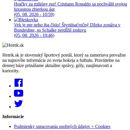
Hračky za milióny eur! Cristiano Ronaldo sa pochválil svojou
luxusnou zbierkou áut
(05. 08. 2026 - 10:59)
Vek je pre neho iba číslo! Štyridsaťročný Džeko zostáva v
Bundeslige, so Schalke predĺžil zmluvu
(05. 08. 2026 - 10:46)
Hetrik.sk je slovenský športový portál, ktorý sa zameriava prevažne
na najnovšie informácie zo sveta hokeja a futbalu. Pravidelne na
dennej báze prinášame aktuálne správy, góly, zaujímavosti a
kuriozity.
Informácie
Podmienky spracovania osobných údajov + Cookies