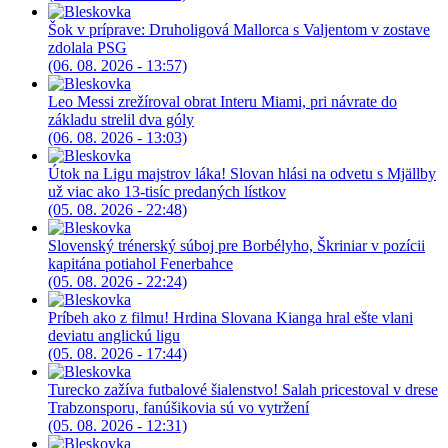
Šok v príprave: Druholigová Mallorca s Valjentom v zostave
zdolala PSG
(06. 08. 2026 - 13:57)
Leo Messi zrežíroval obrat Interu Miami, pri návrate do
základu strelil dva góly
(06. 08. 2026 - 13:03)
Útok na Ligu majstrov láka! Slovan hlási na odvetu s Mjällby
už viac ako 13-tisíc predaných lístkov
(05. 08. 2026 - 22:48)
Slovenský trénerský súboj pre Borbélyho, Škriniar v pozícii
kapitána potiahol Fenerbahce
(05. 08. 2026 - 22:24)
Príbeh ako z filmu! Hrdina Slovana Kianga hral ešte vlani
deviatu anglickú ligu
(05. 08. 2026 - 17:44)
Turecko zažíva futbalové šialenstvo! Salah pricestoval v drese
Trabzonsporu, fanúšikovia sú vo vytržení
(05. 08. 2026 - 12:31)