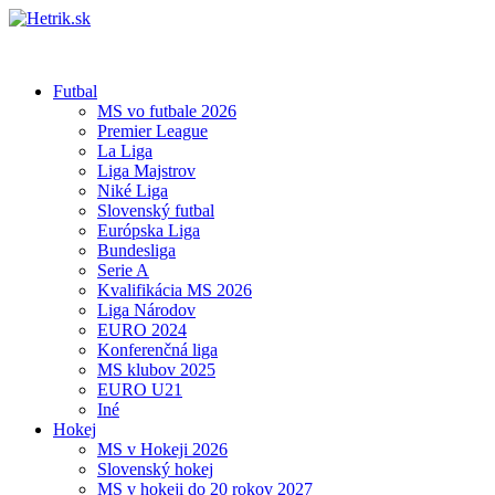
Futbal
MS vo futbale 2026
Premier League
La Liga
Liga Majstrov
Niké Liga
Slovenský futbal
Európska Liga
Bundesliga
Serie A
Kvalifikácia MS 2026
Liga Národov
EURO 2024
Konferenčná liga
MS klubov 2025
EURO U21
Iné
Hokej
MS v Hokeji 2026
Slovenský hokej
MS v hokeji do 20 rokov 2027