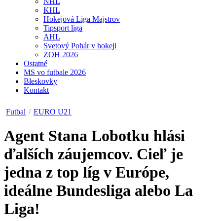
NHL
KHL
Hokejová Liga Majstrov
Tipsport liga
AHL
Svetový Pohár v hokeji
ZOH 2026
Ostatné
MS vo futbale 2026
Bleskovky
Kontakt
Futbal
/
EURO U21
Agent Stana Lobotku hlási
ďalších záujemcov. Cieľ je
jedna z top líg v Európe,
ideálne Bundesliga alebo La
Liga!