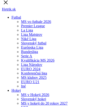
Hetrik.sk
Futbal
MS vo futbale 2026
Premier League
La Liga
Liga Majstrov
Niké Liga
Slovenský futbal
Európska Liga
Bundesliga
Serie A
Kvalifikácia MS 2026
Liga Národov
EURO 2024
Konferenčná liga
MS klubov 2025
EURO U21
Iné
Hokej
MS v Hokeji 2026
Slovenský hokej
MS v hokeji do 20 rokov 2027