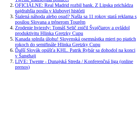
OFICIÁLNE: Real Madrid rozbil bank. Z Lipska prichádza
najdrahšia posila v klubovej histórii
Šialená náhoda alebo osud? Našla sa 11 rokov stará reklama s
posilou Slovana a trénerom Tourém
Zrodenie hviezdy: Tomáš Selič zničil Švajčiarov a ovládol
produktivitu Hlinka Gretzky Cupu
Kanada splnila úlohu! Slovenská osemnástka mieri po piatich
rokoch do semifinále Hlinka Gretzky Cupu
Ďalší Slovák opúšťa KHL. Patrik Rybár sa dohodol na konci
v Šanghaji
LIVE: Twente - Dunajská Streda / Konferenčná liga (online
prenos)