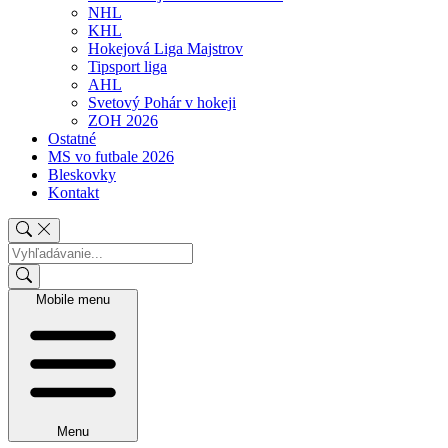
NHL
KHL
Hokejová Liga Majstrov
Tipsport liga
AHL
Svetový Pohár v hokeji
ZOH 2026
Ostatné
MS vo futbale 2026
Bleskovky
Kontakt
Mobile menu
Menu