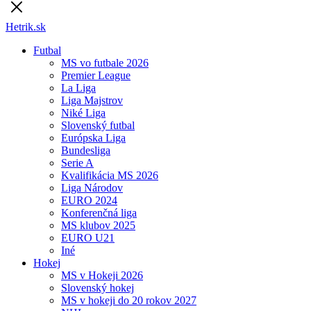
Hetrik.sk
Futbal
MS vo futbale 2026
Premier League
La Liga
Liga Majstrov
Niké Liga
Slovenský futbal
Európska Liga
Bundesliga
Serie A
Kvalifikácia MS 2026
Liga Národov
EURO 2024
Konferenčná liga
MS klubov 2025
EURO U21
Iné
Hokej
MS v Hokeji 2026
Slovenský hokej
MS v hokeji do 20 rokov 2027