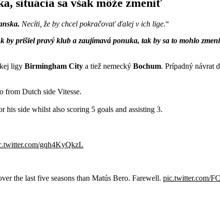
a, situácia sa však môže zmeniť
anska.
Necíti, že by chcel pokračovať ďalej v ich lige.
 by prišiel pravý klub a zaujímavá ponuka, tak by sa to mohlo zmeniť.
kej ligy
Birmingham City
a tiež nemecký
Bochum
. Prípadný návrat 
 from Dutch side Vitesse.
his side whilst also scoring 5 goals and assisting 3.
c.twitter.com/gqh4KyQkzL
ver the last five seasons than Matús Bero. Farewell.
pic.twitter.com