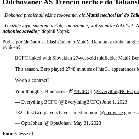
Odchovanec AS Trenčín nechce do Taliansk
Dokonca prebiehali vážne rokovania, ale
Matúš nechcel ísť do Tali
Uvažuje iným smerom, avšak, samozrejme, stať sa môže čokoľvek.
Ak
nakoniec zavedie
,
doplnil Vojtek.
Podľa portálu šport.sk hlási záujem o Matúša Bera tím z druhej anglic
vylúčený.
BCFC linked with Slovakian 27-year-old midfielder Matúš Bero
This season, Bero played 2748 minutes of his 31 appearances for 
Worth a contract?
Your thoughts, Bluenoses? 💭
#BCFC
||
@EverythingBCFC
pi
— Everything BCFC (@EverythingBCFC)
June 1, 2023
132 - Just two players have started in more
@eredivisie
games o
— OptaJohan (@OptaJohan)
May 31, 2023
Foto:
vitesse.nl