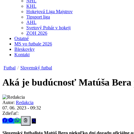
NHL
KHL
Hokejová Liga Majstrov
Tipsport liga
AHL
Svetový Pohár v hokeji
ZOH 2026
Ostatné
MS vo futbale 2026
Bleskovky
Kontakt
Futbal
/
Slovenský futbal
Aká je budúcnosť Matúša Bera
Autor:
Redakcia
07. 06. 2023 - 09:32
Zdieľať:
Slovenský futbalista Matúš Bero niekoľko dní dozadu
oficiálne 