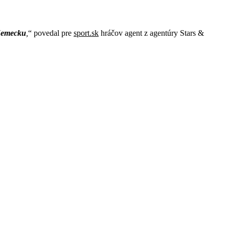
 Nemecku
,
povedal pre
sport.sk
hráčov agent z agentúry Stars &