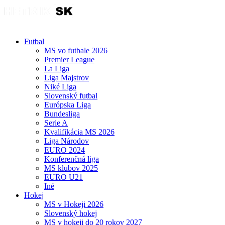
Futbal
MS vo futbale 2026
Premier League
La Liga
Liga Majstrov
Niké Liga
Slovenský futbal
Európska Liga
Bundesliga
Serie A
Kvalifikácia MS 2026
Liga Národov
EURO 2024
Konferenčná liga
MS klubov 2025
EURO U21
Iné
Hokej
MS v Hokeji 2026
Slovenský hokej
MS v hokeji do 20 rokov 2027