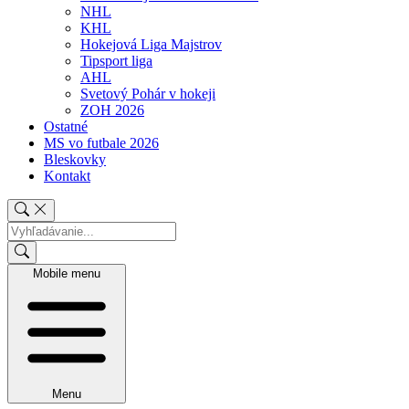
NHL
KHL
Hokejová Liga Majstrov
Tipsport liga
AHL
Svetový Pohár v hokeji
ZOH 2026
Ostatné
MS vo futbale 2026
Bleskovky
Kontakt
Mobile menu
Menu