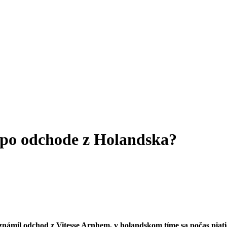
 po odchode z Holandska?
oznámil odchod z Vitesse Arnhem
, v holandskom tíme sa počas piat