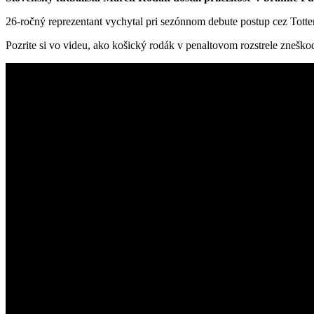
26-ročný reprezentant vychytal pri sezónnom debute postup cez Tott
Pozrite si vo videu, ako košický rodák v penaltovom rozstrele zneš