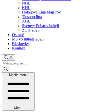
NHL
KHL
Hokejová Liga Majstrov
Tipsport liga
AHL
Svetový Pohár v hokeji
ZOH 2026
Ostatné
MS vo futbale 2026
Bleskovky
Kontakt
Mobile menu
Menu