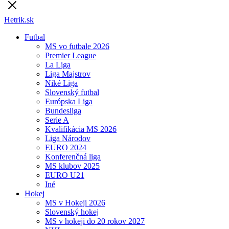
Hetrik.sk
Futbal
MS vo futbale 2026
Premier League
La Liga
Liga Majstrov
Niké Liga
Slovenský futbal
Európska Liga
Bundesliga
Serie A
Kvalifikácia MS 2026
Liga Národov
EURO 2024
Konferenčná liga
MS klubov 2025
EURO U21
Iné
Hokej
MS v Hokeji 2026
Slovenský hokej
MS v hokeji do 20 rokov 2027