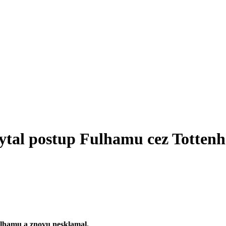
tal postup Fulhamu cez Totten
ulhamu a znovu nesklamal.