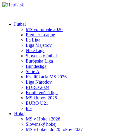
Futbal
MS vo futbale 2026
Premier League
La Liga
Liga Majstrov
Niké Liga
Slovenský futbal
Európska Liga
Bundesliga
Serie A
Kvalifikácia MS 2026
Liga Národov
EURO 2024
Konferenčná liga
MS klubov 2025
EURO U21
Iné
Hokej
MS v Hokeji 2026
Slovenský hokej
MS v hokeji do 20 rokov 2027