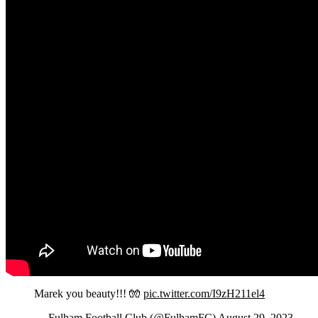
Marek you beauty!!! 🧤
pic.twitter.com/I9zH211el4
— Fulham Football Club (@FulhamFC)
August 29, 2023