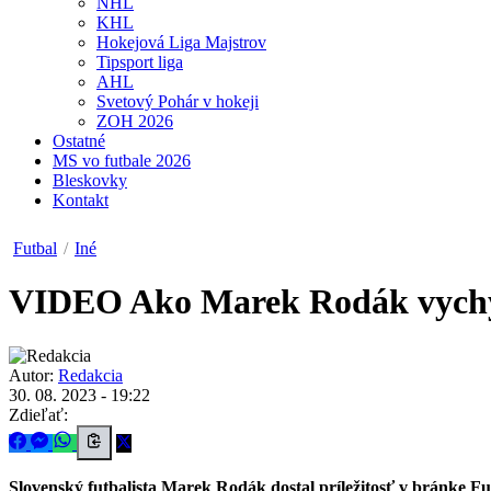
NHL
KHL
Hokejová Liga Majstrov
Tipsport liga
AHL
Svetový Pohár v hokeji
ZOH 2026
Ostatné
MS vo futbale 2026
Bleskovky
Kontakt
Futbal
/
Iné
VIDEO
Ako Marek Rodák vychy
Autor:
Redakcia
30. 08. 2023 - 19:22
Zdieľať:
Slovenský futbalista Marek Rodák dostal príležitosť v bránke F