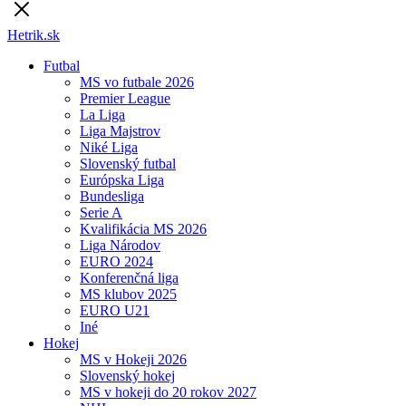
Hetrik.sk
Futbal
MS vo futbale 2026
Premier League
La Liga
Liga Majstrov
Niké Liga
Slovenský futbal
Európska Liga
Bundesliga
Serie A
Kvalifikácia MS 2026
Liga Národov
EURO 2024
Konferenčná liga
MS klubov 2025
EURO U21
Iné
Hokej
MS v Hokeji 2026
Slovenský hokej
MS v hokeji do 20 rokov 2027