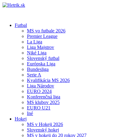
Futbal
MS vo futbale 2026
Premier League
La Liga
Liga Majstrov
Niké Liga
Slovenský futbal
Európska Liga
Bundesliga
Serie A
Kvalifikácia MS 2026
Liga Národov
EURO 2024
Konferenčná liga
MS klubov 2025
EURO U21
Iné
Hokej
MS v Hokeji 2026
Slovenský hokej
MS v hokeji do 20 rokov 2027