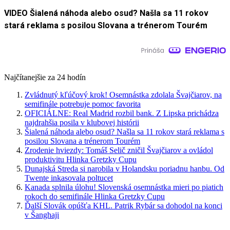
VIDEO Šialená náhoda alebo osud? Našla sa 11 rokov
stará reklama s posilou Slovana a trénerom Tourém
Najčítanejšie za 24 hodín
Zvládnutý kľúčový krok! Osemnástka zdolala Švajčiarov, na
semifinále potrebuje pomoc favorita
OFICIÁLNE: Real Madrid rozbil bank. Z Lipska prichádza
najdrahšia posila v klubovej histórii
Šialená náhoda alebo osud? Našla sa 11 rokov stará reklama s
posilou Slovana a trénerom Tourém
Zrodenie hviezdy: Tomáš Selič zničil Švajčiarov a ovládol
produktivitu Hlinka Gretzky Cupu
Dunajská Streda si narobila v Holandsku poriadnu hanbu. Od
Twente inkasovala poltucet
Kanada splnila úlohu! Slovenská osemnástka mieri po piatich
rokoch do semifinále Hlinka Gretzky Cupu
Ďalší Slovák opúšťa KHL. Patrik Rybár sa dohodol na konci
v Šanghaji