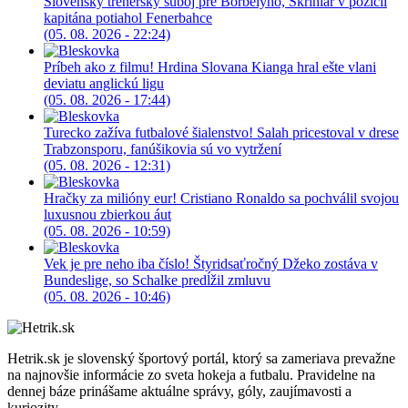
Slovenský trénerský súboj pre Borbélyho, Škriniar v pozícii
kapitána potiahol Fenerbahce
(05. 08. 2026 - 22:24)
Príbeh ako z filmu! Hrdina Slovana Kianga hral ešte vlani
deviatu anglickú ligu
(05. 08. 2026 - 17:44)
Turecko zažíva futbalové šialenstvo! Salah pricestoval v drese
Trabzonsporu, fanúšikovia sú vo vytržení
(05. 08. 2026 - 12:31)
Hračky za milióny eur! Cristiano Ronaldo sa pochválil svojou
luxusnou zbierkou áut
(05. 08. 2026 - 10:59)
Vek je pre neho iba číslo! Štyridsaťročný Džeko zostáva v
Bundeslige, so Schalke predĺžil zmluvu
(05. 08. 2026 - 10:46)
Hetrik.sk je slovenský športový portál, ktorý sa zameriava prevažne
na najnovšie informácie zo sveta hokeja a futbalu. Pravidelne na
dennej báze prinášame aktuálne správy, góly, zaujímavosti a
kuriozity.