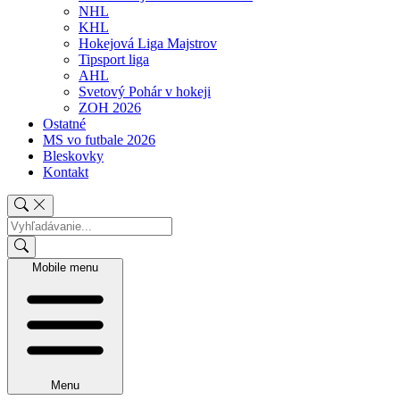
NHL
KHL
Hokejová Liga Majstrov
Tipsport liga
AHL
Svetový Pohár v hokeji
ZOH 2026
Ostatné
MS vo futbale 2026
Bleskovky
Kontakt
Mobile menu
Menu