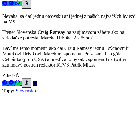
Neváhal sa dať jednu otcovskú ani jednej z našich najväčších hviezd
na MS.
Tréner Slovenska Craig Ramsay na zaujímavom zábere ako na
striedačke potrestal Mareka Hrivíka. A dôvod?
Baví ma tento moment, ako dal Craig Ramsay jednu "výchovnú"
Marekovi Hrivíkovi. Marek mi spomenul, že sa smial na góle
Cehlárika (proti USA) a hneď za to pykal. , spomenul na twitteri
zaujímavý postreh redaktor RTVS Patrik Mitas.
Zdieľať:
Tagy:
Slovensko