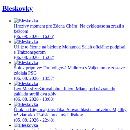
Bleskovky
Hrozivý moment pre Zdena Cháru! Na cyklotrase sa zrazil s
bežcom
(06. 08. 2026 - 16:05)
Už je to čierne na bielom: Mohamed Salah oficiálne podpísal
s Trabzonsporom
(06. 08. 2026 - 15:02)
Šok v príprave: Druholigová Mallorca s Valjentom v zostave
zdolala PSG
(06. 08. 2026 - 13:57)
Leo Messi zrežíroval obrat Interu Miami, pri návrate do
základu strelil dva góly
(06. 08. 2026 - 13:03)
Útok na Ligu majstrov láka! Slovan hlási na odvetu s Mjällby
už viac ako 13-tisíc predaných lístkov
(05. 08. 2026 - 22:48)