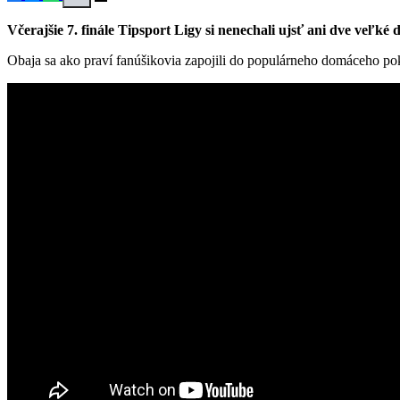
Včerajšie 7. finále Tipsport Ligy si nenechali ujsť ani dve ve
Obaja sa ako praví fanúšikovia zapojili do populárneho domáceho pokr