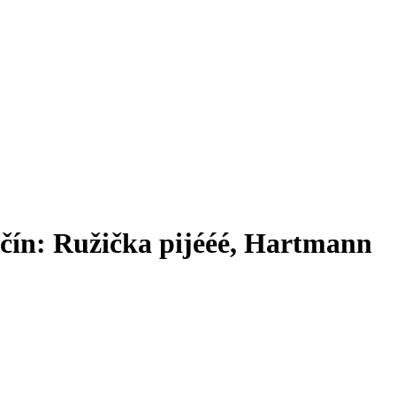
čín: Ružička pijééé, Hartmann