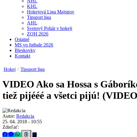
NHL
KHL
Hokejová Liga Majstrov
Tipsport liga
AHL
Svetový Pohár v hokeji
ZOH 2026
Ostatné
MS vo futbale 2026
Bleskovky
Kontakt
Hokej
/
Tipsport liga
VIDEO
Ako sa Hossa s Gáborík
tiež pijééé a všetci pijú! (VIDEO
Autor:
Redakcia
25. 04. 2018 - 10:55
Zdieľať: