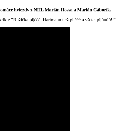
ľké domáce hviezdy z NHL Marián Hossa a Marián Gáborík.
iku: "Ružička pijééé, Hartmann tiež pijééé a všetci pijúúúú!!"