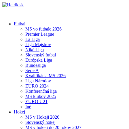
Futbal
MS vo futbale 2026
Premier League
La Liga
Liga Majstrov
Niké Liga
Slovenský futbal
Európska Liga
Bundesliga
Serie A
Kvalifikácia MS 2026
Liga Národov
EURO 2024
Konferenčná liga
MS klubov 2025
EURO U21
Iné
Hokej
MS v Hokeji 2026
Slovenský hokej
MS v hokeji do 20 rokov 2027