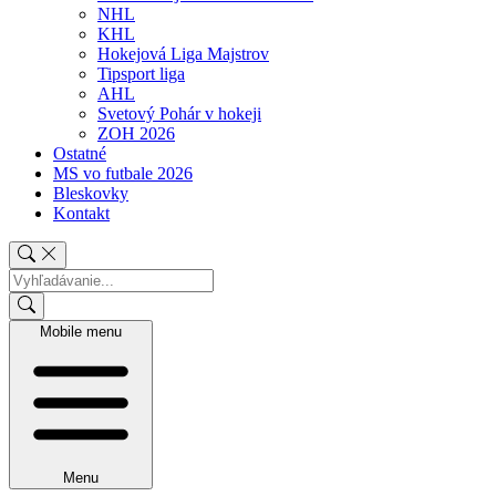
NHL
KHL
Hokejová Liga Majstrov
Tipsport liga
AHL
Svetový Pohár v hokeji
ZOH 2026
Ostatné
MS vo futbale 2026
Bleskovky
Kontakt
Mobile menu
Menu