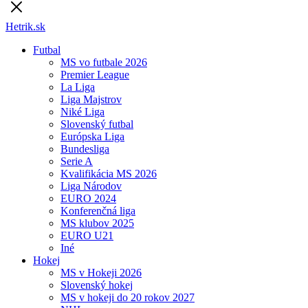
Hetrik.sk
Futbal
MS vo futbale 2026
Premier League
La Liga
Liga Majstrov
Niké Liga
Slovenský futbal
Európska Liga
Bundesliga
Serie A
Kvalifikácia MS 2026
Liga Národov
EURO 2024
Konferenčná liga
MS klubov 2025
EURO U21
Iné
Hokej
MS v Hokeji 2026
Slovenský hokej
MS v hokeji do 20 rokov 2027