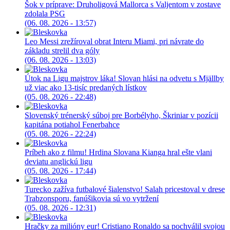
Šok v príprave: Druholigová Mallorca s Valjentom v zostave
zdolala PSG
(06. 08. 2026 - 13:57)
Leo Messi zrežíroval obrat Interu Miami, pri návrate do
základu strelil dva góly
(06. 08. 2026 - 13:03)
Útok na Ligu majstrov láka! Slovan hlási na odvetu s Mjällby
už viac ako 13-tisíc predaných lístkov
(05. 08. 2026 - 22:48)
Slovenský trénerský súboj pre Borbélyho, Škriniar v pozícii
kapitána potiahol Fenerbahce
(05. 08. 2026 - 22:24)
Príbeh ako z filmu! Hrdina Slovana Kianga hral ešte vlani
deviatu anglickú ligu
(05. 08. 2026 - 17:44)
Turecko zažíva futbalové šialenstvo! Salah pricestoval v drese
Trabzonsporu, fanúšikovia sú vo vytržení
(05. 08. 2026 - 12:31)
Hračky za milióny eur! Cristiano Ronaldo sa pochválil svojou