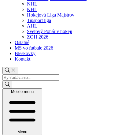
NHL
KHL
Hokejová Liga Majstrov
Tipsport liga
AHL
Svetový Pohár v hokeji
ZOH 2026
Ostatné
MS vo futbale 2026
Bleskovky
Kontakt
Mobile menu
Menu