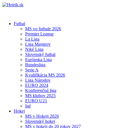
Futbal
MS vo futbale 2026
Premier League
La Liga
Liga Majstrov
Niké Liga
Slovenský futbal
Európska Liga
Bundesliga
Serie A
Kvalifikácia MS 2026
Liga Národov
EURO 2024
Konferenčná liga
MS klubov 2025
EURO U21
Iné
Hokej
MS v Hokeji 2026
Slovenský hokej
MS v hokeji do 20 rokov 2027