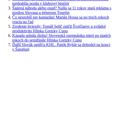
najdrahšia posila v klubovej histórii
Šialená náhoda alebo osud? Našla sa 11 rokov stará reklama s
posilou Slovana a trénerom Tourém
Čo neurobíš pre kamaráta! Marián Hossa sa po troch rokoch
vracia na ľad
Zrodenie hviezdy: Tomáš Selič zničil Švajčiarov a ovládol
produktivitu Hlinka Gretzky Cupu
Kanada splnila úlohu! Slovenská osemnástka mieri po piatich
rokoch do semifinále Hlinka Gretzky Cupu
Ďalší Slovák opúšťa KHL. Patrik Rybár sa dohodol na konci
v Šanghaji