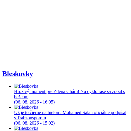
Bleskovky
Hrozivý moment pre Zdena Cháru! Na cyklotrase sa zrazil s
bežcom
(06. 08. 2026 - 16:05)
Už je to čierne na bielom: Mohamed Salah oficiálne podpísal
s Trabzonsporom
(06. 08. 2026 - 15:02)