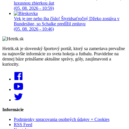
luxusnou zbierkou áut
(05. 08. 2026 - 10:59)
Vek je pre neho iba číslo! Štyridsaťročný Džeko zostáva v
Bundeslige, so Schalke predĺžil zmluvu
(05. 08. 2026 - 10:46)
Hetrik.sk je slovenský športový portál, ktorý sa zameriava prevažne
na najnovšie informácie zo sveta hokeja a futbalu. Pravidelne na
dennej báze prinášame aktuálne správy, góly, zaujímavosti a
kuriozity.
Informácie
Podmienky spracovania osobných údajov + Cookies
RSS Feed