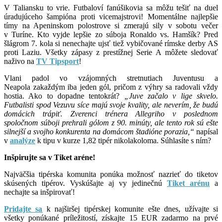
V Taliansku to vrie. Futbaloví fanúšikovia sa môžu tešiť na duel
úradujúceho šampióna proti vicemajstrovi! Momentálne najlepšie
tímy na Apeninskom polostrove si zmerajú sily v sobotu večer
v Turíne. Kto vyjde lepšie zo súboja Ronaldo vs. Hamšík? Pred
šlágrom 7. kola si nenechajte ujsť tiež vybičované rímske derby AS
proti Laziu. Všetky zápasy z prestížnej Serie A môžete sledovať
naživo na
TV Tipsport
!
Vlani padol vo vzájomných stretnutiach Juventusu a
Neapola zakaždým iba jeden gól, pričom z výhry sa radovali vždy
hostia. Ako to dopadne tentokrát?
„Juve začalo v lige skvelo.
Futbalisti spod Vezuvu síce majú svoje kvality, ale neverím, že budú
domácich trápiť. Zverenci trénera Allegriho v poslednom
spoločnom súboji prehrali gólom z 90. minúty, ale tento rok sú ešte
silnejší a svojho konkurenta na domácom štadióne porazia,“
napísal
v
analýze
k tipu v kurze 1,82 tipér nikolakoloma. Súhlasíte s ním?
Inšpirujte sa v Tiket aréne!
Najväčšia tipérska komunita ponúka možnosť nazrieť do tiketov
skúsených tipérov. Vyskúšajte aj vy jedinečnú
Tiket arénu
a
nechajte sa inšpirovať!
Pridajte
sa
k najširšej tipérskej komunite ešte dnes, užívajte si
všetky ponúkané príležitostí, získajte 15 EUR zadarmo na prvé