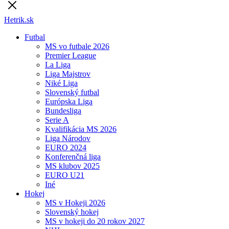
Hetrik.sk
Futbal
MS vo futbale 2026
Premier League
La Liga
Liga Majstrov
Niké Liga
Slovenský futbal
Európska Liga
Bundesliga
Serie A
Kvalifikácia MS 2026
Liga Národov
EURO 2024
Konferenčná liga
MS klubov 2025
EURO U21
Iné
Hokej
MS v Hokeji 2026
Slovenský hokej
MS v hokeji do 20 rokov 2027