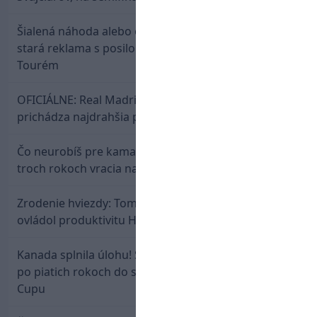
Šialená náhoda alebo osud? Našla sa 11 rokov
stará reklama s posilou Slovana a trénerom
Tourém
OFICIÁLNE: Real Madrid rozbil bank. Z Lipska
prichádza najdrahšia posila v klubovej histórii
Čo neurobíš pre kamaráta! Marián Hossa sa po
troch rokoch vracia na ľad
Zrodenie hviezdy: Tomáš Selič zničil Švajčiarov a
ovládol produktivitu Hlinka Gretzky Cupu
Kanada splnila úlohu! Slovenská osemnástka mieri
po piatich rokoch do semifinále Hlinka Gretzky
Cupu