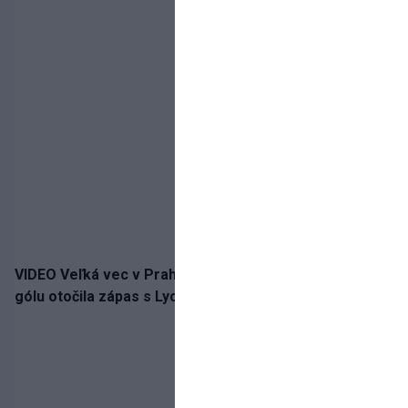
VIDEO Veľká vec v Prahe. Sparta napriek vlastnému
gólu otočila zápas s Lyonom