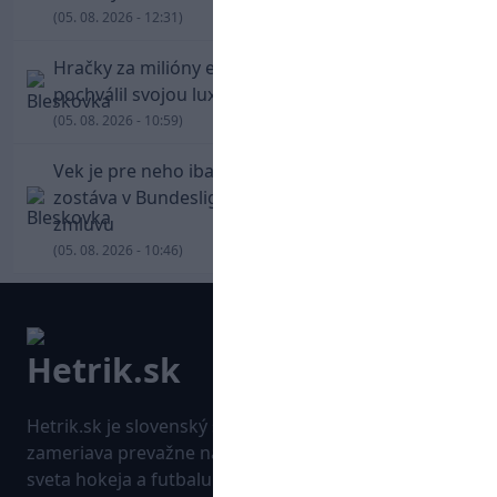
(05. 08. 2026 - 12:31)
Hračky za milióny eur! Cristiano Ronaldo sa
pochválil svojou luxusnou zbierkou áut
(05. 08. 2026 - 10:59)
Vek je pre neho iba číslo! Štyridsaťročný Džeko
zostáva v Bundeslige, so Schalke predĺžil
zmluvu
(05. 08. 2026 - 10:46)
Hetrik.sk je slovenský športový portál, ktorý sa
zameriava prevažne na najnovšie informácie zo
sveta hokeja a futbalu. Pravidelne na dennej báze