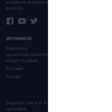
prinášame aktuálne správy, góly, zaujímavosti a
kuriozity.
INFORMÁCIE
MAPA WEBU:
Podmienky
Futbal
spracovania osobných
Hokej
údajov + Cookies
Ostatné
RSS Feed
Bleskovky
Kontakt
Copyright Hetrik.sk © 2026 Autorské práva sú
vyhradené.