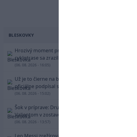
BLESKOVKY
Hrozivý moment pre Zdena Cháru! Na
cyklotrase sa zrazil s bežcom
(06. 08. 2026 - 16:05)
Už je to čierne na bielom: Mohamed Salah
oficiálne podpísal s Trabzonsporom
(06. 08. 2026 - 15:02)
Šok v príprave: Druholigová Mallorca s
Valjentom v zostave zdolala PSG
(06. 08. 2026 - 13:57)
Leo Messi zrežíroval obrat Interu Miami, pri