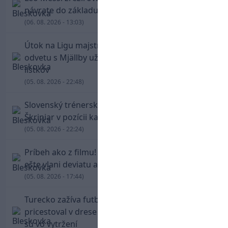
návrate do základu strelil dva góly
(06. 08. 2026 - 13:03)
Útok na Ligu majstrov láka! Slovan hlási na
odvetu s Mjällby už viac ako 13-tisíc predaných
lístkov
(05. 08. 2026 - 22:48)
Slovenský trénerský súboj pre Borbélyho,
Škriniar v pozícii kapitána potiahol Fenerbahce
(05. 08. 2026 - 22:24)
Príbeh ako z filmu! Hrdina Slovana Kianga hral
ešte vlani deviatu anglickú ligu
(05. 08. 2026 - 17:44)
Turecko zažíva futbalové šialenstvo! Salah
pricestoval v drese Trabzonsporu, fanúšikovia
sú vo vytržení