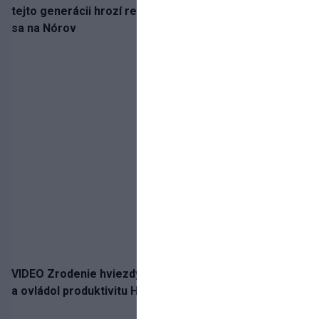
tejto generácii hrozí reprezentačné prázdno. Pozrime
sa na Nórov
VIDEO Zrodenie hviezdy: Tomáš Selič zničil Švajčiarov
a ovládol produktivitu Hlinka Gretzky Cupu