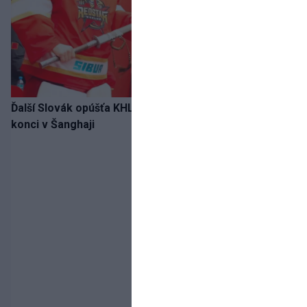
Ďalší Slovák opúšťa KHL. Patrik Rybár sa dohodol na
konci v Šanghaji