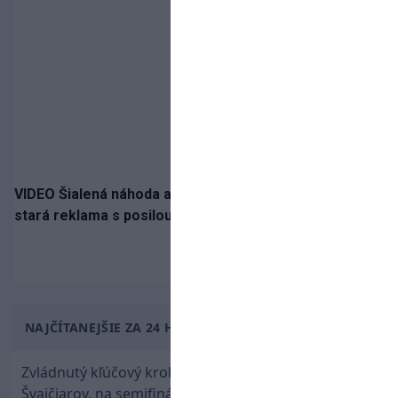
VIDEO Šialená náhoda alebo osud? Našla sa 11 rokov
stará reklama s posilou Slovana a trénerom Tourém
NAJČÍTANEJŠIE ZA 24 HODÍN
Zvládnutý kľúčový krok! Osemnástka zdolala
Švajčiarov, na semifinále potrebuje pomoc favorita