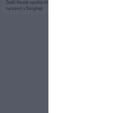
Ďalší Slovák opúšťa KHL. Patrik Rybár sa dohodol
na konci v Šanghaji