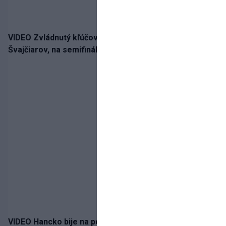
VIDEO Zvládnutý kľúčový krok! Osemnástka zdolala
Švajčiarov, na semifinále potrebuje pomoc favorita
VIDEO Hancko bije na poplach! Zaspali sme dobu, po