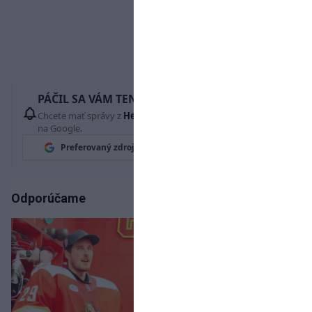
PÁČIL SA VÁM TENTO ČLÁNOK?
Chcete mať správy z
Hetrik.sk
vždy ako prví? Pridajte si nás
na Google.
Preferovaný zdroj
Google News
Odporúčame