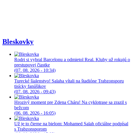
Bleskovky
Rodri si vybral Barcelonu a odmietol Real. Kluby už rokujú o
prestupovej čiastke
(07. 08. 2026 - 10:34)
Turecké šialenstvo! Salaha vítali na štadióne Trabzonsporu
tisícky fanúšikov
(07. 08. 2026 - 09:43)
Hrozivý moment pre Zdena Cháru! Na cyklotrase sa zrazil s
bežcom
(06. 08. 2026 - 16:05)
Už je to čierne na bielom: Mohamed Salah oficiálne podpísal
s Trabzonsporom