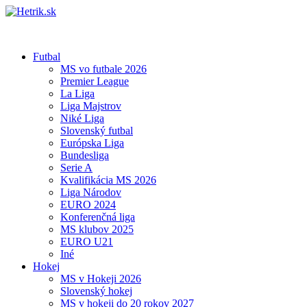
Futbal
MS vo futbale 2026
Premier League
La Liga
Liga Majstrov
Niké Liga
Slovenský futbal
Európska Liga
Bundesliga
Serie A
Kvalifikácia MS 2026
Liga Národov
EURO 2024
Konferenčná liga
MS klubov 2025
EURO U21
Iné
Hokej
MS v Hokeji 2026
Slovenský hokej
MS v hokeji do 20 rokov 2027