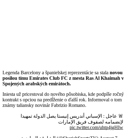
Legenda Barcelony a španielskej reprezentácie sa stala
novou
posilou tímu Emirates Club FC z mesta Ras Al Khaimah v
Spojených arabských emirátoch.
Iniesta už pricestoval do nového pôsobiska, kde podpíše ročný
kontrakt s opciou na predĺženie o ďalší rok. Informoval o tom
známy taliansky novinár Fabrizio Romano.
🚨 عاجل : الإسباني أندريس إنيستا يصل الدولة تمهيدا
لإنضمامه لصفوف فريق الإمارات
pic.twitter.com/uhtp4jgHIw