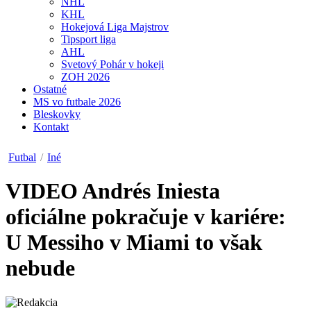
NHL
KHL
Hokejová Liga Majstrov
Tipsport liga
AHL
Svetový Pohár v hokeji
ZOH 2026
Ostatné
MS vo futbale 2026
Bleskovky
Kontakt
Futbal
/
Iné
VIDEO
Andrés Iniesta
oficiálne pokračuje v kariére:
U Messiho v Miami to však
nebude