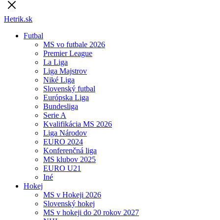
Hetrik.sk
Futbal
MS vo futbale 2026
Premier League
La Liga
Liga Majstrov
Niké Liga
Slovenský futbal
Európska Liga
Bundesliga
Serie A
Kvalifikácia MS 2026
Liga Národov
EURO 2024
Konferenčná liga
MS klubov 2025
EURO U21
Iné
Hokej
MS v Hokeji 2026
Slovenský hokej
MS v hokeji do 20 rokov 2027