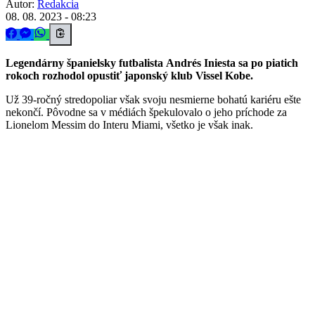
Autor:
Redakcia
08. 08. 2023 - 08:23
Legendárny španielsky futbalista Andrés Iniesta sa po piatich
rokoch rozhodol opustiť japonský klub Vissel Kobe.
Už 39-ročný stredopoliar však svoju nesmierne bohatú kariéru ešte
nekončí. Pôvodne sa v médiách špekulovalo o jeho príchode za
Lionelom Messim do Interu Miami, všetko je však inak.