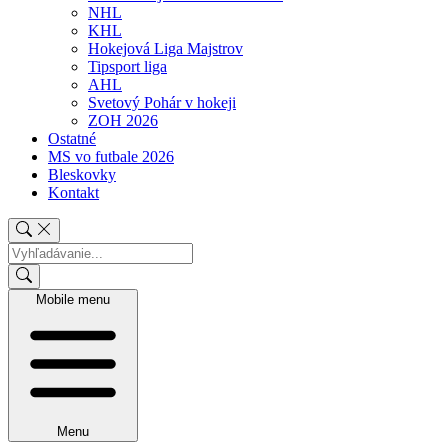
NHL
KHL
Hokejová Liga Majstrov
Tipsport liga
AHL
Svetový Pohár v hokeji
ZOH 2026
Ostatné
MS vo futbale 2026
Bleskovky
Kontakt
Mobile menu
Menu