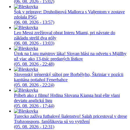
(06. 08. 2026 - 15:02)
Šok v príprave: Druholigová Mallorca s Valjentom v zostave
zdolala PSG
(06. 08. 2026 - 13:57)
Leo Messi zrežíroval obrat Interu Miami, pri návrate do
základu strelil dva góly
(06. 08. 2026 - 13:03)
Útok na Ligu majstrov láka! Slovan hlási na odvetu s Mjällby
už viac ako 13-tisíc predaných lístkov
(05. 08. 2026 - 22:48)
Slovenský trénerský súboj pre Borbélyho, Škriniar v pozícii
kapitána potiahol Fenerbahce
(05. 08. 2026 - 22:24)
Príbeh ako z filmu! Hrdina Slovana Kianga hral ešte vlani
deviatu anglickú ligu
(05. 08. 2026 - 17:44)
Turecko zažíva futbalové šialenstvo! Salah pricestoval v drese
Trabzonsporu, fanúšikovia sú vo vytržení
(05. 08. 2026 - 12:31)