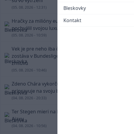
sú vo vytržení
(05. 08. 2026 - 12:31)
Bleskovky
Kontakt
Hračky za milióny eur! Cristiano Ronaldo sa
pochválil svojou luxusnou zbierkou áut
(05. 08. 2026 - 10:59)
Vek je pre neho iba číslo! Štyridsaťročný Džeko
zostáva v Bundeslige, so Schalke predĺžil
zmluvu
(05. 08. 2026 - 10:46)
Zdeno Chára vykorčuľoval na ľad! V Trenčíne sa
pripravuje na svoju blížiacu sa rozlúčku
(04. 08. 2026 - 20:33)
Ter Stegen mieri na hosťovanie do slávneho
Ajaxu
(04. 08. 2026 - 10:56)