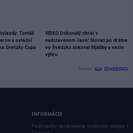
hviezdy: Tomáš
VIDEO Dokonalý obrat v
čiarov a ovládol
nadstavenom čase! Slovan po dráme
nka Gretzky Cupu
vo Švédsku šokoval Mjällby a vezie
výhru
INFORMÁCIE
Podmienky spracovania osobných údajov +