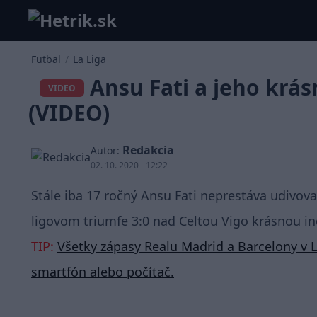
Futbal
/
La Liga
Ansu Fati a jeho krásn
VIDEO
(VIDEO)
Redakcia
Autor:
02. 10. 2020 - 12:22
Stále iba 17 ročný Ansu Fati neprestáva udivova
ligovom triumfe 3:0 nad Celtou Vigo krásnou in
TIP:
Všetky zápasy Realu Madrid a Barcelony v L
smartfón alebo počítač.