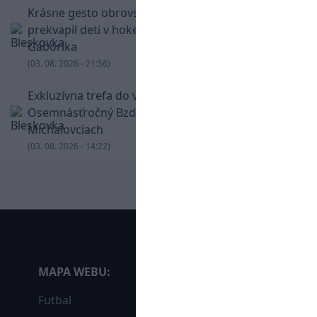
Krásne gesto obrovskej legendy. Chára
prekvapil deti v hokejovej škole Mariána
Gáboríka
(03. 08. 2026 - 21:56)
Exkluzívna trefa do vinkla v hodine dvanástej!
Osemnásťročný Bzdyl zariadil triumf Žiliny v
Michalovciach
(03. 08. 2026 - 14:22)
MAPA WEBU:
Futbal