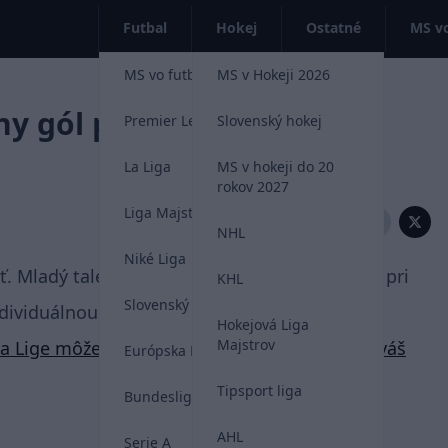
Futbal
Hokej
Ostatné
MS vo
MS vo futbale 2026
MS v Hokeji 2026
y gól proti Celte Vigo
Premier League
Slovenský hokej
La Liga
MS v hokeji do 20
rokov 2027
Liga Majstrov
Zdieľať:
NHL
Niké Liga
ť. Mladý talent Barcelony sa včera predviedol pri
KHL
Slovenský futbal
dividuálnou akciou.
Hokejová Liga
Majstrov
a Lige môžete teraz zadarmo sledovať aj cez váš
Európska Liga
Tipsport liga
Bundesliga
AHL
Serie A