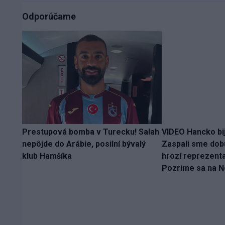
Odporúčame
Prestupová bomba v Turecku! Salah
VIDEO Hancko bij
nepôjde do Arábie, posilní bývalý
Zaspali sme dobu
klub Hamšíka
hrozí reprezent
Pozrime sa na 