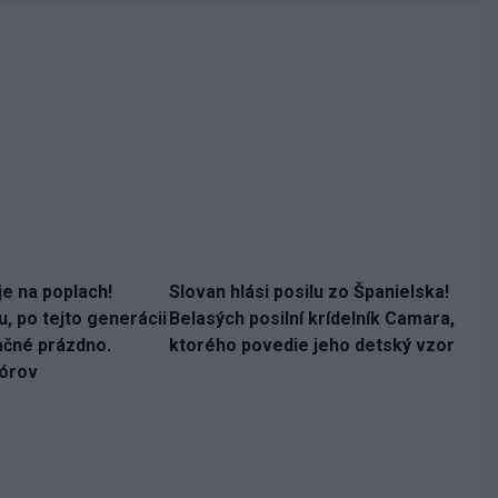
e na poplach!
Slovan hlási posilu zo Španielska!
, po tejto generácii
Belasých posilní krídelník Camara,
ačné prázdno.
ktorého povedie jeho detský vzor
Nórov