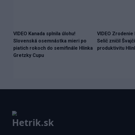
VIDEO Kanada splnila úlohu!
VIDEO Zrodenie 
Slovenská osemnástka mieri po
Selič zničil Švaj
piatich rokoch do semifinále Hlinka
produktivitu Hli
Gretzky Cupu