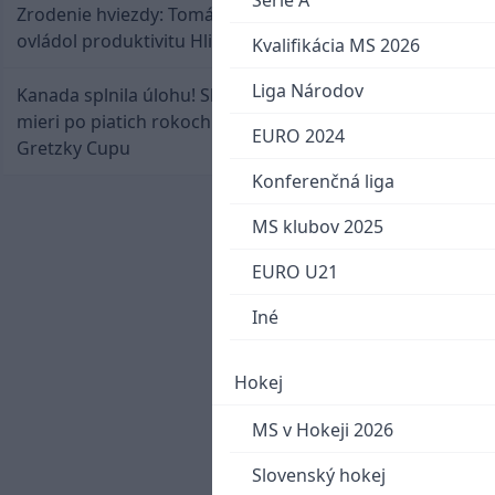
Serie A
Zrodenie hviezdy: Tomáš Selič zničil Švajčiarov a
ovládol produktivitu Hlinka Gretzky Cupu
Kvalifikácia MS 2026
Liga Národov
Kanada splnila úlohu! Slovenská osemnástka
mieri po piatich rokoch do semifinále Hlinka
EURO 2024
Gretzky Cupu
Konferenčná liga
MS klubov 2025
EURO U21
Iné
Hokej
MS v Hokeji 2026
Slovenský hokej