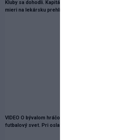
Kluby sa dohodli. Kapitán Sparty Praha Lukáš Haraslín
mieri na lekársku prehliadku
VIDEO O bývalom hráčovi Zlatých Moraviec hovorí celý
futbalový svet. Pri oslave gólu sa prepadol do turnela