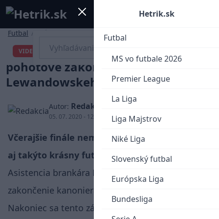
Mobile menu
Menu
Hetrik.sk
Futbal
/
Iné
Futbal
Asistencia Neuera a
VIDEO
MS vo futbale 2026
pohotové zakončenie
Premier League
Lewandowskeho (VIDEO)
La Liga
Redakcia
Autor:
05. 07. 2020 - 12:56
Liga Majstrov
Včerajšie finále nemeckého pohára prinieslo
Niké Liga
aj takýto krásny futbalový moment.
Slovenský futbal
Asistencia brankára Manuela Neuera a pohotové
Európska Liga
zakončenie kanoniera Roberta Lewandowskeho.
Bundesliga
Nakoniec sa tento zásah ukázal proti