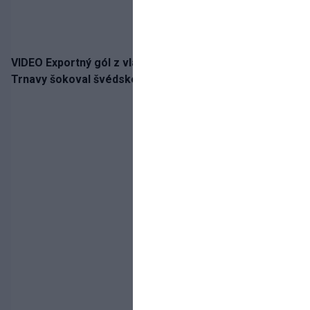
VIDEO Exportný gól z vlastnej polovice: Bývalý útočník
Trnavy šokoval švédskeho giganta