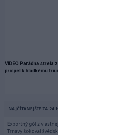
VIDEO Parádna strela z hranice šestnástky: Rusnák
prispel k hladkému triumfu Seattlu
NAJČÍTANEJŠIE ZA 24 HODÍN
Exportný gól z vlastnej polovice: Bývalý útočník
Trnavy šokoval švédskeho giganta