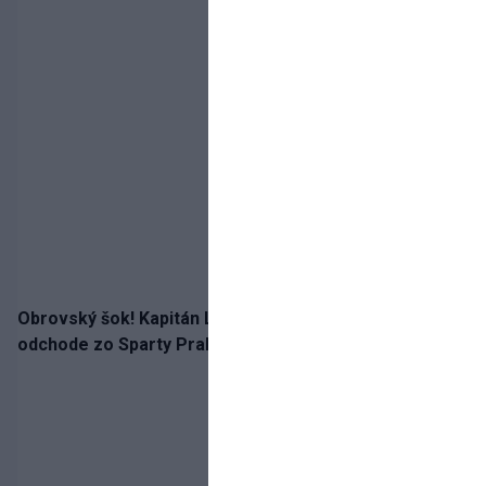
Obrovský šok! Kapitán Lukáš Haraslín je údajne na
odchode zo Sparty Praha