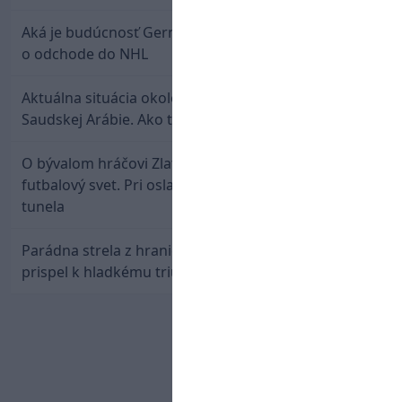
Aká je budúcnosť Gernáta a Pánika? Rusi špekulujú
o odchode do NHL
Aktuálna situácia okolo prestupu Haraslína do
Saudskej Arábie. Ako to je?
O bývalom hráčovi Zlatých Moraviec hovorí celý
futbalový svet. Pri oslave gólu sa prepadol do
tunela
Parádna strela z hranice šestnástky: Rusnák
prispel k hladkému triumfu Seattlu