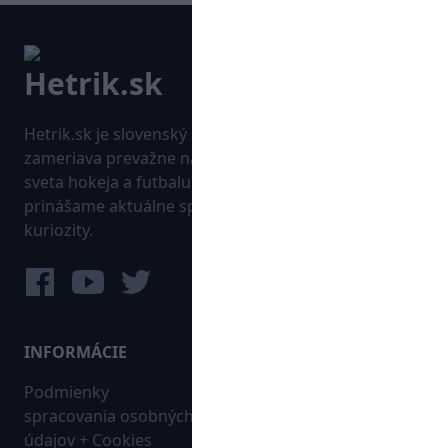
Hetrik.sk je slovenský športový portál, ktorý sa
zameriava prevažne na najnovšie informácie zo
sveta hokeja a futbalu. Pravidelne na dennej báze
prinášame aktuálne správy, góly, zaujímavosti a
kuriozity.
INFORMÁCIE
MAPA WEBU:
Podmienky
Futbal
spracovania osobných
Hokej
údajov + Cookies