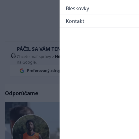
Bleskovky
Kontakt
PÁČIL SA VÁM TENTO ČLÁNOK?
Chcete mať správy z
Hetrik.sk
vždy ako prví? Pridajte si nás
na Google.
Preferovaný zdroj
Google News
Odporúčame