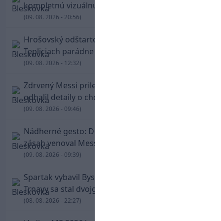
kompletnú vizuálnu identitu
(09. 08. 2026 - 20:56)
Hrošovský odštartoval šialenú prestrelku! V
Tepliciach parádne skóroval už v prvej minúte
(09. 08. 2026 - 12:32)
Zdrvený Messi priletel do Argentíny, denník
odhalil detaily o chorobe jeho otca
(09. 08. 2026 - 09:46)
Nádherné gesto: De Paul po góle odhalil dres,
zásah venoval Messimu po strate otca
(09. 08. 2026 - 09:39)
Spartak vybavil Bystricu za pár minút: Hrdinom
Trnavy sa stal dvojgólový Polťák
(08. 08. 2026 - 22:27)