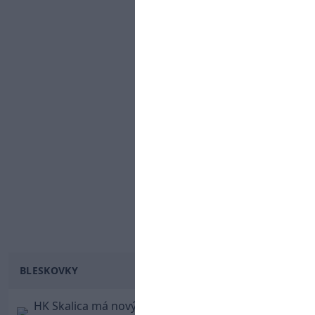
BLESKOVKY
HK Skalica má nový znak. Klub predstavil