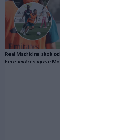
Real Madrid na skok od Slovenska: Borbélyho
Ferencváros vyzve Mourinhove hviezdy