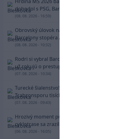
Hrdina MS 2026 balí kufre! Ferran Torres sa
dohodol s PSG, Barcelona mu brániť nebude
(08. 08. 2026 - 16:59)
Obrovský úlovok na Anfielde: Liverpool získal z
Barcelony stopéra Arauja
(08. 08. 2026 - 10:32)
Rodri si vybral Barcelonu a odmietol Real. Kluby
už rokujú o prestupovej čiastke
(07. 08. 2026 - 10:34)
Turecké šialenstvo! Salaha vítali na štadióne
Trabzonsporu tisícky fanúšikov
(07. 08. 2026 - 09:43)
Hrozivý moment pre Zdena Cháru! Na
cyklotrase sa zrazil s bežcom
(06. 08. 2026 - 16:05)