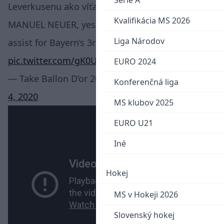
Serie A
Leverkusenu ako víťazný.
Kvalifikácia MS 2026
MANUEL NEUER, yes Manuel Neuer picks up an
Liga Národov
assist for Bayern’s 3rd! Scored by Lewandowski.
pic.twitter.com/gK0U9e9Y1Z
EURO 2024
— Take Ballon D’or 2023 (@TechnicalTake26)
July
Konferenčná liga
4, 2020
MS klubov 2025
EURO U21
Iné
Hokej
MS v Hokeji 2026
Slovenský hokej