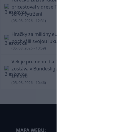
pricestoval v drese Trabzonsporu, fanúšikovia
sú vo vytržení
(05. 08. 2026 - 12:31)
Hračky za milióny eur! Cristiano Ronaldo sa
pochválil svojou luxusnou zbierkou áut
(05. 08. 2026 - 10:59)
Vek je pre neho iba číslo! Štyridsaťročný Džeko
zostáva v Bundeslige, so Schalke predĺžil
zmluvu
(05. 08. 2026 - 10:46)
MAPA WEBU: