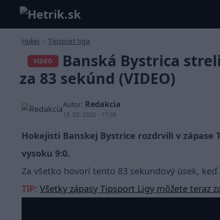
Hokej
/
Tipsport liga
Banská Bystrica streli
VIDEO
za 83 sekúnd (VIDEO)
Redakcia
Autor:
18. 02. 2020 - 17:39
Hokejisti Banskej Bystrice rozdrvili v zápase
vysoku 9:0.
Za všetko hovorí tento 83 sekundový úsek, keď “B
TIP:
Všetky zápasy Tipsport Ligy môžete teraz z