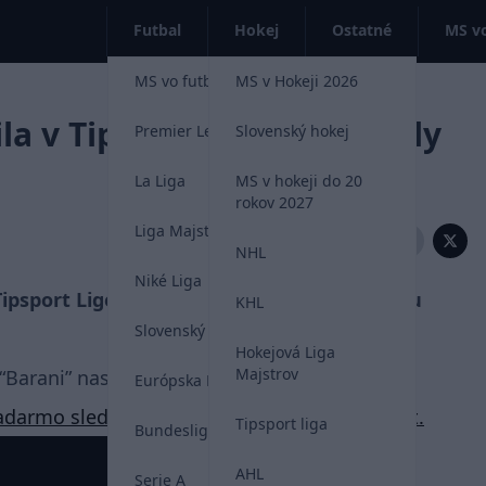
Futbal
Hokej
Ostatné
MS vo
MS vo futbale 2026
MS v Hokeji 2026
la v Tipsport Lige štyri góly
Premier League
Slovenský hokej
La Liga
MS v hokeji do 20
rokov 2027
Liga Majstrov
Zdieľať:
NHL
Niké Liga
 Tipsport Lige súpera z Liptovského Mikulášu
KHL
Slovenský futbal
Hokejová Liga
Majstrov
arani” nastrieľali súperovi hneď štyri góly.
Európska Liga
adarmo sledovať online jedine cez TV Tipsport.
Tipsport liga
Bundesliga
AHL
Serie A