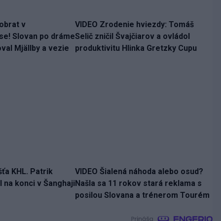
obrat v
VIDEO Zrodenie hviezdy: Tomáš
se! Slovan po dráme
Selič zničil Švajčiarov a ovládol
al Mjällby a vezie
produktivitu Hlinka Gretzky Cupu
šťa KHL. Patrik
VIDEO Šialená náhoda alebo osud?
 na konci v Šanghaji
Našla sa 11 rokov stará reklama s
posilou Slovana a trénerom Tourém