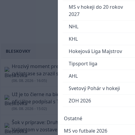
MS v hokeji do 20 rokov
2027
NHL
KHL
Hokejová Liga Majstrov
BLESKOVKY
Tipsport liga
Hrozivý moment pre Zdena Cháru! Na
cyklotrase sa zrazil s bežcom
AHL
(06. 08. 2026 - 16:05)
Svetový Pohár v hokeji
Už je to čierne na bielom: Mohamed Salah
ZOH 2026
oficiálne podpísal s Trabzonsporom
(06. 08. 2026 - 15:02)
Ostatné
Šok v príprave: Druholigová Mallorca s
Valjentom v zostave zdolala PSG
MS vo futbale 2026