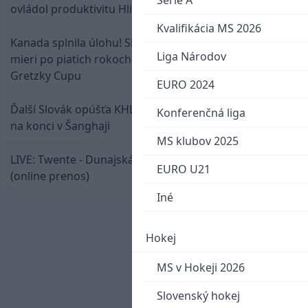
Serie A
ovládol produktivitu Hlinka Gretzky Cupu
Kvalifikácia MS 2026
Kanada splnila úlohu! Slovenská osemnástka
Liga Národov
mieri po piatich rokoch do semifinále Hlinka
Gretzky Cupu
EURO 2024
Ďalší Slovák opúšťa KHL. Patrik Rybár sa dohodol
Konferenčná liga
na konci v Šanghaji
MS klubov 2025
LIVE: Twente - Dunajská Streda / Konferenčná liga
EURO U21
(online prenos)
Iné
Hokej
MS v Hokeji 2026
Slovenský hokej