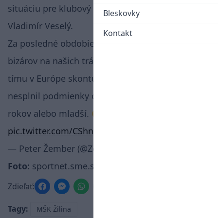
situáciu pre klubový web mskzilina.sk tréner
Bleskovky
Vladimír Veselý.
Kontakt
Za posledné obdobie asi jeden z najväčších
bizárov na našich trávnikoch. Najmladšiemu
tímu v Európe skontumovali zápas, pretože
nesplnil podmienky o nasadení hráča do 21
rokov alebo mladší. 🤭👏🏻 Pobavilo.
pic.twitter.com/CShnE7TvQz
— Peter Žember (@Zembo81)
March 31, 2023
Foto:
sportnet.sme.sk/futbalnet/
Zdieľať:
Tagy:
MŠK Žilina