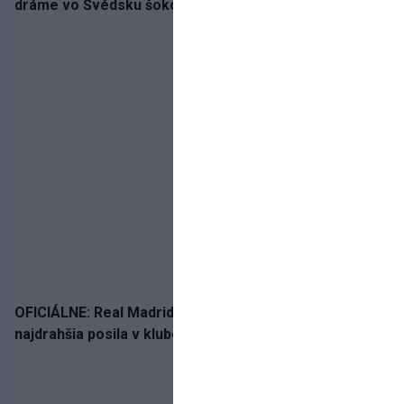
dráme vo Švédsku šokoval Mjällby a vezie výhru
OFICIÁLNE: Real Madrid rozbil bank. Z Lipska prichádza
najdrahšia posila v klubovej histórii