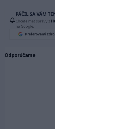
PÁČIL SA VÁM TENTO ČLÁNOK?
Chcete mať správy z
Hetrik.sk
vždy ako prví? Pridajte si nás
na Google.
Preferovaný zdroj
Google News
Odporúčame