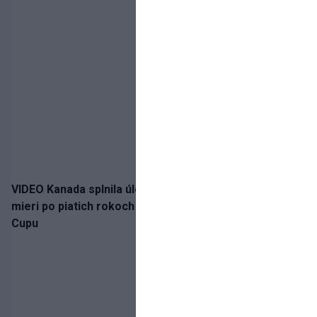
VIDEO Kanada splnila úlohu! Slovenská osemnástka
mieri po piatich rokoch do semifinále Hlinka Gretzky
Cupu