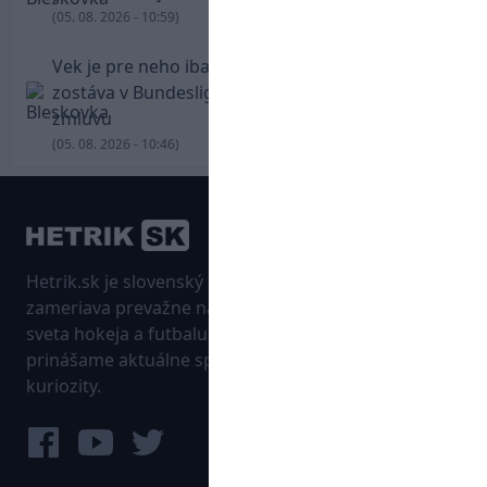
(05. 08. 2026 - 10:59)
Vek je pre neho iba číslo! Štyridsaťročný Džeko
zostáva v Bundeslige, so Schalke predĺžil
zmluvu
(05. 08. 2026 - 10:46)
Hetrik.sk je slovenský športový portál, ktorý sa
zameriava prevažne na najnovšie informácie zo
sveta hokeja a futbalu. Pravidelne na dennej báze
prinášame aktuálne správy, góly, zaujímavosti a
kuriozity.