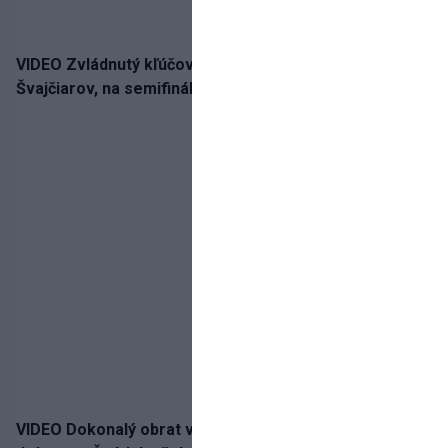
VIDEO Zvládnutý kľúčový krok! Osemnástka zdolala
Švajčiarov, na semifinále potrebuje pomoc favorita
VIDEO Dokonalý obrat v nadstavenom čase! Slovan po