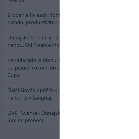
Zrodenie hviezdy: Tomáš Selič zničil Švajčiarov a
ovládol produktivitu Hlinka Gretzky Cupu
Dunajská Streda si narobila v Holandsku poriadnu
hanbu. Od Twente inkasovala poltucet
Kanada splnila úlohu! Slovenská osemnástka mieri
po piatich rokoch do semifinále Hlinka Gretzky
Cupu
Ďalší Slovák opúšťa KHL. Patrik Rybár sa dohodol
na konci v Šanghaji
LIVE: Twente - Dunajská Streda / Konferenčná liga
(online prenos)