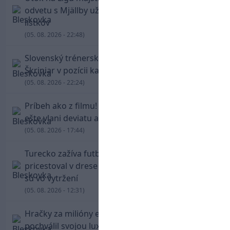
odvetu s Mjällby už viac ako 13-tisíc predaných
lístkov
(05. 08. 2026 - 22:48)
Slovenský trénerský súboj pre Borbélyho,
Škriniar v pozícii kapitána potiahol Fenerbahce
(05. 08. 2026 - 22:24)
Príbeh ako z filmu! Hrdina Slovana Kianga hral
ešte vlani deviatu anglickú ligu
(05. 08. 2026 - 17:44)
Turecko zažíva futbalové šialenstvo! Salah
pricestoval v drese Trabzonsporu, fanúšikovia
sú vo vytržení
(05. 08. 2026 - 12:31)
Hračky za milióny eur! Cristiano Ronaldo sa
pochválil svojou luxusnou zbierkou áut