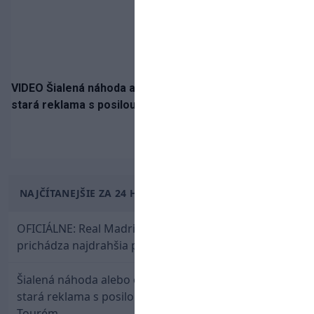
VIDEO Šialená náhoda alebo osud? Našla sa 11 rokov
stará reklama s posilou Slovana a trénerom Tourém
NAJČÍTANEJŠIE ZA 24 HODÍN
OFICIÁLNE: Real Madrid rozbil bank. Z Lipska
prichádza najdrahšia posila v klubovej histórii
Šialená náhoda alebo osud? Našla sa 11 rokov
stará reklama s posilou Slovana a trénerom
Tourém