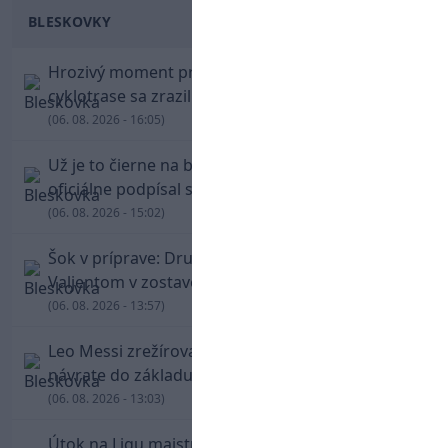
BLESKOVKY
Hrozivý moment pre Zdena Cháru! Na
cyklotrase sa zrazil s bežcom
(06. 08. 2026 - 16:05)
Už je to čierne na bielom: Mohamed Salah
oficiálne podpísal s Trabzonsporom
(06. 08. 2026 - 15:02)
Šok v príprave: Druholigová Mallorca s
Valjentom v zostave zdolala PSG
(06. 08. 2026 - 13:57)
Leo Messi zrežíroval obrat Interu Miami, pri
návrate do základu strelil dva góly
(06. 08. 2026 - 13:03)
Útok na Ligu majstrov láka! Slovan hlási na