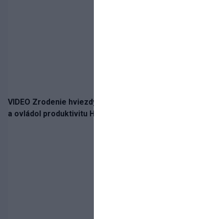
VIDEO Zrodenie hviezdy: Tomáš Selič zničil Švajčiarov
a ovládol produktivitu Hlinka Gretzky Cupu